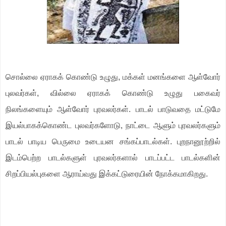
சொல்லை
ஏராகக்
கொண்டு
உழுது
,
மக்கள்
மனங்களை
ஆள்வோர்
புலவர்கள்
,
வில்லை
ஏராகக்
கொண்டு
உழுது
பகைவர்
நிலங்களையும்
ஆள்வோர்
புரவலர்கள்
.
பாடல்
பாடுவதை
மட்டுமே
இயல்பாகக்கொண்ட
புலவர்களோடு
,
நாட்டை
ஆளும்
புரவலர்களும்
பாடல்
பாடிய
பெருமை
உடையன
சங்கப்பாடல்கள்
.
புறநானூற்றில்
இடம்பெற்ற
பாடல்களுள்
புரவலர்களால்
பாடப்பட்ட
பாடல்களின்
சிறப்பியல்புகளை
ஆராய்வது
இக்கட்டுரையின்
நோக்கமாகிறது
.