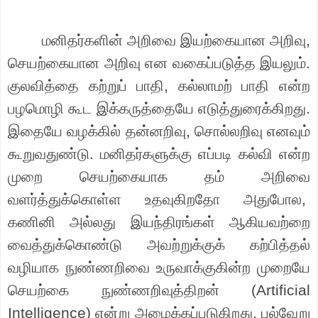
மனிதர்களின் அறிவை இயற்கையான அறிவு
,
செயற்கையான அறிவு என வகைப்படுத்த இயலும்.
குலவித்தை கற்றுப் பாதி
,
கல்லாமற் பாதி என்
ற
பழமொழி கூட இக்கருத்தையே எடுத்துரைக்கிறது.
இதையே வழக்கில் தன்னறிவு
,
சொல்லறிவு எனவும்
கூறுவதுண்டு. மனிதர்களுக்கு எப்படி கல்வி என்ற
முறை செயற்கையாக தம் அறிவை
வளர்த்துக்கொள்ள உதவுகிறதோ அதுபோல
,
கணினி
அல்லது
இயந்திரங்கள்
ஆகியவற்றை
வைத்துக்கொண்டு அவற்றுக்குக் கற்பித்தல்
வழியாக நுண்ணறிவை உருவாக்குகின்ற முறையே
செயற்கை நுண்ணறிவுத்திறன் (
Artificial
Intelligence)
என்று அழைக்கப்படுகிறது.
பல்வேறு