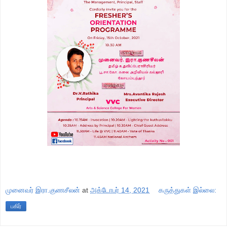
முனைவர் இரா.குணசீலன்
at
அக்டோபர் 14, 2021
கருத்துகள் இல்லை:
பகிர்