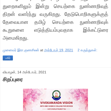
துறைகளிலும் இன்று செயற்கை நுண்ணறிவுத்
திறன் வளர்ந்து வருகிறது. தேடுபொறிகளுக்குத்
தேவையான
தமிழ் செ
யற்கை நுண்ணறிவுக்
கூறுகளை எடுத்தியம்புவதாக இக்கட்டுரை
அமைகிறது.
முனைவர் இரா.குணசீலன்
at
அக்டோபர் 19, 2021
2 கருத்துகள்:
பகிர்
வியாழன், 14 அக்டோபர், 2021
சிறப்புரை