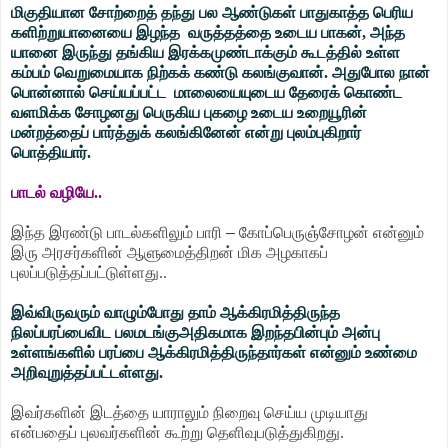
மிகுதியான சோற்றைத் தந்து பல ஆண்டுகள் பாதுகாத்த பெரிய
களிற்றுயானையை இழந்த வருத்தத்தை உடைய பாகன், அந்த
யானை இருந்து தங்கிய இரக்கமுண்டாக்கும் கூடத்தில் உள்ள
கம்பம் வெறுமையாக நிற்கக் கண்டு கலங்குவான். அதுபோல நான்
பொன்னால் செய்யப்பட்ட மாலையையுடைய தேரைக் கொண்ட
வளமிக்க சோழனது பெருகிய புகழை உடைய உறையூரின்
மன்றத்தைப் பார்த்துக் கலங்கினேன் என்று புலம்புகிறார்
பொத்தியார்.
பாடல் வழியே..
இந்த இரண்டு பாடல்களிலும் பாரி
–
கோப்பெருஞ்சோழன் என்னும்
இரு அரசர்களின் ஆளுமைத்திறன் மிக அழகாகப்
புலப்படுத்தப்பட்டுள்ளது..
இவ்விருவரும் வாழும்போது தாம் ஆக்கிரமித்திருந்த
நிலப்பரப்பைவிட பலமடங்குஅதிகமாக இறந்தபின்பும் அன்பு
உள்ளங்களில் பரப்பை ஆக்கிரமித்திருந்தார்கள் என்னும் உண்மை
அறிவுறுத்தப்பட்டள்ளது.
இவர்களின் இடத்தை யாராலும் நிறைவு செய்ய முடியாது
என்பதைப் புலவர்களின் கூற்று தெளிவுபடுத்துகிறது.