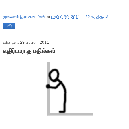
முனைவர் இரா.குணசீலன்
at
டிசம்பர் 30, 2011
22 கருத்துகள்:
பகிர்
வியாழன், 29 டிசம்பர், 2011
எதிர்பாராத பதில்கள்