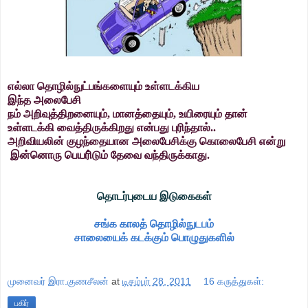
எல்லா தொழில்நுட்பங்களையும் உள்ளடக்கிய
இந்த அலைபேசி
நம் அறிவுத்திறனையும், மானத்தையும், உயிரையும் தான்
உள்ளடக்கி வைத்திருக்கிறது என்பது புரிந்தால்..
அறிவியலின் குழந்தையான அலைபேசிக்கு கொலைபேசி என்று
இன்னொரு பெயரி்டும் தேவை வந்திருக்காது.
தொடர்புடைய இடுகைகள்
சங்க காலத் தொழில்நுடபம்
சாலையைக் கடக்கும் பொழுதுகளில்
முனைவர் இரா.குணசீலன்
at
டிசம்பர் 28, 2011
16 கருத்துகள்:
பகிர்