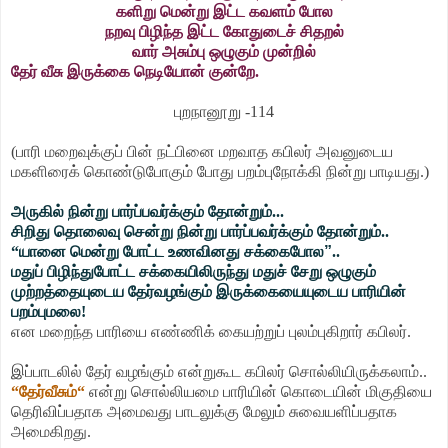
களிறு மென்று இட்ட கவளம் போல
நறவு பிழிந்த இட்ட கோதுடைச் சிதறல்
வார் அசும்பு ஒழுகும் முன்றில்
தேர் வீசு இருக்கை நெடியோன் குன்றே.
புறநானூறு -114
(பாரி மறைவுக்குப் பின் நட்பினை மறவாத கபிலர் அவனுடைய
மகளிரைக் கொண்டுபோகும் போது பறம்புநோக்கி நின்று பாடியது.)
அருகில் நின்று பார்ப்பவர்க்கும் தோன்றும்...
சிறிது தொலைவு சென்று நின்று பார்ப்பவர்க்கும் தோன்றும்..
“யானை மென்று போட்ட உணவினது சக்கைபோல
”
..
மதுப் பிழிந்துபோட்ட சக்கையிலிருந்து மதுச் சேறு ஒழுகும்
முற்றத்தையுடைய தேர்வழங்கும் இருக்கையையுடைய பாரியின்
பறம்புமலை!
என மறைந்த பாரியை எண்ணிக் கையற்றுப் புலம்புகிறார் கபிலர்.
இப்பாடலில் தேர் வழங்கும் என்றுகூட கபிலர் சொல்லியிருக்கலாம்..
“தேர்வீசும்“
என்று சொல்லியமை பாரியின் கொடையின் மிகுதியை
தெரிவிப்பதாக அமைவது பாடலுக்கு மேலும் சுவையளிப்பதாக
அமைகிறது.