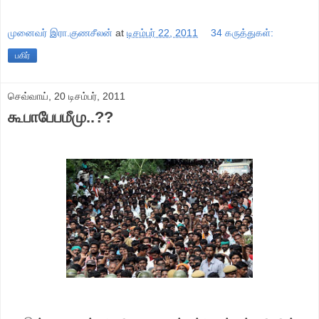
முனைவர் இரா.குணசீலன்
at
டிசம்பர் 22, 2011
34 கருத்துகள்:
பகிர்
செவ்வாய், 20 டிசம்பர், 2011
கூபாபேபமீமு..??