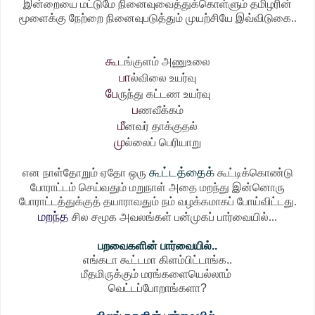
இன்றையை மட்டுமே நினைவுவைத்துக்கொள்ளும் தமிழரின்
மூளைக்கு நேற்றை நினைவுபடுத்தும் முயற்சியே இவ்விடுகை..
கூ
டங்குளம் அணுஉலை
பா
ல்விலை உயர்வு
பே
ருந்து கட்டண உயர்வு
ப
ணவீக்கம்
மீ
னவர் தாக்குதல்
மு
ல்லைப் பெரியாறு
கூட்டத்தைக்
என நாள்தோறும் ஏதோ ஒரு
கூட்டிக்கொண்டு
போராட்டம் செய்வதும் மறுநாள் அதை மறந்து இன்னொரு
போராட்டத்துக்குத் தயாராவதும் நம் வழக்கமாகப் போய்விட்டது.
மறந்த
சில சமூக அவலங்கள் பன்முகப் பார்வையில்...
பறவைகளின் பார்வையில்..
எங்கடா கூட்டமா கிளம்பிட்டாங்க..
மீதமிருக்கும் மரங்களையெல்லாம்
வெட்டப்போறாங்களா?