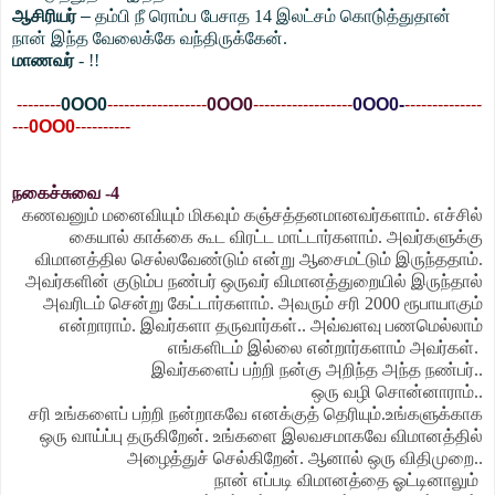
ஆசிரியர்
–
தம்பி நீ ரொம்ப பேசாத 14 இலட்சம் கொடு்த்துதான்
நான் இந்த வேலைக்கே வந்திருக்கேன்.
மாணவர்
- !!
--------
0OO0
----------
--------
0OO0
------------------
0OO0-
--------------
---
0OO0
----------
நகைச்சுவை -4
கணவனும் மனைவியும் மிகவும் கஞ்சத்தனமானவர்களாம். எச்சில்
கையால் காக்கை கூட விரட்ட மாட்டார்களாம். அவர்களுக்கு
விமானத்தில செல்லவேண்டும் என்று ஆசைமட்டும் இருந்ததாம்.
அவர்களின் குடும்ப நண்பர் ஒருவர் விமானத்துறையில் இருந்தால்
அவரிடம் சென்று கேட்டார்களாம். அவரும் சரி 2000 ரூபாயாகும்
என்றாராம். இவர்களா தருவார்கள்.. அவ்வளவு பணமெல்லாம்
எங்களிடம் இல்லை என்றார்களாம் அவர்கள்.
இவர்களைப் பற்றி நன்கு அறிந்த அந்த நண்பர்..
ஒரு வழி சொன்னாராம்..
சரி உங்களைப் பற்றி நன்றாகவே எனக்குத் தெரியும்.உங்களுக்காக
ஒரு வாய்ப்பு தருகிறேன். உங்களை இலவசமாகவே விமானத்தில்
அழைத்துச் செல்கிறேன். ஆனால் ஒரு விதிமுறை..
நான் எப்படி விமானத்தை ஓட்டினாலும்