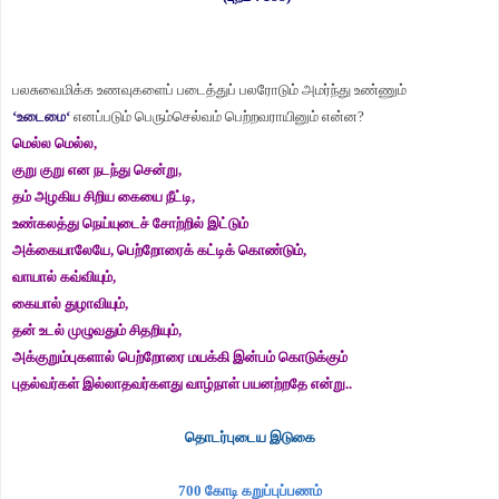
பலசுவைமிக்க உணவுகளைப் படைத்துப் பலரோடும் அமர்ந்து உண்ணும்
‘உடைமை‘
எனப்படும் பெரும்செல்வம் பெற்றவராயினும் என்ன?
மெல்ல மெல்ல,
குறு குறு என நடந்து சென்று,
தம் அழகிய சிறிய கையை நீட்டி,
உண்கலத்து நெய்யுடைச் சோற்றில் இட்டும்
அக்கையாலேயே, பெற்றோரைக் கட்டிக் கொண்டும்,
வாயால் கவ்வியும்,
கையால் துழாவியும்,
தன் உடல் முழுவதும் சிதறியும்,
அக்குறும்புகளால் பெற்றோரை மயக்கி இன்பம் கொடுக்கும்
புதல்வர்கள் இல்லாதவர்களது வாழ்நாள் பயனற்றதே என்று..
தொடர்புடைய இடுகை
700 கோடி கறுப்புப்பணம்