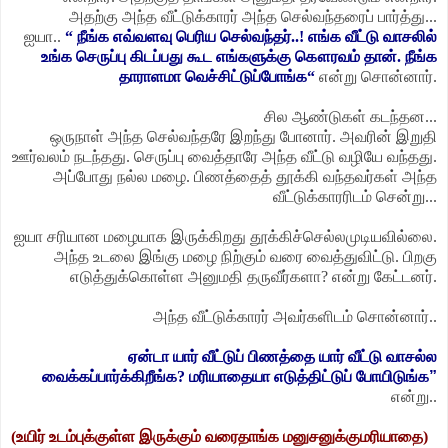
அதற்கு அந்த வீட்டுக்காரர் அந்த செல்வந்தரைப் பார்த்து...
ஐயா..
“ நீங்க எவ்வளவு பெரிய செல்வந்தர்..! எங்க வீட்டு வாசலில்
உங்க செருப்பு கிடப்பது கூட எங்களுக்கு கௌரவம் தான். நீங்க
தாராளமா வெச்சிட்டுப்போங்க“
என்று சொன்னார்.
சில ஆண்டுகள் கடந்தன...
ஒருநாள் அந்த செல்வந்தரே இறந்து போனார். அவரின் இறுதி
ஊர்வலம் நடந்தது. செருப்பு வைத்தாரே அந்த வீட்டு வழியே வந்தது.
அப்போது நல்ல மழை. பிணத்தைத் தூக்கி வந்தவர்கள் அந்த
வீட்டுக்காரரிடம் சென்று...
ஐயா சரியான மழையாக இருக்கிறது தூக்கிச்செல்லமுடியவில்லை.
அந்த உடலை இங்கு மழை நிற்கும் வரை வைத்துவிட்டு. பிறகு
எடுத்துக்கொள்ள அனுமதி தருவீர்களா? என்று கேட்டனர்.
அந்த வீட்டுக்காரர் அவர்களிடம் சொன்னார்..
ஏன்டா யார் வீட்டுப் பிணத்தை யார் வீட்டு வாசல்ல
வைக்கப்பார்க்கிறீங்க? மரியாதையா எடுத்திட்டுப் போயிடுங்க
”
என்று..
(உயிர் உடம்புக்குள்ள இருக்கும் வரைதாங்க மனுசனுக்குமரியாதை)