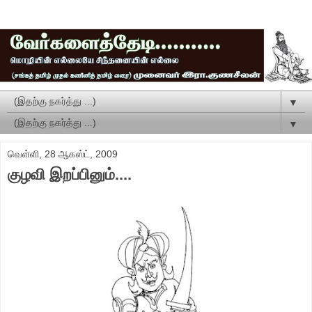
▼
▼
வெள்ளி, 28 ஆகஸ்ட், 2009
குழவி இறப்பினும்....