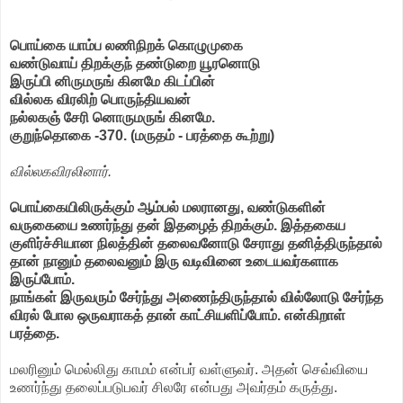
பொய்கை யாம்ப லணிநிறக் கொழுமுகை
வண்டுவாய் திறக்குந் தண்டுறை யூரனொடு
இருப்பி னிருமருங் கினமே கிடப்பின்
வில்லக விரலிற் பொருந்தியவன்
நல்லகஞ் சேரி னொருமருங் கினமே.
குறுந்தொகை -370. (மருதம் - பரத்தை கூற்று)
வில்லகவிரலினார்.
பொய்கையிலிருக்கும் ஆம்பல் மலரானது, வண்டுகளின்
வருகையை உணர்ந்து தன் இதழைத் திறக்கும். இத்தகைய
குளிர்ச்சியான நிலத்தின் தலைவனோடு சேராது தனித்திருந்தால்
தான் நானும் தலைவனும் இரு வடிவினை உடையவர்களாக
இருப்போம்.
நாங்கள் இருவரும் சேர்ந்து அணைந்திருந்தால் வில்லோடு சேர்ந்த
விரல் போல ஒருவராகத் தான் காட்சியளிப்போம். என்கிறாள்
பரத்தை.
மலரினும் மெல்லிது காமம் என்பர் வள்ளுவர். அதன் செவ்வியை
உணர்ந்து தலைப்படுபவர் சிலரே என்பது அவர்தம் கருத்து.