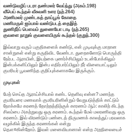
வண்டுவழிப் படரா தண்மலர் வேய்ந்து (அகம்.198)
வீபெய் கூந்தல் வீசுவளி உளர (நற்.264)
அணிமலர் முண்டகத் தாய்பூங் கோதை
மணிமருள் ஐம்பால் வண்டுபடத் தைஇத்
துணிநீர்ப் பௌவம் துணையோ டாடி (நற்.265)
குவளை நாறுங் குவளையிருங் கூந்தல் (குறுந்.300)
இவ்வாறு வரும் பகுதிகளைக் கண்டு, என் முடிவுக்கு மாறான
சான்றுகள் என்று கருதிவிட வேண்டா. துறைகளோடு பொருத்தி
நேர்பட ஆராயின், இயற்கை புணர்ச்சியிலும் உடன்போக்கிலும்
இன்பக்களிப்பிலும் இன்ப எதிர்பார்ப்பிலும் நீர் விளையாட்டிலும்
குமரியர் பூவணிந்த குறிப்புக்களாகவே இருக்கும்.
முடிபுகள்
மேற் செய்த ஆராய்ச்சியால் கண்ட தெளிவு என்ன? மணந்த
குமரியரை மணவாக் குமரியரினின்றும் வேறுபடுத்திக் காட்டும்
நோக்கமே கரணத் தோற்றத்திற்குக் காரணம் ஆம்: காலிற் கிடந்த
சிலம்பை அகற்றுவது ஒரு கரணம். கூந்தல் மேல் மலரணிவது ஒரு
கரணம். இவ் விரண்டும் பண்டைத் திருமணக் காலத்துப் பரவலாக
வழக்கில் இருந்த கரணங்கள் என்று
தௌ¤கின்றோம். இவள் மனைவியானாள் என்ற அறநிலையைச்