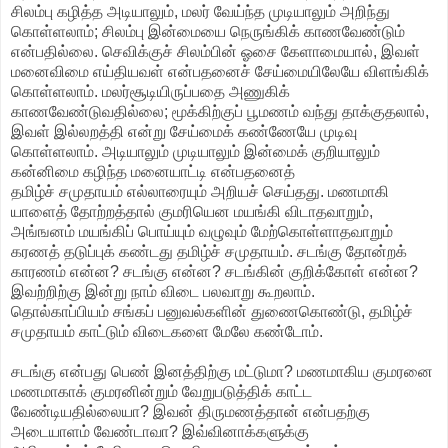
சிலம்பு கழித்த அடியாலும், மலர் வேய்ந்த முடியாலும் அறிந்து
கொள்ளலாம்; சிலம்பு இன்மையை நெருங்கிக் காணவேண்டும்
என்பதில்லை. செவிக்குச் சிலம்பின் ஓசை கேளாமையால், இவள்
மனைவிமை எய்தியவள் என்பதனைச் சேய்மையிலேயே விளங்கிக்
கொள்ளலாம். மலர்சூடியிருப்பதை அணுகிக்
காணவேண்டுவதில்லை; மூக்கிற்குப் பூமணம் வந்து தாக்குதலால்,
இவள் இல்லறத்தி என்று சேய்மைக் கண்ணேயே முடிவு
கொள்ளலாம். அடியாலும் முடியாலும் இன்மைக் குறியாலும்
கன்னிமை கழிந்த மனையாட்டி என்பதனைத்
தமிழ்ச் சமுதாயம் எல்லாரையும் அறியச் செய்தது. மணமாகி
யாளைத் தோற்றத்தால் குமரியென மயங்கி விடாதவாறும்,
அங்ஙனம் மயங்கிப் பொய்யும் வழுவும் மேற்கொள்ளாதவாறும்
கரணத் தடுப்புக் கண்டது தமிழ்ச் சமுதாயம். சடங்கு தோன்றக்
காரணம் என்ன? சடங்கு என்ன? சடங்கின் குறிக்கோள் என்ன?
இவற்றிற்கு இன்று நாம் விடை பலவாறு கூறலாம்.
தொல்காப்பியம் சங்கப் பனுவல்களின் துணைகொண்டு, தமிழ்ச்
சமுதாயம் காட்டும் விடைகளை மேலே கண்டோம்.
சடங்கு என்பது பெண் இனத்திற்கு மட்டுமா? மணமாகிய குமரனை
மணமாகாக் குமரனின்றும் வேறுபடுத்திக் காட்ட
வேண்டியதில்லையா? இவன் திருமணத்தான் என்பதற்கு
அடையாளம் வேண்டாவா? இவ்வினாக்களுக்கு