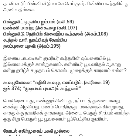
தடவி வாரிப் பின்னி விடுமளவே செய்குவர். பின்னிய கூந்தலில் பூ
அணிவதில்லை.
பின்னுவிட் டிருளிய ஐம்பால் (கலி.59)
மண்ணி மாசற்ற நின்கூழை (கலி.107)
பின்னுவிடு நெறியிற் கிளைஇய கூந்தலள் (அகம்.108)
கூந்தல் வாரி நுசுப்பிவந் தோம்பிய
நலம்புனை யுதவி (அகம்.195)
இனைய பாடலடிகள் குமரியர் கூந்தலின் ஒப்பனையில் பூ
இல்லாமைக்குச் சான்றுகளாம். கன்னியர் பூவணிதல் ஆகாது
என்று தமிழ்ச் சமுதாயம் கொண்ட முறைக்குக் காரணம் என்ன?
கூழைமோனை “ஈறிலி கூழை, எனப்படும். (காரிகை 19)
ஐங் 374; “முடியகம் புகாஅக் கூந்தலள்”
பொலிவுடையது, கண்ணுக்கினியது, நட்பாடத் துணையாவது,
கைக்கு அழகியது, மணம் பொதிந்தது, மனத்தைக் கிளறுவது,
காதலுக்கு நாகரிகத் தூதாவது; அனைய பெருஞ் சிறப்பும் வாய்ந்த
ஒரு சிறு பொருள் பூ; பூவனையர் பூப்பெய்திய குமரியர்.
கோடல் எதிர்முகைப் பசுவீ முல்லை