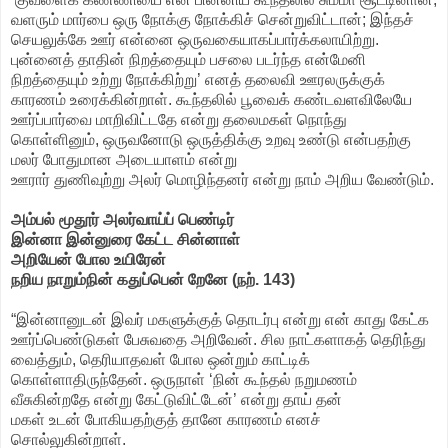
வளரும் மார்பை ஒரு நோக்கு நோக்கிச் சென்றுவிட்டான்; இந்தச்
செயலுக்கே ஊர் என்னை ஒருவகையாகப்பார்க்கலாயிற்று.
புன்னைத் தாதின் நிறத்தையும் பசலை படர்ந்த என்மேனி
நிறத்தையும் உற்று நோக்கிற்று’ எனத் தலைவி ஊரலருக்குக்
காரணம் உரைக்கின்றாள். கூந்தலில் பூவைக் கண்டவளவிலேயே
ஊர்ப்பார்வை மாறிவிட்டதே என்று தலைமகள் நொந்து
கொள்ளினும், ஒருவனோடு ஒருத்திக்கு உறவு உண்டு என்பதற்கு
மலர் போதுமான அடையாளம் என்று
ஊரார் துணிவுற்று அலர் மொழிந்தனர் என்று நாம் அறிய வேண்டும்.
அம்பல் மூதூர் அலர்வாய்ப் பெண்டிர்
இன்னா இன்னுரை கேட்ட சின்னாள்
அறியேன் போல உயிரேன்
நறிய நாறும்நின் கதுப்பென் றேனே (நற். 143)
“இன்னானுடன் இவர் மகளுக்குத் தொடர்பு என்று என் காது கேட்க
ஊர்ப்பெண்டுகள் பேசுவதை அறிவேன். சில நாட்களாகத் தெரிந்து
வைத்தும், தெரியாதவள் போல ஒன்றும் காட்டிக்
கொள்ளாதிருந்தேன். ஒருநாள் ‘நின் கூந்தல் நறுமணம்
வீசுகின்றதே என்று கேட்டுவிட்டேன்’ என்று தாய் தன்
மகள் உடன் போகியதற்குத் தானே காரணம் எனச்
சொல்லுகின்றாள்.