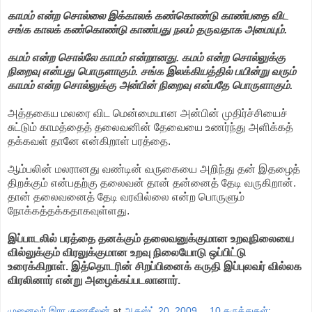
காமம் என்ற சொல்லை இக்காலக் கண்கொண்டு காண்பதை விட
சங்க காலக் கண்கொண்டு காண்பது நலம் தருவதாக அமையும்.
கமம் என்ற சொல்லே காமம் என்றானது. கமம் என்ற சொல்லுக்கு
நிறைவு என்பது பொருளாகும். சங்க இலக்கியத்தில் பயின்று வரும்
காமம் என்ற சொல்லுக்கு அன்பின் நிறைவு என்பதே பொருளாகும்.
அத்தகைய மலரை விட மென்மையான அன்பின் முதிர்ச்சியைச்
சுட்டும் காமத்தைத் தலைவனின் தேவையை உணர்ந்து அளிக்கத்
தக்கவள் தானே என்கிறாள் பரத்தை.
ஆம்பலின் மலரானது வண்டின் வருகையை அறிந்து தன் இதழைத்
திறக்கும் என்பதற்கு தலைவன் தான் தன்னைத் தேடி வருகிறான்.
தான் தலைவனைத் தேடி வரவில்லை என்ற பொருளும்
நோக்கத்தக்கதாகவுள்ளது.
இப்பாடலில் பரத்தை தனக்கும் தலைவனுக்குமான உறவுநிலையை
வில்லுக்கும் விரலுக்குமான உறவு நிலையோடு ஒப்பிட்டு
உரைக்கிறாள். இத்தொடரின் சிறப்பினைக் கருதி இப்புலவர் வில்லக
விரலினார் என்று அழைக்கப்படலானார்.
முனைவர் இரா.குணசீலன்
at
ஆகஸ்ட் 20, 2009
10 கருத்துகள்: