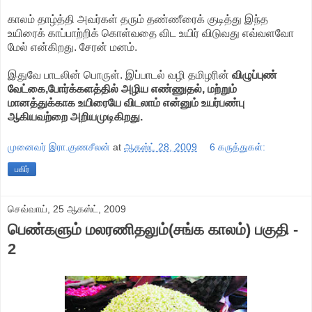
காலம் தாழ்த்தி அவர்கள் தரும் தண்ணீரைக் குடித்து இந்த
உயிரைக் காப்பாற்றிக் கொள்வதை விட உயிர் விடுவது எவ்வளவோ
மேல் என்கிறது. சேரன் மனம்.
இதுவே பாடலின் பொருள். இப்பாடல் வழி தமிழரின்
விழுப்புண்
வேட்கை,போர்க்களத்தில் அழிய எண்ணுதல், மற்றும்
மானத்துக்காக உயிரையே விடலாம் என்னும் உயர்பண்பு
ஆகியவற்றை அறியமுடிகிறது.
முனைவர் இரா.குணசீலன்
at
ஆகஸ்ட் 28, 2009
6 கருத்துகள்:
பகிர்
செவ்வாய், 25 ஆகஸ்ட், 2009
பெண்களும் மலரணிதலும்(சங்க காலம்) பகுதி -
2