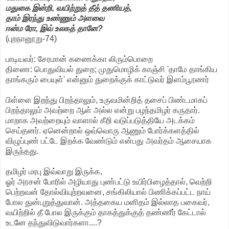
மதுகை இன்றி, வயிற்றுத் தீத் தணியத்,
தாம் இரந்து உண்ணும் அளவை
ஈன்ம ரோ, இவ் உலகத் தானே?
(புறநானூறு-74)
பாடியவர்: சேரமான் கணைக்கா லிரும்பொறை
திணை: பொதுவியல் துறை; முதுமொழிக் காஞ்சி 'தாமே தாங்கிய
தாங்கரும் பையுள்' என்னும் துறைக்குக் காட்டுவர் இளம்பூரணர்
பிள்ளை இறந்து பிறந்தாலும், உருவமின்றித் தசைப் பிண்டமாகப்
பிறந்தாலும் அவற்றை ஆள் அல்ல என்று பழந்தமிழர் கருதார்.
மாறாக அவற்றையும் வாளால் கீறி வடுப்படுத்தியே அடக்கம்
செய்தனர். ஏனென்றால் ஒவ்வொரு ஆணும் போர்க்களத்தில்
விழுப்புண் பட்டே இறக்க வேண்டும் என்பது அவர்தம் ஆசையாக
இருந்தது.
தமிழர் மரபு இவ்வாறு இருக்க,
ஓர் அரசன் போரில் அழியாது புண்பட்டு உயிர்பிழைத்தால், வெற்றி
பெற்றவன் தோல்வியுற்றவனை, சங்கிலியால் பிணிக்கப்பட்ட நாய்
போல துன்புறுத்துவான். அத்தகைய மனிதம் இல்லாத பகைவர்,
வயிற்றில் தீ போல இருக்கும் தாகத்துக்குத் தண்ணீர் கேட்டால்
உடனே தந்துவிடுவார்களா....?