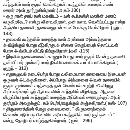
கூந்தலில் மலர் சூடிச் செல்கிறான். கூந்தலில் மலரைக் கண்ட
ஊரார் அலர் தூற்றுகின்றனர்.( அகம் 180)
• ஒரு நாள் தாய் தன் மகளிடம் – உன் கூந்தலில் மலரின் மணம்
வருகிறதே..? என்று வினவுகிறாள். தன் களவு வெளிப்பட்டது என்ற
அஞ்சிய தலைவி, தலைவனுடன் உடன்போக்கு செல்கிறாள்.( நற் –
143)
• தலைவி கூந்தலில் மறைத்த மலர் அன்னை அக்கூந்தலை
அவிழ்க்கும் போது வீழ்கிறது.அன்னை நெருப்பைத் தொட்டவள்
போல அவ்விடம் விட்டு நீங்குகிறாள்.(கலி -115)
• இரவில் தலைவனைக் காணும் போது மலர் சூடிச் சென்ற தலைவி,
தன்வீட்டார் முன்னர் மலர் நீக்கியவளாகக் காட்சியளிக்கிறாள்.(
குறுந் – 312)
• ஏறுதழுவல் நடைபெற்ற போது வலிமையான காளையை இடையன்
ஒருவன் அடக்குகிறான். அப்போது அக்காளை அவன் தலையில்
சூடிய முல்லைச் சரத்தைத் தன் கொம்பால் சுழற்றி வீசுகிறது.
அம்மலர்ச்சரம் ஓர் ஆயமகளின் கூந்தலில் வீழ்கிறது. அதனை
விரும்பிய தன் கூந்தலுள் மறைத்த அப்பெண் ஊராருக்கும்,அவர்
தூற்றும் அலருக்கும், தம் பெற்றோருக்கும் அஞ்சுகிறாள்.( கலி- 107)
• திருமணத்தின் போது தலைவனை, “ திருமணத்தைக்
கொண்டாடும் படி பின்னிய கரிய கூந்தலில் மலர் சூட்டினாய் “
என்று தோழியர் வாழ்த்துகின்றனர். ( ஐங் – 296)