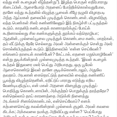
வந்து என் கூழையுள் வீழ்ந்தன்று”). இழந்த பொருள் எதிர்பாராது
கிடைப்பின், ஆசையோடு அதனைப் போற்றிக்கொள்வதுபோல,
தானே வந்து கூந்தலில் விழுந்த பூவைக் கீழே நழுவி விழாதபடி
அந்த ஆய்மகள் தலையில் முடித்துக் கொண்டனள். விழாவிற்கு
வந்த பெண்கள் சிலர் கண்ணிலேனும் இந் நிகழ்ச்சி பட்டிருத்தல்
கூடும். காதலிற் கண்டதைக் காணாதார்க்குப் போய்க்
கூறினாலல்லது சில கண்களுக்குத் தூக்கம் வந்தொழியா;
ஆதலின், முல்லைப்பூவை முடித்துக் கொண்டமை கண்ட மாதர்கள்,
தம் வீட்டுக்கு நேரே செல்லாது அவள் அன்னைக்குச் சென்று அலர்
சொல்லியிருத்தல் கூடும். இந்நிலையில் ‘என்ன செய்வேன்?
எங்ஙனம் தாயைக் காண்பேன்? கேட்டால், எதனை மறுமொழிவேன்’
என்று துடிக்கின்றாள் முல்லைமுடித்த கூந்தலி. ‘இவள் கூழைக்
கூந்தல் இதுவரை மலர் பெய்து அறியாதது, ஒரு பூமேல்
ஆசைகொண்டு இவள் தானே சூடிக்கொண்டாலும், அதுவே
தவறாம். அயலான் கைதொட்டுத் தலையில் வைத்த கண்ணிப்
பூவந்து விழுந்ததெனின், ஏறிட்டுப் பாராது எடுத்து எறிய
வேண்டியதிருப்ப, என் மகள் அதனை விழைந்து முடித்துப்
பொதிந்து கொண்டளாயின், அக்குற்றம் பொறுக்குந் தரத்ததோ?
என்றெல்லாம் தாய் காரணத்தை அடுக்கி நினைத்து
அடங்காச் சினங்கொண்டால், என்செய்வோம்? எனக்
கற்பனைசெய்து கவல்கின்றாள் முல்லைக் குழலி. அவள் கவலை
கிடக்க; அக்கவலை நமக்கு அறிவிப்பது என்ன? ‘பெய்போது
அறியாத் தன் கூழை’ என்ற தொடரின் கருத்து யாது? “மயிருக்கு