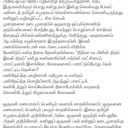
அறிவு ஒப்பும் நேரிய மறுமொழி தரமுடியாதுதான். கற்பு
இருபாலார்க்கும் பொது என்று நாம் இன்று கொள்வது போலப்
பண்டைத் தமிழ்ச் சமுதாயம் கொள்ளாமலில்லை; கொண்டிருந்தது.
எனினும் வழிவழிப்பட்ட சில செயல்
முறைகளை நடைமுறையில் ஒருவாறு ஒப்புக்கொண்டு
குடும்பவியலைப் போற்றியது; போற்றும் பொறுப்பைச் செறிவும்
நிறைவும் மிக்கபெண்ணினத்துக்கு அளித்தது. பலதாரமணம்
ஆடவர்க்கு வழக்காறாக இருந்தமையின், இவன்
மணங்கொண்டான் என அடையாளம் விதிக்க
வேண்டும் என்ற நிலை தோன்றவில்லை. “தீதிலா வடமீனின் திறம்
இவள் திறம்” என்று கண்ணகியின் கற்பின் மாட்சியைப்
பாராட்டினார் இளங்கோ. கோவலனைப் பாராட்டும்போது அவர்
பாராட்டிய தென்ன?
மண்தேய்த்த புகழினான் மதிமுக மடவார்தம்
பண்தேய்த்த மொழியினார் ஆயத்துப் பாராட்டிக்
கண்டேத்தும் செவ்வேளென் றிசைபோக்கிக் காதலாற்
கொண்டேத்தும் கிழமையான் கோவலன்
ஒருவன் மணமாகாப் பெண்டிர் பலரைக் காதலிக்கலாம்; ஒருவனை
மணமாகாப் பெண்டிர் பலரும் காதலிக்கலாம். இவை தமிழ்ச்
சமுதாயத்தின் குறிக்கோள் அல்ல. ஒருவன் ஒருத்தி என்பதுவே
அதன் குறிக்கோள். எனினும் ஒருவன் பலர் என்னும் நடைமுறைக்கு
இணங்கிச் சமுதாயம் இயங்க வேண்டியதாயிற்று. அதனாலன்றோ