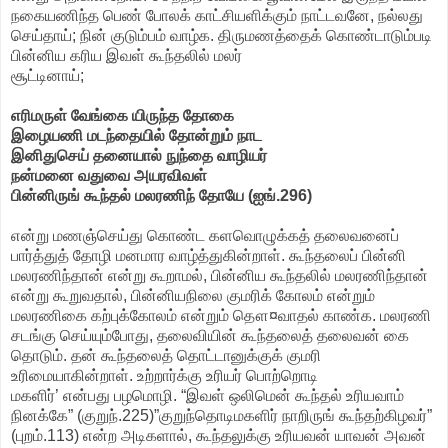
நகையணிந்த பெண் போலக் காட்சியளிக்கும் நாட்டவனே, நல்லது
செய்தாய்; நின் குடும்பம் வாழ்க. திருமணத்தைக் கொண்டாடும்படி
பின்னிய கரிய இவள் கூந்தலில் மலர்
சூட்டினாய்;
எரிமருள் வேங்கை யிருந்த தோகை
இழையணி மடந்தையில் தோன்றும் நாட
இனிதுசெய் தனையால் நுந்தை வாழியர்
நன்மனை வதுவை அயரவிவள்
பின்னிருங் கூந்தல் மலரணிந் தோயே (ஐங்.296)
என்று மணஞ்செய்து கொண்ட களவொழுக்கத் தலைவனைப்
பார்த்துத் தோழி மனமார வாழ்த்துகின்றாள். கூந்தலைப் பின்னி
மலரணிந்தான் என்று கூறாமல், பின்னிய கூந்தலில் மலரணிந்தான்
என்று கூறுவதால், பின்னியநிலை குமரிக் கோலம் என்றும்
மலரணிகை கற்புக்கோலம் என்றும் தௌ¤வாதல் காண்க. மலரணி
சடங்கு செய்யும்போது, தலைவியின் கூந்தலைத் தலைவன் கை
தொடும். தன் கூந்தலைத் தொட்டானுக்குக் குமரி
உரிமையாகின்றாள். உற்றார்க்கு உரியர் பொற்றொடி
மகளிர்’ என்பது பழமொழி. “இவள் ஒலிமென் கூந்தல் உரியவாம்
நினக்கே” (குறுந்.225)”குறுந்தொடிமகளிர் நாறிருங் கூந்தற்கிழவர்”
(புறம்.113) என்ற அடிகளால், கூந்தலுக்கு உரியவன் யாவன் அவன்