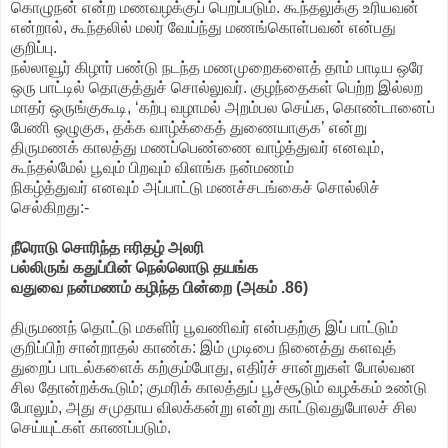
கொழுநன் என்ற மணவழக்குப் பெறப்படும். கூந்தலுக்கு உரியவன்
என்றால், கூந்தலில் மலர் வேய்ந்து மணங்கொள்பவன் என்பது
குறிப்பு.
நல்லாவூர் கிழார் பண்டு நடந்த மணமுறைகளைத் தாம் பாடிய ஒரே
ஒரு பாட்டில் தொகுத்துச் சொல்லுவர். குழந்தைகள் பெற்ற இல்லற
மாதர் ஒருங்குகூடி, ‘கற்பு வழாமல் அறம்பல செய்க, கொண்டானைப்
பேணி ஒழுகுக, தக்க வாழ்க்கைத் துணையாகுக’ என்று
திருமணக் காலத்து மணப்பெண்ணை வாழ்த்துவர் எனவும்,
கூந்தல்மேல் பூவும் பிறவும் விளங்க நன்மணம்
நிகழ்த்துவர் எனவும் அப்பாட்டு மணச்சடங்கைச் சொல்லிச்
செல்கிறது:-
நீரொடு சொரிந்த ஈரிதழ் அலரி
பல்லிருங் கதுப்பின் நெல்லொடு தயங்க
வதுவை நன்மணம் கழிந்த பின்றை (அகம் .86)
திருமணந் தொட்டு மகளிர் பூவணிவர் என்பதற்கு இப் பாட்டும்
குறிப்பிற் சான்றாதல் காண்க: இம் முடிபை நினைத்து களவுத்
துறைப் பாடல்களைக் கற்கும்போது, எதிர்ச் சான்றுகள் போல்வன
சில தோன்றக்கூடும்; குமரிக் காலத்துப் பூச்சூடும் வழக்கம் உண்டு
போலும், அது சமுதாய விலக்கன்று என்று காட்டுவதுபோலச் சில
செய்யுட்கள் காணப்படும்.