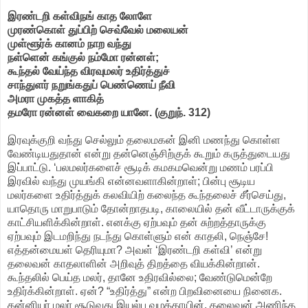
இரண்டறி கள்விநங் காத லோளே
முரண்கொள் துப்பிற் செவ்வேல் மலையன்
முள்ளூர்க் கானம் நாற வந்து
நள்ளென் கங்குல் நம்மோ ரன்னள்;
கூந்தல் வேய்ந்த விரவுமலர் உதிர்த்துச்
சாந்துளர் நறுங்கதுப் பெண்ணெய் நீவி
அமரா முகத்த ளாகித்
தமரோ ரன்னள் வைகறை யானே. (குறுந். 312)
இரவுக்குறி வந்து செல்லும் தலைமகன் இனி மணந்து கொள்ள
வேண்டியதுதான் என்று தன்னெஞ்சிற்குக் கூறும் கருத்துடையது
இப்பாட்டு. ‘பலமலர்களைச் சூடிக் கமகமவென்று மணம் பரப்பி
இரவில் வந்து முயங்கி என்னவளாகின்றாள்; பின்பு சூடிய
மலர்களை உதிர்த்துக் கலவியிற் கலைந்த கூந்தலைச் சீர்செய்து,
யாதொரு மாறுபாடும் தோன்றாதபடி, காலையில் தன் வீட்டாருக்குக்
காட்சியளிக்கின்றாள். எனக்கு ஏற்பவும் தன் சுற்றத்தாருக்கு
ஏற்பவும் இடமறிந்து நடந்து கொள்ளும் என் காதலி, நெஞ்சே!
எத்தன்மையள் தெரியுமா? அவள் ‘இரண்டறி கள்வி’ என்று
தலைவன் காதலாளின் அறிவுத் திறத்தை வியக்கின்றான்.
கூந்தலில் பெய்த மலர், தானே உதிரவில்லை; வேண்டுமென்றே
உதிர்க்கின்றாள். ஏன்? “உதிர்த்து” என்ற பிறவினையை நினைக.
கன்னியர் மலர் சூடுவது இயல்பு வழக்காயின், தலைவன் அணிந்த