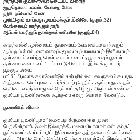
நாறிதழ்க் குவளையொ டிடைப்பட விரைஇ
ஐதுதொடை மாண்ட கோதை போல
நறிய நல்லோள் மேனி
முறியினும் வாய்வது முயங்கற்கும் இனிதே. (குறுந்.32)
வேங்கையும் காந்தளும் நாறி
ஆம்பல் மலரினும் தான்தண் ணியளே (குறுந்.84)
காதற்கன்னி முல்லையும் குவளையும் வேங்கையும் காந்தளும்
ஆம்பலும் போல்பவள் எனவும், ஐம்மையும் நறுமையும் இனிமையும்
தன்மையும் வாய்ந்த மென்மையள் எனவும், பூவாகவும் பூவின்
தன்மையனவாகவும் போற்றப் படுகின்றாள். இல்லக் குமரியர்
பூச்சூடி மணம்
பரப்பிப் பிறரைக் கவரவேண்டும் என்பதில்லை; கவருதலும் கூடாது.
அத்தகைய செய்புனை கவர்ச்சி கற்பு நெறிக்கு ஒவ்வாது. காதல்
நெறியை வளர்க்காது என்றெல்லாம் தமிழ் மூதறிஞர்கள் கண்டனர்;
குமரியர் பூவணிதலைக் கடிந்தனர் என்று கொள்ள வேண்டும்.
பூவணியும் உரிமை
குமரியர் பூவணியும் உரிமையைத் திருமணநாள் முதல்
பெறுகின்றனர். இவள் இல்லறத்தி, மனைவியானாள் என்பதற்குப்
பூக்கரணம் செய்யப்படும். இக்கரணத்தைத் தலைவன் செய்வான்
என்று அறிகின்றோம். செந்நிற வேங்கை பூவின்மேல் இருந்த மயில்