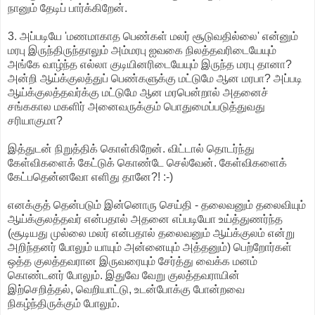
நானும் தேடிப் பார்க்கிறேன்.
3. அப்படியே 'மணமாகாத பெண்கள் மலர் சூடுவதில்லை' என்னும்
மரபு இருந்திருந்தாலும் அம்மரபு ஐவகை நிலத்தவரிடையேயும்
அங்கே வாழ்ந்த எல்லா குடியினரிடையேயும் இருந்த மரபு தானா?
அன்றி ஆய்க்குலத்துப் பெண்களுக்கு மட்டுமே ஆன மரபா? அப்படி
ஆய்க்குலத்தவர்க்கு மட்டுமே ஆன மரபென்றால் அதனைச்
சங்ககால மகளிர் அனைவருக்கும் பொதுமைப்படுத்துவது
சரியாகுமா?
இத்துடன் நிறுத்திக் கொள்கிறேன். விட்டால் தொடர்ந்து
கேள்விகளைக் கேட்டுக் கொண்டே செல்வேன். கேள்விகளைக்
கேட்பதென்னவோ எளிது தானே?! :-)
எனக்குத் தென்படும் இன்னொரு செய்தி - தலைவனும் தலைவியும்
ஆய்க்குலத்தவர் என்பதால் அதனை எப்படியோ உய்த்துணர்ந்த
(சூடியது முல்லை மலர் என்பதால் தலைவனும் ஆய்க்குலம் என்று
அறிந்தனர் போலும் யாயும் அன்னையும் அத்தனும்) பெற்றோர்கள்
ஒத்த குலத்தவரான இருவரையும் சேர்த்து வைக்க மனம்
கொண்டனர் போலும். இதுவே வேறு குலத்தவராயின்
இற்செறித்தல், வெறியாட்டு, உடன்போக்கு போன்றவை
நிகழ்ந்திருக்கும் போலும்.