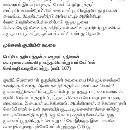
மலரையும் இயல்பு வழக்குப் போலப் பெற்றோர்க்குக்
காட்டிவிடலாமன்றோ? அன்னை முன் பூ விழுந்தபோது தலைவி
அவலப்பட வேண்டாமன்றே? அன்னையும் அதிர்ச்சியுற
வேண்டுவதில்லையே! அன்போடு சூடிய பூவை
அச்சத்தோடு நினைந்து உதிர்த்தாள் எனின், குமரியர் பூவணிதல்
சமுதாய வழக்கிற்கு ஒவ்வாக் காட்சி என்பது தௌ¤வு.
முல்லைக் குமரியின் கவலை
பெய்போ தறியாத்தன் கூழையுள் ஏதிலான்
கைபுனை கண்ணி முடித்தாளென்று யாய்கேட்பின்
செய்வதி லாகுமோ மற்று. (கலி. 107)
குமரிப் பெண்ணாள் ஒருத்தியின் கவலையை இம் முல்லைக்கலி
உணர்த்துகின்றது. அவள் கவற்சிக்குக் காரணம் என்கொல்?
முல்லைத்திணையில் ஏறுகோள்விழா நடந்தது. பார்வையாளராகக்
குமரியரெல்லாம் குழுமியிருந்தனர். செவியிலே மறையுடைய ஒரு
காளையை இடையன் மடக்கினான், அடக்கினான். அக்காளை தன்
கொம்பினால் அவன் தலையிற் சூடிய முல்லைச்சரத்தை எடுத்து
மாட்டிக்கொண்டு சுழற்றியது. கொம்பு சுழன்ற வேகத்தில் ஒரு
முல்லைப்பூ தனித்துச் சென்று எங்கோ இருந்த இடைமகளின்
கூழைக் கற்றை யுள்ளேபோய் விழுந்தது. (“அப்பூ