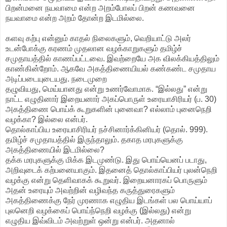
பிறன்மனை நயவாமை என்ற அறம்போலப் பிறன் கணவனை
நயவாமை என்ற அறம் தோன்ற இடமில்லை.
களவு கற்பு என்னும் காதல் நிலைகளும், வெறியாட்டு அலர்
உடன்போக்கு கரணம் முதலான வழக்காறுகளும் தமிழ்ச்
சமுதாயத்தில் காணப்பட்டவை. இவற்றையே அக விலக்கியத்திலும்
காண்கின்றோம். ஆகவே அகத்திணையியல் கண்கண்ட சமுதாய
அடிப்படையுடையது. நடைமுறை
தழுவியது, மெய்யானது என்று உணர்வோமாக. “இல்லது” என்று
நாட்ட எழுதினார் இறையனார் அகப்பொருள் உரையாசிரியர் (ப. 30)
அகத்திணை பொய்க் கூறுகளின் புனைவா? எல்லாம் புனைநெறி
வழக்கா? இல்லை என்பர்.
தொல்காப்பிய உரையாசிரியர் நச்சினார்க்கினியர் (தொல். 999).
தமிழ்ச் சமுதாயத்தில் இருந்தாலும். தகாத மரபுகளுக்கு
அகத்திணையில் இடமில்லை?
தக்க மரபுகளுக்கு மிக்க இடமுண்டு. இது பொய்யெனப் படாது,
அறிவுடைக் கற்பனையாகும். இதனைத் தொல்காப்பியர் புலன்நெறி
வழக்கு என்று தெளிவாகக் கூறுவர். இறையனாரகப் பொருளும்
அதன் உரையும் அவற்றின் வழிவந்த கருத்துரைகளும்
அகத்திணைக்கு நேர் முரணாக எழுதிய இடங்கள் பல பொய்யாப்
புலனெறி வழக்கைப் பொய்ந்நெறி வழக்கு (இல்லது) என்று
எழுதிய இவ்விடம் அவற்றுள் ஒன்று என்பர். அதனால்