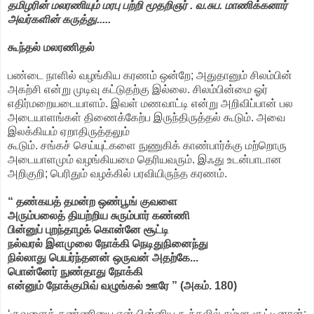
தமிழரின் மலரணியும் மரபு பற்றி மூதறிஞர் . வ.சுப. மாணிக்கனார்
அவர்களின் கருத்து.....
கூந்தல் மலரணிதல்
பண்டை நாளில் வழங்கிய கரணம் ஒன்றே; அதுதானும் சிலம்பின்
அகற்சி என்று முடிவு கட்டுதற்கு இல்லை. சிலம்பின்மை ஓர்
எதிர்மறையடையாளம். இவள் மணவாட்டி என்று அறிவிப்பான் பல
அடையாளங்கள் திணைக்கேற்ப இருந்திருத்தல் கூடும். அவை
இலக்கியம் ஏறாதிருத்தலும்
கூடும். சங்கச் செய்யுட்களை நுணுகிக் காண்பார்க்கு மற்றொரு
அடையாளமும் வழங்கியமை தெரியவரும். இஃது உடன்பாடான
அறிகுறி; பெரிதும் வழக்கில் பரவியிருந்த கரணம்.
“ தண்கயத் தமன்ற ஒண்பூங் குவளை
அரும்பலைத் தியற்றிய சுரும்பார் கண்ணி
பின்னுப் புறந்தாழக் கொன்னே சூட்டி
நல்வரல் இளமுலை நோக்கி நெடிதுநினைந்து
நில்லாது பெயர்ந்தனன் ஒருவன் அதற்கே...
பொன்னேர் நுண்தாது நோக்கி
என்னும் நோக்குமிவ் வழுங்கல் ஊரே ” (அகம். 180)
‘குவளைக் கண்ணியை என் பின்னிய கூந்தலில் சும்மா சூட்டினான்;