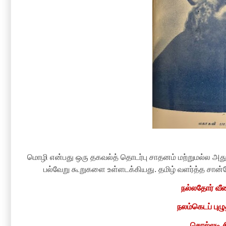
மொழி என்பது ஒரு தகவல்த் தொடர்பு சாதனம் மற்றுமல்ல 
பல்வேறு கூறுகளை உள்ளடக்கியது
. தமிழ் வளர்த்த சான்
நல்ல
தோ
ர் 
நலம்கெடப் புழ
சொல்லடி 