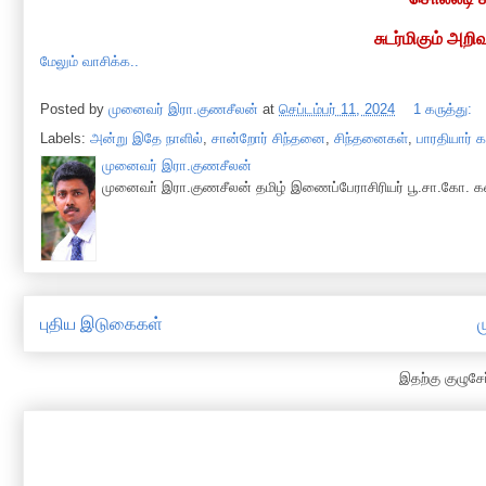
சுடர்மிகும் அறி
மேலும் வாசிக்க..
Posted by
முனைவர் இரா.குணசீலன்
at
செப்டம்பர் 11, 2024
1 கருத்து:
Labels:
அன்று இதே நாளில்
,
சான்றோர் சிந்தனை
,
சிந்தனைகள்
,
பாரதியார் 
முனைவர் இரா.குணசீலன்
முனைவா் இரா.குணசீலன் தமிழ் இணைப்பேராசிரியர் பூ.சா.கோ. கல
புதிய இடுகைகள்
ம
இதற்கு குழுசே