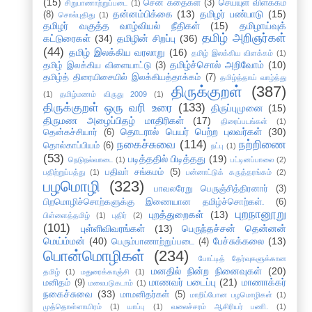
(15)
சென் கதைகள்
(3)
செய்யுள் விளக்கம்
சிறுபாணாற்றுப்படை
(1)
தன்னம்பிக்கை
(13)
தமிழர் பண்பாடு
(15)
(8)
சொல்புதிது
(1)
தமிழர் வகுத்த வாழ்வியல் நீதிகள்
(15)
தமிழாய்வுக்
தமிழ் அறிஞர்கள்
கட்டுரைகள்
(34)
தமிழின் சிறப்பு
(36)
(44)
தமிழ் இலக்கிய வரலாறு
(16)
தமிழ் இலக்கிய விளக்கம்
(1)
தமிழ்ச்சொல் அறிவோம்
(10)
தமிழ் இலக்கிய விளையாட்டு
(3)
தமிழ்த் திரையிசையில் இலக்கியத்தாக்கம்
(7)
தமிழ்த்தாய் வாழ்த்து
திருக்குறள்
(387)
(1)
தமிழ்மணம் விருது 2009
(1)
திருக்குறள் ஒரு வரி உரை
(133)
திருப்புமுனை
(15)
திருமண அழைப்பிதழ் மாதிரிகள்
(17)
திரைப்படங்கள்
(1)
தொடரால் பெயர் பெற்ற புலவர்கள்
(30)
தென்கச்சியார்
(6)
நகைச்சுவை
(114)
நற்றிணை
தொல்காப்பியம்
(6)
நட்பு
(1)
(53)
படித்ததில் பிடித்தது
(19)
நெடுநல்வாடை
(1)
பட்டினப்பாலை
(2)
பதிவா் சங்கமம்
(5)
பதிற்றுப்பத்து
(1)
பன்னாட்டுக் கருத்தரங்கம்
(2)
பழமொழி
(323)
பாவலரேறு பெருஞ்சித்திரனார்
(3)
பிறமொழிச்சொற்களுக்கு இணையான தமிழ்ச்சொற்கள்.
(6)
புறநானூறு
புறத்துறைகள்
(13)
பிள்ளைத்தமிழ்
(1)
புதிர்
(2)
(101)
புள்ளிவிவரங்கள்
(13)
பெருந்தச்சன் தென்னன்
மெய்ம்மன்
(40)
பேச்சுக்கலை
(13)
பெரும்பாணாற்றுப்படை
(4)
பொன்மொழிகள்
(234)
போட்டித் தேர்வுகளுக்கான
மனதில் நின்ற நினைவுகள்
(20)
தமிழ்
(1)
மதுரைக்காஞ்சி
(1)
மாணவர் படைப்பு
(21)
மாணாக்கர்
மனிதம்
(9)
மலைபடுகடாம்
(1)
நகைச்சுவை
(33)
மாமனிதர்கள்
(5)
மாறிப்போன பழமொழிகள்
(1)
முத்தொள்ளாயிரம்
(1)
யாப்பு
(1)
வலைச்சரம் ஆசிரியர் பணி.
(1)