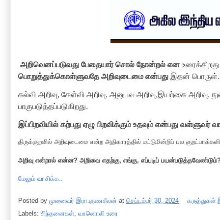
அறிவெனப்படுவது பேதையார் சொல் நோன்றல் என
உரைக்கிற
பொறுத்துக்கொள்ளுவதே அறிவுடைமை என்பது
இதன் பொருள்
.
கல்வி அறிவு
,
கேள்வி அறிவு
,
அனுபவ அறிவு
,
இயற்கை அறிவு
,
ந
பாகுபடுத்தப்படுகிறது.
இப்பிறவியில் கற்பது ஏழு பிறவிக்கும் உதவும் என்பது வள்ளுவர் வ
திருக்குறளில் அறிவுடைமை என்ற அதிகாரத்தில் மட்டுமின்றிப் பல குறட்பாக்களி
அறிவு என்றால் என்ன
?
அறிவை எதற்கு
,
எங்கு
,
எப்படிப் பயன்படுத்தவேண்டும்
மேலும் வாசிக்க..
Posted by
முனைவர் இரா.குணசீலன்
at
செப்டம்பர் 30, 2024
கருத்துகள்
Labels:
சிந்தனைகள்
,
வானொலி உரை