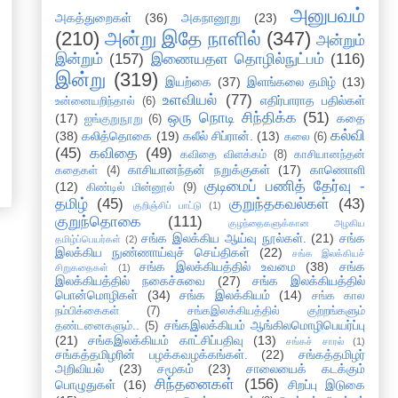
அனுபவம்
அகத்துறைகள்
(36)
அகநானூறு
(23)
(210)
அன்று இதே நாளில்
(347)
அன்றும்
இன்றும்
(157)
இணையதள தொழில்நுட்பம்
(116)
இன்று
(319)
இயற்கை
(37)
இளங்கலை தமிழ்
(13)
உளவியல்
(77)
எதிர்பாராத பதில்கள்
உன்னையறிந்தால்
(6)
ஒரு நொடி சிந்திக்க
(51)
(17)
கதை
ஐங்குறுநூறு
(6)
கல்வி
(38)
கலித்தொகை
(19)
கலீல் சிப்ரான்.
(13)
கலை
(6)
(45)
கவிதை
(49)
கவிதை விளக்கம்
(8)
காசியானந்தன்
காசியானந்தன் நறுக்குகள்
(17)
காணொளி
கதைகள்
(4)
குடிமைப் பணித் தேர்வு -
(12)
கிண்டில் மின்னூல்
(9)
தமிழ்
(45)
குறுந்தகவல்கள்
(43)
குறிஞ்சிப் பாட்டு
(1)
குறுந்தொகை
(111)
குழந்தைகளுக்கான அழகிய
சங்க இலக்கிய ஆய்வு நூல்கள்.
(21)
சங்க
தமிழ்ப்பெயர்கள்
(2)
இலக்கிய நுண்ணாய்வுச் செய்திகள்
(22)
சங்க இலக்கியச்
சங்க இலக்கியத்தில் உவமை
(38)
சங்க
சிறுகதைகள்
(1)
இலக்கியத்தில் நகைச்சுவை
(27)
சங்க இலக்கியத்தில்
பொன்மொழிகள்
(34)
சங்க இலக்கியம்
(14)
சங்க கால
நம்பிக்கைகள்
(7)
சங்கஇலக்கியத்தில் குற்றங்களும்
சங்கஇலக்கியம் ஆங்கிலமொழிபெயர்ப்பு
தண்டனைகளும்..
(5)
(21)
சங்கஇலக்கியம் காட்சிப்பதிவு
(13)
சங்கச் சாரல்
(1)
சங்கத்தமிழரின் பழக்கவழக்கங்கள்.
(22)
சங்கத்தமிழர்
அறிவியல்
(23)
சமூகம்
(23)
சாலையைக் கடக்கும்
சிந்தனைகள்
(156)
பொழுதுகள்
(16)
சிறப்பு இடுகை