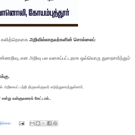
து கலித்தொகை
அறி
வில்லாதவர்களின்
சொல்லைப்
ுண்ணறிவு
,
என அறிவு பல வகைப்பட்டதாக ஒவ்வொரு துறைசார்ந்தும்
ாக்கு
.
ல் அறிவைப் பற்றி திருவள்ளுவர் எடுத்துரைத்துள்ளார்
.
?
என்று வள்ளுவரைக் கேட்டால்
..
 இல்லை: