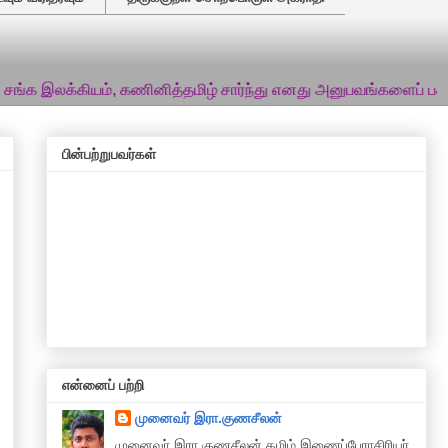
ியம், கணினித்தமிழ் சார்ந்து எனது அனுபவங்களைப் பகிர்ந்து வருகி
பின்பற்றுபவர்கள்
என்னைப் பற்றி
முனைவர் இரா.குணசீலன்
முனைவா் இரா.குணசீலன் தமிழ் இணைப்பேராசிரியர்