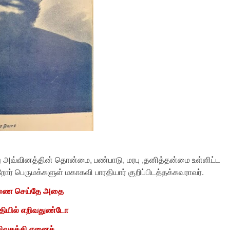
அது அவ்வினத்தின் தொன்மை
,
பண்பாடு
,
மரபு
,
தனித்தன்மை உள்ளிட்ட
றோர் பெருமக்களுள் மகாகவி பாரதியார் குறிப்பிடத்தக்கவராவர்.
வீணை செய்தே அதை
ுதியில் எறிவதுண்டோ
சிவசக்தி எனைச்