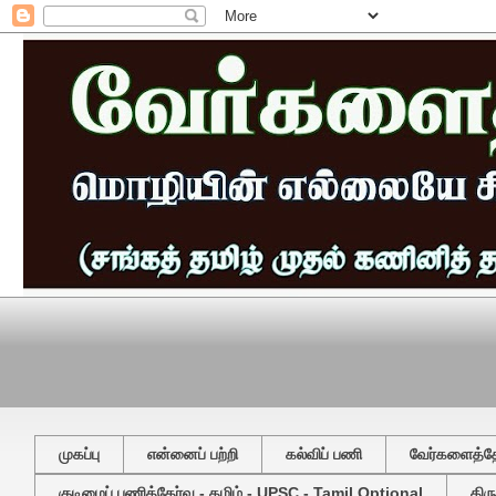
முகப்பு
என்னைப் பற்றி
கல்விப் பணி
வேர்களைத்தேட
குடிமைப் பணித்தேர்வு - தமிழ் - UPSC - Tamil Optional
திர