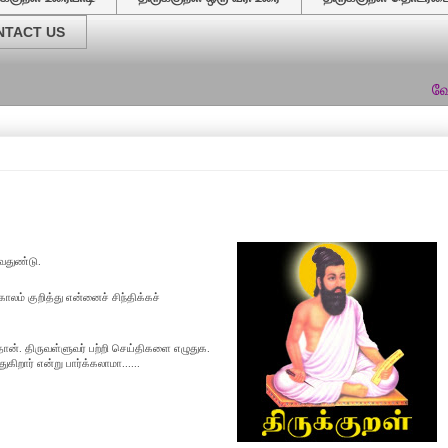
NTACT US
வேர்களைத்தேட
வதுண்டு.
காலம் குறித்து என்னைச் சிந்திக்கச்
தான். திருவள்ளுவர் பற்றி
செய்திகளை
எழுதுக.
துகிறார் என்று
பார்க்கலாமா......