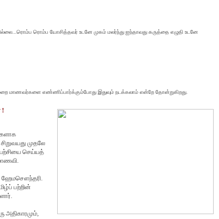
ில்லை
...ரொம்ப ரொம்ப யோ
சித்த
வ
ர்
உடனே
முகம் மலர்ந்து ஐ
ந்தாவ
து
கருத்தை
எழுதி
உடனே
ுறை மாணவர்களை எண்ணிப்பார்க்கும்போது இதுவும் நடக்கலாம் என்றே தோன்றுகிறது.
 !
்களாக
. சிறுவயது முதலே
யற்சியை செய்யத்
 மாணவி.
கள் ஹேமசௌந்தரி.
ிழ்ப் பற்றின்
ளார்.
ரு அதிகாரமும்
,