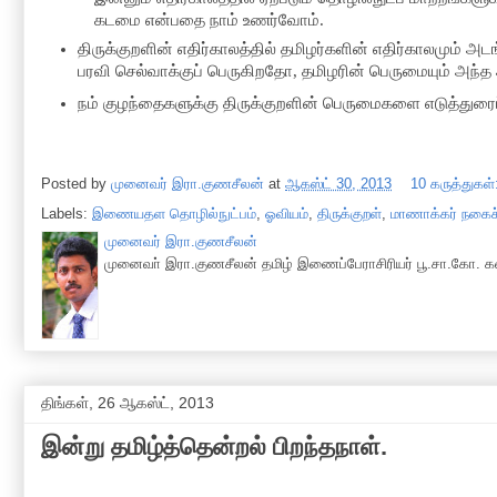
கடமை என்பதை நாம் உணர்வோம்.
திருக்குறளின்
எதிர்காலத்தில்
தமிழர்களின்
எதிர்காலமும்
அடங்
பரவி செல்வாக்குப் பெருகிறதோ, தமிழரின் பெருமையும் அந்த
நம் குழந்தைகளுக்கு திருக்குறளின் பெருமைகளை எடுத்துர
Posted by
முனைவர் இரா.குணசீலன்
at
ஆகஸ்ட் 30, 2013
10 கருத்துகள்
Labels:
இணையதள தொழில்நுட்பம்
,
ஓவியம்
,
திருக்குறள்
,
மாணாக்கர் நகைச
முனைவர் இரா.குணசீலன்
முனைவா் இரா.குணசீலன் தமிழ் இணைப்பேராசிரியர் பூ.சா.கோ. கல
திங்கள், 26 ஆகஸ்ட், 2013
இன்று தமிழ்த்தென்றல் பிறந்தநாள்.