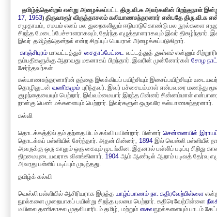
தமிழ்த்தென்றல் என்று அழைக்கப்பட்ட திரு.வி.க அவர்களின் பிறந்தநாள் இன்ற
17
,
1953
)
திருவாரூர் விருத்தாசலம் கலியாணசுந்தரனார்
என்பதே திரு.வி.க என
சமுதாயம்
,
சமயம் எனப் பல துறைகளிலும் ஈடுபாடுகொண்டு பல நூல்களை எழு
சிறந்த மேடைப்பேச்சாளராகவும், தேர்ந்த எழுத்தாளராகவும் இவர் திகழ்ந்தார
இ
வர்
தமிழ்த்தென்றல்
என்ற சிறப்புப் பெயரால் அழைக்கப்படுகிறார்.
காஞ்சிபுரம்
மாவட்டத்துச்
சைதாப்பேட்டை
வட்டத்துத்
துள்ளம்
என்னும் சிற்றூர
தம்பதிகளுக்கு ஆறாவது மகனாகப் பிறந்தார். இவரின் முன்னோர்கள்
சோழ நாட்
சேர்ந்தவர்கள்.
கல்யாணசுந்தரனாரின் தந்தை இலக்கியப் பயிற்சியும் இசைப்பயிற்சியும் உடையவர
தொழிலுடன்
வணிகமும்
புரிந்தவர். இவர் பச்சையம்மாள் என்பவரை மணந்து 
குழந்தையையும் பெற்றார். இவ்வம்மையார் இறந்த பின்னர் சின்னம்மாள் என்பா
நான்கு பெண் மக்களையும் பெற்றார். இவர்களுள் ஒருவரே கல்யாணசுந்தரனார்.
கல்வி
தொடக்கத்தில் தம் தந்தையிடம் கல்வி பயின்றார். பின்னர்
சென்னையில்
இராயப
தொடக்கப் பள்ளியில் சேர்ந்தார். அதன் பின்னர்
,
1894
இல் வெஸ்லி பள்ளியீல் நான
அவருக்கு ஒரு காலும் ஒரு கையும்
மு
டங்கின. இதனால் பள்ளிப் படிப்பு சிறிது கால
திறமையுடையவராக விளங்கினார்.
1904
ஆம் ஆண்டில் ஆறாம் படிவத் தேர்வு 
அவரது பள்ளிப் படிப்பும் முடிந்தது.
தமிழ்க் கல்வி
வெஸ்லி பள்ளியில் ஆசிரியராக இருந்த
யாழ்ப்பாணம்
நா. கதிரவேற்பிள்ளை
என்ற
நூல்களை முறையாகப் பயின்று சிறந்த புலமை பெற்றார். கதிரெவேற்பிள்ளை
நீலக
மயிலை தணிகாசல முதலியாரிடம் தமிழ்
,
மற்றும்
சைவ
நூல்களையும் பாடம் கேட்ட