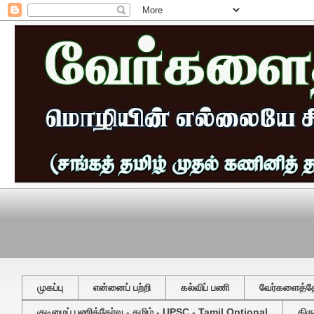
முகப்பு
என்னைப் பற்றி
கல்விப் பணி
வேர்களைத்தேட
குடிமைப் பணித்தேர்வு - தமிழ் - UPSC - Tamil Optional
திர