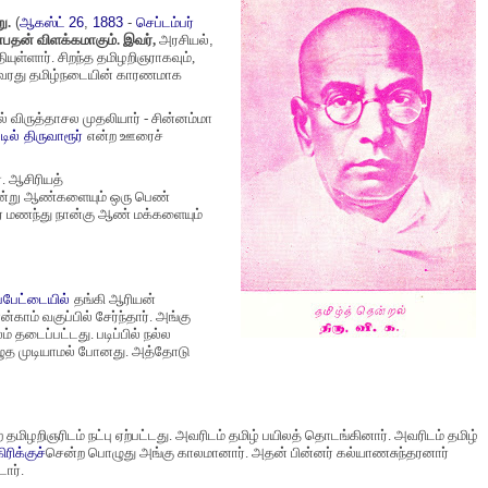
ு.
(
ஆகஸ்ட்
26
,
1883
-
செப்டம்பர்
்பதன் விளக்கமாகும். இவர்,
அரசியல்
,
தி
யுள்ளார். சிறந்த தமிழறிஞராகவும்,
். இவரது தமிழ்நடையின் காரணமாக
ில் விருத்தாசல முதலியார் - சின்னம்மா
டில்
திருவாரூர்
என்ற ஊரைச்
். ஆசிரியத்
மூன்று ஆண்களையும் ஒரு பெண்
ரை மணந்து நான்கு ஆண் மக்களையும்
்பேட்டையில்
தங்கி ஆரியன்
்காம் வகுப்பில் சேர்ந்தார். அங்கு
ம் தடைப்பட்டது. படிப்பில் நல்ல
எழுத முடியாமல் போனது. அத்தோடு
 தமிழறிஞரிடம் நட்பு ஏற்பட்டது. அவரிடம் தமிழ் பயிலத் தொடங்கினார். அவரிடம் தமிழ்
ிரிக்குச்
சென்ற பொழுது அங்
கு
காலமானார். அதன் பின்னர் கல்யாணசுந்தரனார்
ார்.