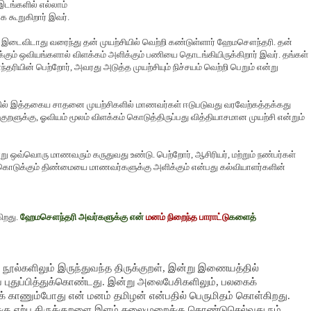
டங்களில் எல்லாம்
க கூறுகிறார் இவர்.
 இடைவிடாது வரைந்து தன் முயற்சியில் வெற்றி கண்டுள்ளார் ஹேமசௌந்தரி. தன்
க்கும் ஒவியங்களால் விளக்கம் அளிக்கும் பணியை தொடங்கியிருக்கிறார் இவர். தங்கள்
்தரியின் பெற்றோர்
,
அவரது அடுத்த முயற்சியும் நிச்சயம் வெற்றி பெறும் என்று
்தில் இத்தகைய சாதனை முயற்சிகளில் மாணவர்கள் ஈடுபடுவது வரவேற்கத்தக்கது
குறளுக்கு
,
ஓவியம் மூலம் விளக்கம் கொடுத்திருப்பது வித்தியாசமான முயற்சி என்றும்
ன்று ஒவ்வொரு மாணவரும் கருதுவது உண்டு. பெற்றோர்
,
ஆசிரியர்
,
மற்றும் நண்பர்கள்
டுக்கும் திண்மையை மாணவர்களுக்கு அளிக்கும் என்பது கல்வியாளர்களின்
ிறது.
ஹேமசௌந்தரி
அவர்களுக்கு என்
மனம் நிறைந்த பாராட்டு
களைத்
ூல்களிலும் இருந்துவந்த திருக்குறள், இன்று இணையத்தில்
புதுப்பித்துக்கொண்டது. இன்று அலைபேசிகளிலும், பலகைக்
க் காணும்போது என் மனம் தமிழன் என்பதில் பெருமிதம் கொள்கிறது.
களுக்கு ஏற்ப திருக்குறளை இளம் தலைமுறைக்கு கொண்டுசெல்வது நம்