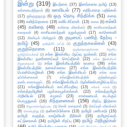
இன்று
(319)
இயற்கை
(37)
இளங்கலை தமிழ்
(13)
உளவியல்
(77)
எதிர்பாராத பதில்கள்
உன்னையறிந்தால்
(6)
ஒரு நொடி சிந்திக்க
(51)
(17)
கதை
ஐங்குறுநூறு
(6)
கல்வி
(38)
கலித்தொகை
(19)
கலீல் சிப்ரான்.
(13)
கலை
(6)
(45)
கவிதை
(49)
கவிதை விளக்கம்
(8)
காசியானந்தன்
காசியானந்தன் நறுக்குகள்
(17)
காணொளி
கதைகள்
(4)
குடிமைப் பணித் தேர்வு -
(12)
கிண்டில் மின்னூல்
(9)
தமிழ்
(45)
குறுந்தகவல்கள்
(43)
குறிஞ்சிப் பாட்டு
(1)
குறுந்தொகை
(111)
குழந்தைகளுக்கான அழகிய
சங்க இலக்கிய ஆய்வு நூல்கள்.
(21)
சங்க
தமிழ்ப்பெயர்கள்
(2)
இலக்கிய நுண்ணாய்வுச் செய்திகள்
(22)
சங்க இலக்கியச்
சங்க இலக்கியத்தில் உவமை
(38)
சங்க
சிறுகதைகள்
(1)
இலக்கியத்தில் நகைச்சுவை
(27)
சங்க இலக்கியத்தில்
பொன்மொழிகள்
(34)
சங்க இலக்கியம்
(14)
சங்க கால
நம்பிக்கைகள்
(7)
சங்கஇலக்கியத்தில் குற்றங்களும்
சங்கஇலக்கியம் ஆங்கிலமொழிபெயர்ப்பு
தண்டனைகளும்..
(5)
(21)
சங்கஇலக்கியம் காட்சிப்பதிவு
(13)
சங்கச் சாரல்
(1)
சங்கத்தமிழரின் பழக்கவழக்கங்கள்.
(22)
சங்கத்தமிழர்
அறிவியல்
(23)
சமூகம்
(23)
சாலையைக் கடக்கும்
சிந்தனைகள்
(156)
பொழுதுகள்
(16)
சிறப்பு இடுகை
(15)
சென் கதைகள்
(3)
செய்யுள் விளக்கம்
சிறுபாணாற்றுப்படை
(1)
தன்னம்பிக்கை
(13)
தமிழர் பண்பாடு
(15)
(8)
சொல்புதிது
(1)
தமிழர் வகுத்த வாழ்வியல் நீதிகள்
(15)
தமிழாய்வுக்
தமிழ் அறிஞர்கள்
கட்டுரைகள்
(34)
தமிழின் சிறப்பு
(36)
(44)
தமிழ் இலக்கிய வரலாறு
(16)
தமிழ் இலக்கிய விளக்கம்
(1)