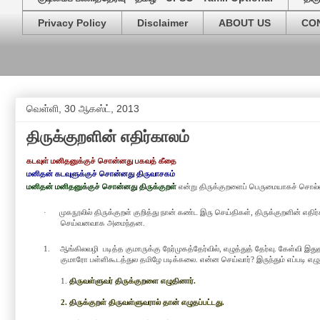
Privacy Policy
Disclaimer
ABOUT US
CO
வெள்ளி, 30 ஆகஸ்ட், 2013
திருக்குறளின் எதிர்காலம்
கடவுள் மனிதனுக்குச் சொன்னது பகவத் கீதை
மனிதன் கடவுளுக்குச் சொன்னது திருவாசகம்
மனிதன் மனிதனுக்குச் சொன்னது திருக்குறள்
என்று திருக்குறளைப் பெருமையாகச் சொல்
·
முகநூலில் திருக்குறள் குறித்து நான் கண்ட இரு செய்திகள், திருக்குறளின் எதிர்
செய்வனவாக அமைந்தன.
1.
ஆங்கிலவழி
படித்த
குமாருக்கு நேர்முகத்தேர்வில்,
எழுத்துத் தேர்வு. கேள்வி இது
குமாரோ
பள்ளிகூடத்துல தமிழே படிக்கலை. என்ன செய்வா
ர்
?
இருந்தும் எப்படி எழு
1.
திருவள்ளுவர் திருக்குறளை எழுதினார்.
2.
திருக்குறள் திருவள்ளுவரால் தான் எழுதப்பட்டது.