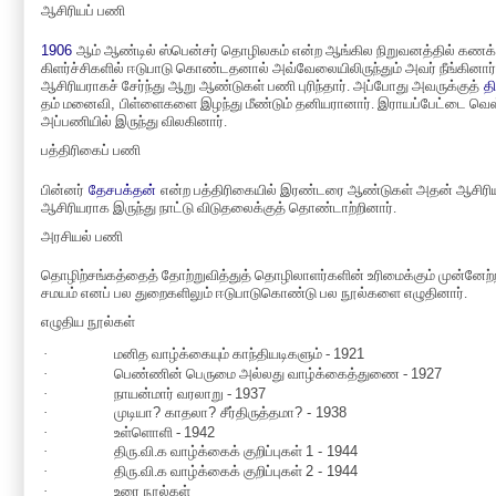
ஆசிரியப் பணி
1906
ஆம் ஆண்டில் ஸ்பென்சர் தொழிலகம் என்ற ஆங்கில நிறுவனத்தில் கணக்கர
கிளர்ச்சிகளில் ஈடுபாடு கொண்டதனால் அவ்வே
லை
யிலிருந்தும் அவர் நீங்கினார்
ஆசிரியராகச் சேர்ந்து ஆறு ஆண்டுகள் பணி புரிந்தார். அப்போது அவருக்குத்
த
தம் மனைவி
,
பிள்ளைகளை இழந்து மீண்டும் தனியரானார். இராயப்பேட்டை வெஸ்ல
அப்பணியில் இருந்து விலகினார்.
பத்திரிகைப் பணி
பின்னர்
தேசபக்தன்
என்ற பத்திரிகையில் இரண்டரை ஆண்டுகள் அதன் ஆசிரியராக
ஆசிரியராக இருந்து நாட்டு விடுதலைக்குத் தொண்டாற்றினார்.
அரசியல் பணி
தொழிற்சங்கத்தைத் தோற்றுவித்துத் தொழிலாளர்களின் உரிமைக்கும் முன்னேற்றத
சமயம் எனப் பல துறைகளிலும் ஈடுபாடுகொண்டு பல நூல்களை எழுதினார்.
எழுதிய நூல்கள்
·
மனித வாழ்க்கையும் காந்தியடிகளும் -
1921
·
பெண்ணின் பெருமை அல்லது வாழ்க்கைத்துணை -
1927
·
நாயன்மார் வரலாறு -
1937
·
முடியா
?
காதலா
?
சீர்திருத்தமா
? - 1938
·
உள்ளொளி -
1942
·
திரு.வி.க வாழ்க்கைக் குறிப்புகள்
1 - 1944
·
திரு.வி.க வாழ்க்கைக் குறிப்புகள்
2 - 1944
·
உரை நூல்கள்