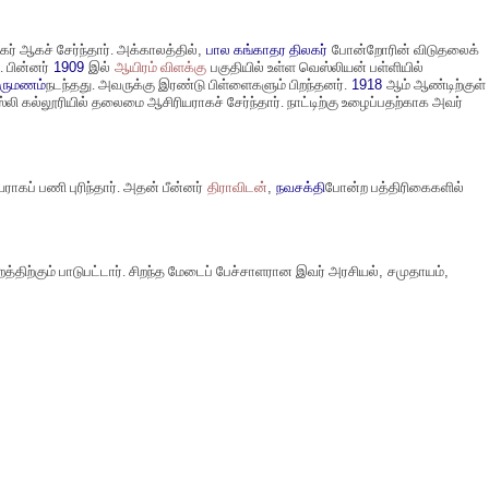
் ஆகச் சேர்ந்தார். அக்காலத்தில்
,
பால கங்காதர திலகர்
போன்றோரின் விடுதலைக்
. பின்னர்
1909
இல்
ஆயிரம் விளக்கு
பகுதியில் உள்ள வெஸ்லியன் பள்ளியில்
ிருமணம்
நடந்தது. அவருக்கு இரண்டு பிள்ளைகளும் பிறந்தனர்.
1918
ஆம் ஆண்டிற்குள்
ி கல்லூரியில் தலைமை ஆசிரியராகச் சேர்ந்தார். நாட்டிற்கு உழைப்பதற்காக அவர்
ப் பணி புரிந்தார். அதன் பீன்னர்
திராவிடன்
,
நவசக்தி
போன்ற பத்திரிகைகளில்
்திற்கும் பாடுபட்டார். சிறந்த மேடைப் பேச்சாளரான இவர் அரசியல்
,
சமுதாயம்
,