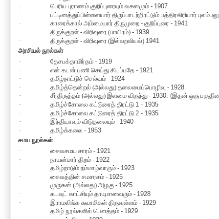
·
பெரிய புராணம் குறிப்புரையும் வசனமும் -
1907
·
பட்டினத்துப்பிள்ளையார் திருப்பாடற்றிரட்டும் பத்திரகிரியார் புலம்பலு
·
காரைக்கால் அம்மையார் திருமுறை - குறிப்புரை -
1941
·
திருக்குறள் - விரிவுரை (பாயிரம்) -
1939
·
திருக்குறள் - விரிவுரை (இல்லறவியல்)
1941
அரசியல் நூல்கள்
·
தேசபக்தாமிர்தம் -
1919
·
என் கடன் பணி செய்து கிடப்பதே -
1921
·
தமிழ்நாட்டுச் செல்வம் -
1924
·
தமிழ்த்தென்றல் (அல்லது) தலைமைப்பொழிவு -
1928
·
சீர்திருத்தம் (அல்லது) இளமை விருந்து -
1930. (
இதன் ஒரு பகுதியை
·
தமிழ்ச்சோலை கட்டுரைத் திரட்டு
1 - 1935
·
தமிழ்ச்சோலை கட்டுரைத் திரட்டு
2 - 1935
·
இந்தியாவும் விடுதலையும் -
1940
·
தமிழ்க்கலை -
1953
சமய நூல்கள்
·
சைவசமய சாரம் -
1921
·
நாயன்மார் திறம் -
1922
·
தமிழ்நாடும் நம்மாழ்வாரும் -
1923
·
சைவத்தின் சமசரசம் -
1925
·
முருகன் (அல்லது) அழகு -
1925
·
கடவுட் காட்சியும் தாயுமானவரும் -
1928
·
இராமலிங்க சுவாமிகள் திருவுள்ளம் -
1929
·
தமிழ் நூல்களில் பௌத்தம் -
1929