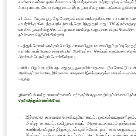
வண்ண வண்ண ஒவியங்களாக உயிர் பெற்றுள்ளன. கற்றோருக்கு செல்லும் இ
சிறப்பு என்பதற்கேற்ப தன்னுடைய இந்த முயற்சிக்கு பாராட்டுக்கள் குவிவதா
21
மீட்டர் நீளமும் ஒரு அடி அகலமும் உள்ள காகிதத்தில்
,
சுமார்
3
வார காலம்
முயற்சிக்கு கிடைத்த வரவேற்பைத் தொடர்ந்து தற்போது
1330
திருக்குறளு
மகளின் முயற்சிக்கு தொடர்ந்து ஊக்கமளித்து வருவதாக கூறும் ஹேமசௌந
நம்பிக்கை தெரிவிக்கின்றனர்.
படித்துக் கொண்டிருக்கும் போதே
,
காலையிலும்
,
மாலையிலும் ஓய்வு நேரத
என்கின்றனர் ஹேமசௌந்தரியின் ஆசிரியர்கள். செய்யுள் வடிவிலான திருக்
அவர்கள் பெருமிதம் கொள்கின்றனர்.
கல்வி பயிலும் வயதில் ஏதாவது ஒரு துறையில் சாதனை புரிய வேண்டும் எ
அளிக்கும் ஊக்கமே
,
இத்தகைய சாதனை இலக்குகளுக்கு செயல் வடிவம் கொ
கருத்து.
இவரைப் போன்ற மாணவர்களைப் பார்க்கும்போது மனதில் நம்பிக்கை பிறக்க
தெரிவித்துக்கொள்கிறேன்.
·
இத்தனை காலமாக செவிவழியாகவும், ஓலைச்சுவடிகளிலும், ந
மின்னூலாகவும், ஒலிநூலாகவும், அசைபடமாகவும் தன்னைப் 
கணினிகளிலும் திருக்குறள் ஒலிக்கோப்புகள் உலா வருவதை
இன்னும் எதிர்காலத்தில் ஏற்படும் தொழில்நுட்ப மாற்றங்