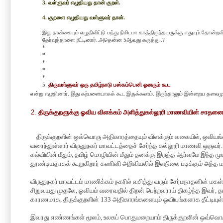
3.
வள்ளுவர் எழுதியது தான் குறள்.
4.
குறளை எழுதியது வள்ளுவர் தான்.
இது நா
ன்கையும்
எழுதி
விட்
டு பத்து நிமிடமா
காத்திருந்தவருக்கு
எதுவும் தோ
ன்றவ
தேர்வுத்தாளை
நீட்டினா
ர்
..அதென்ன
5
ஆவது
கருத்து
..
?
*
*
*
*
*
5.
திருவள்ளுவர் ஒரு தமிழ்நாடு பஸ்கம்பெனி ஓனரும் கூட
.
என்று எழுதினார். இது கற்பனையாகக் கூட இருக்கலாம். இருந்தாலும் இன்றைய தலைம
திருக்குறளுக்கு ஓவிய விளக்கம் அளித்து
கல்லூரி மாணவியின் சாதனை
திருக்குறளின் ஒவ்வொரு அதிகாரத்தையும் விளக்கும் வகையில்
,
ஒவியங
வரைந்துள்ளார் விருதுநகர் மாவட்டத்தைச் சேர்ந்த கல்லூரி மாணவி ஒருவர்
கல்வியின் மீதும்
,
தமிழ்
மொழியின் மீதும் தனக்கு இருந்த ஆர்வமே இந்த மு
தூண்டியதாகக் கூறுகிறார் கணினி அறிவியலில் இளநிலை படிக்கும் அந்த
விருதுநகர் மாவட்டம் மாணிக்கம் நகரில் வசித்து வரும் சேர்மநாதனின் ம
சிறுவயது முதலே
,
ஓவியம் வரைவதில் திறன் பெற்றவராய் திகழ்ந்த இவர்
,
தம
காரணமாக
,
திருக்குறளின்
133
அதிகாரங்களையும் ஓவியங்களாக தீட்டியுள்
இவரது எண்ணங்கள் மூலம்
,
உலகப் பொதுமறையாம் திருக்குறளின் ஒவ்வொ