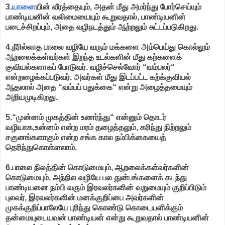
3.
யானை
யின் வீரத்தையும், அதன் மீது அமர்ந்து போர்செய்யும்
பாண்டியனின் வலிமையையும் கூறுவதால், பாண்டியனின்
படைச்சிறப்பும், அதை வழிநடத்தும் ஆற்றலும் சுட்டப்படுகிறது.
4.நீரில்லாத பாலை வழியே வரும் மக்களை அம்பெய்து கொல்லும்
ஆறலைக்கள்வர்கள் இறந்த உடல்களின் மீது கற்களைக்
குவியல்களாகப் போடுவர். வழிச்செல்வோர் “வம்பலர்“
என்றழைக்கப்படுவர். அவர்கள் மீது இடப்பட்ட கற்க்குவியல்
ஆதலால் அதை “வம்பப் பதுக்கை“ என்று அழைத்தமையும்
அறியமுடிகிறது.
5.“முன்னம் முகத்தின் உணர்ந்து“ என்னும் தொடர்
வழியாக,உன்னம் என்ற மரம் தழைத்தலும், கரிந்து நிற்றலும்
சகுனங்களாகும் என்ற சங்க கால நம்பிக்கையைத்
தெரிந்துகொள்ளலாம்.
6.பாலை நிலத்தின் கொடுமையும், ஆறலைக்கள்வர்களின்
கொடுமையும், அந்நில வழியே பல துன்பங்களைக் கடந்து
பாண்டியனை நம்பி வரும் இரவலர்களின் வறுமையும் குறிப்பிடும்
புலவர், இரவலர்களின் மனக்குறிப்பை அவர்களின்
முகக்குறிப்பாலேயே புரிந்து கொண்டு கொடையளிக்கும்
தன்மையுடையவன் பாண்டியன் என்று கூறுவதால் பாண்டியனின்