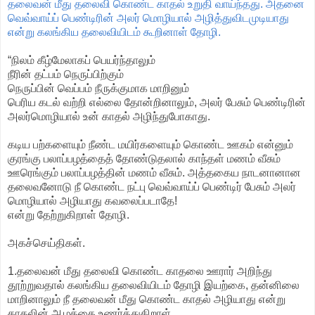
தலைவன் மீது தலைவி கொண்ட காதல் உறுதி வாய்ந்தது. அதனை
வெவ்வாய்ப் பெண்டிரின் அலர் மொழியால் அழித்துவிடமுடியாது
என்று கலங்கிய தலைவியிடம் கூறினாள் தோழி.
“நிலம் கீழ்மேலாகப் பெயர்ந்தாலும்
நீரின் தட்பம் நெருப்பிற்கும்
நெருப்பின் வெப்பம் நீருக்குமாக மாறினும்
பெரிய கடல் வற்றி எல்லை தோன்றினாலும், அலர் பேசும் பெண்டிரின்
அலர்மொழியால் உன் காதல் அழிந்துபோகாது.
கடிய பற்களையும் நீண்ட மயிர்களையும் கொண்ட ஊகம் என்னும்
குரங்கு பலாப்பழத்தைத் தோண்டுதலால் காந்தள் மணம் வீசும்
ஊரெங்கும் பலாப்பழத்தின் மணம் வீசும். அத்தகைய நாடனானான
தலைவனோடு நீ கொண்ட நட்பு வெவ்வாய்ப் பெண்டிர் பேசும் அலர்
மொழியால் அழியாது கவலைப்படாதே!
என்று தேற்றுகிறாள் தோழி.
அகச்செய்திகள்.
1.தலைவன் மீது தலைவி கொண்ட காதலை ஊரார் அறிந்து
தூற்றுவதால் கலங்கிய தலைவியிடம் தோழி இயற்கை, தன்னிலை
மாறினாலும் நீ தலைவன் மீது கொண்ட காதல் அழியாது என்று
காதலின் ஆழத்தை உணர்த்துகிறாள்