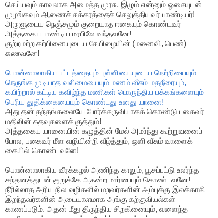
செய்யவும் காவலாக அமைத்த முரசு, இழும் என்னும் ஓசையுடன்
முழங்கவும் ஆணைச் சக்கரத்தைச் செலுத்தியவர் பாண்டியர்!
அருளுடைய நெஞ்சமும் குறையாத ஈகையும் கொண்டவர்.
அத்தகைய பாண்டிய மரபிலே வந்தவனே!
குற்றமற்ற கற்பினையுடைய சேயிழையின் (மனைவி, பெண்)
கணவனே!
பொன்னாலாகிய பட்டத்தையும் புள்ளியையுடைய நெற்றியையும்
நெருங்க முடியாத வலிமையையும் மணம் வீசும் மதநீரையும்,
கயிற்றால் கட்டிய கவிழ்ந்த மணிகள் பொருந்திய பக்கங்களையும்
பெரிய துதிக்கையையும் கொண்டது உனது யானை!
அது தன் தந்தங்களையே போர்க்கருவியாகக் கொண்டு பகைவர்
மதிலின் கதவுகளைக் குத்தும்!
அத்தகைய யானையின் கழுத்தின் மேல் அமர்ந்து கூற்றுவனைப்
போல, பகைவர் மீள வழியின்றி வீழ்த்தும், ஒளி வீசும் வாளைக்
கையில் கொண்டவனே!
பொன்னாலாகிய வீரக்கழல் அணிந்த காலும், பூசப்பட்டு உலர்ந்த
சந்தனத்துடன் குறுக்கே அகன்ற மார்பையும் கொண்டவனே!
நீரில்லாத அரிய நில வழிகளில் மறவர்களின் அம்புக்கு இலக்காகி
இறந்தவர்களின் அடையாளமாக அங்கு கற்குவியல்கள்
காணப்படும். அதன் மீது திருந்திய சிறகினையும், வளைந்த