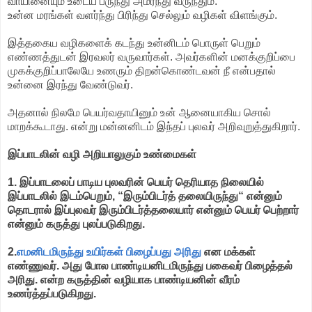
வாயினையும் உடைய பருந்து அமர்ந்து வருந்தும்.
உன்ன மரங்கள் வளர்ந்து பிரிந்து செல்லும் வழிகள் விளங்கும்.
இத்தகைய வழிகளைக் கடந்து உன்னிடம் பொருள் பெறும்
எண்ணத்துடன் இரவலர் வருவார்கள். அவர்களின் மனக்குறிப்பை
முகக்குறிப்பாலேயே உணரும் திறன்கொண்டவன் நீ என்பதால்
உன்னை இரந்து வேண்டுவர்.
அதனால் நிலமே பெயர்வதாயினும் உன் ஆனையாகிய சொல்
மாறக்கூடாது. என்று மன்னனிடம் இந்தப் புலவர் அறிவுறுத்துகிறார்.
இப்பாடலின் வழி அறியாலுகும் உண்மைகள்
1. இப்பாடலைப் பாடிய புலவரின் பெயர் தெரியாத நிலையில்
இப்பாடலில் இடம்பெறும், “இரும்பிடர்த் தலையிருந்து“ என்னும்
தொடரால் இப்புலவர் இரும்பிடர்த்தலையார் என்னும் பெயர் பெற்றார்
என்னும் கருத்து புலப்படுகிறது.
2.
எமனிடமிருந்து உயிர்கள் பிழைப்பது அரிது
என மக்கள்
எண்ணுவர். அது போல பாண்டியனிடமிருந்து பகைவர் பிழைத்தல்
அரிது. என்ற கருத்தின் வழியாக பாண்டியனின் வீரம்
உணர்த்தப்படுகிறது.