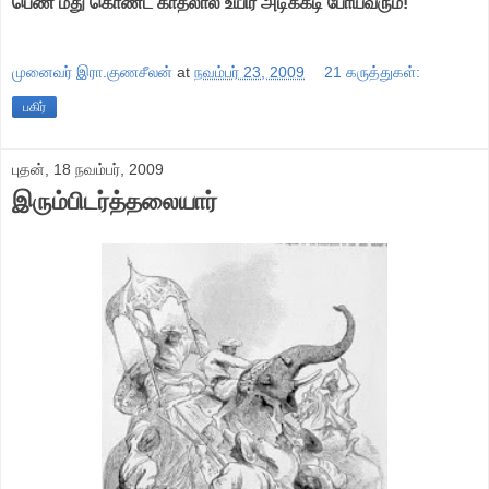
பெண் மீது கொண்ட காதலால் உயிர் அடிக்கடி போய்வரும்!
முனைவர் இரா.குணசீலன்
at
நவம்பர் 23, 2009
21 கருத்துகள்:
பகிர்
புதன், 18 நவம்பர், 2009
இரும்பிடர்த்தலையார்