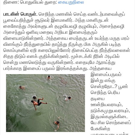
திணை: பொதுவியல் துறை:
கையறுநிலை
பாடலின் பொருள்.
செறிந்த மணலில் செய்த வண்டற்பாவைக்குப்
பூவைப்பறித்துச் சூடுவர் இளமகளிர். அந்த மகளிருடன்
கைகோத்து அவர்களுடன் தழுவியவழி தழுவியும், அசைந்தவழி
அசைந்தும் ஒளிவு மறைவு அறியா இளமைந்தரும்
விளையாடுகின்றனர். அத்தகைய மைந்தருடன் உயர்ந்த மருத மரம்
விளங்கும் நீர்த்துறையில் தாழ்ந்து நீருக்கு மிக அருகில் படிந்த
கொம்புகளில் ஏறி கரையிலுள்ளோர் திகைப்பெய்த நீர்த்திவலைகள்
சிதற திடும் எனக் குதிக்கின்றனர். மூச்சடக்கி நீரின் அடியில்
சென்று மணலெடுத்து வருகின்றனர். எதையுமே ஆராய்ந்து
பார்க்காத இளமைப் பருவம் இரங்கத்தக்கது.
அத்தகைய
இளமைப்பருவம்
இன்று எங்கு
சென்றதோ..? பூண்
செறிந்த பெரிய
தடியை
ஊன்றியவராயும்,
நடுக்கமுறுபவராயும்,
இருமல்களுக்கிடை
யே சில சொற்களைப்
பேசுகின்ற
முதுமையுடையவர்க