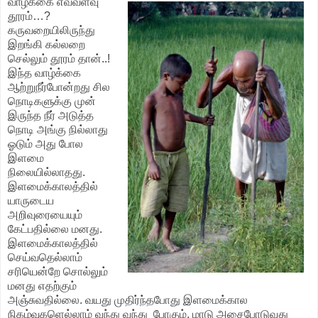
வாழ்க்கை எவ்வளவு
தூரம்…?
கருவறையிலிருந்து
இறங்கி கல்லறை
செல்லும் தூரம் தான்..!
இந்த வாழ்க்கை
ஆற்றுநீர்போன்றது சில
நொடிகளுக்கு முன்
இருந்த நீர் அடுத்த
நொடி அங்கு நில்லாது
ஓடும் அது போல
இளமை
நிலையில்லாதது.
இளமைக்காலத்தில்
யாருடைய
அறிவுரையையும்
கேட்பதில்லை மனது.
இளமைக்காலத்தில்
செய்வதெல்லாம்
சரியென்றே சொல்லும்
மனது எதற்கும்
அஞ்சுவதில்லை. வயது முதிர்ந்தபோது இளமைக்கால
நிகழ்வுகளெல்லாம் வந்து வந்து போகும். மாடு அசைபோடுவது