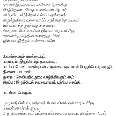
பார்வல் இருக்கைக், கவிகண் நோக்கிற்,
செந்தொடை பிழையா வன்கண் ஆடவர்
அம்புவிட, வீழ்ந்தோர் வம்பப் பதுக்கைத்
திருந்துசிறை வளைவாய்ப் பருந்திருந்து உயவும்
உன்ன மரத்த துன்னருங் கவலை,
நின்நசை வேட்கையின் இரவலர் வருவர்! அது
முன்னம் முகத்தின் உணர்ந்து, அவர்
இன்மை தீர்த்தல் வன்மை யானே.
3.வன்மையும் வண்மையும்!
பாடியவர்: இரும்பிடர்த் தலையார்.
பாடப்பட்டோன்: பாண்டியன் கருங்கை ஒள்வாள் பெரும்பெயர் வழுதி.
திணை: பாடாண்.
துறை : செவியறிவுறூஉ; வாழ்த்தியலும் ஆம்.
சிறப்பு : இரும்பிடத் தலையாரைப் பற்றிய செய்தி.
பாடலின் பொருள்.
முழு மதியின் வடிவத்தைப் போல விளங்குகின்ற உயர்ந்த
வெண்கொற்றக் குடை!
அது நிலைத்த கடற்பரப்பை எல்லையாக உடைய நிலத்தை, நிழல்