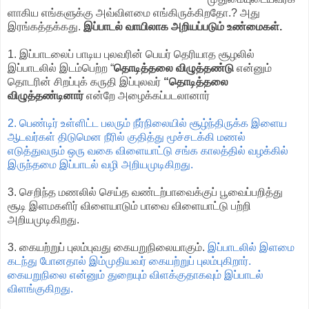
ளாகிய எங்களுக்கு அவ்விளமை எங்கிருக்கிறதோ.? அது
இரங்கத்தக்கது.
இப்பாடல் வாயிலாக அறியப்படும் உண்மைகள்.
1. இப்பாடலைப் பாடிய புலவரின் பெயர் தெரியாத சூழலில்
இப்பாடலில் இடம்பெற்ற “
தொடித்தலை விழுத்தண்டு
என்னும்
தொடரின் சிறப்புக் கருதி இப்புலவர்
“தொடித்தலை
விழுத்தண்டினார்
என்றே அழைக்கப்படலானார்
2. பெண்டிர் உள்ளிட்ட பலரும் நீர்நிலையில் சூழ்ந்திருக்க இளைய
ஆடவர்கள் திடுமென நீரில் குதித்து மூச்சடக்கி மணல்
எடுத்துவரும் ஒரு வகை விளையாட்டு சங்க காலத்தில் வழக்கில்
இருந்தமை இப்பாடல் வழி அறியமுடிகிறது.
3. செறிந்த மணலில் செய்த வண்டற்பாவைக்குப் பூவைப்பறித்து
சூடி இளமகளிர் விளையாடும் பாவை விளையாட்டு பற்றி
அறியமுடிகிறது.
3. கையற்றுப் புலம்புவது கையறுநிலையாகும்.
இப்பாடலில் இளமை
கடந்து போனதால் இம்முதியவர் கையற்றுப் புலம்புகிறார்.
கையறுநிலை என்னும் துறையும் விளக்குதாகவும் இப்பாடல்
விளங்குகிறது.