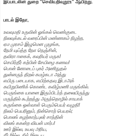
இப்பாடலின் துறை
“செவியறிவுறூஉ
“ ஆயிற்று.
பாடல் இதோ,
உவவுமதி உருவின் ஓங்கல் வெண்குடை
நிலவுக்கடல் வரைப்பின் மண்ணகம் நிழற்ற,
ஏம முரசம் இழுமென முழங்க,
நேமி யுய்த்த நேஎ நெஞ்சின்,
தவிரா ஈகைக், கவுரியர் மருக!
செயிர்தீர் கற்பின் சேயிழை கணவ!
பொன் னோடைப் புகர் அணிநுதல்
துன்னருந் திறல் கமழ்கடா அத்து
எயிரு படையாக, எயிற்கதவு இடாஅக்
கயிறுபிணிக் கொண்ட கவிழ்மணி மருங்கில்.
பெருங்கை யானை இரும்பிடர்த் தலையிருந்து
மருந்தில் கூற்றத்து அருந்தொழில் சாயாக்
கருங்கை ஒள்வாள் பெரும்பெயர் வழுதி!
நிலம் பெயரினும், நின்சொற் பெயரல்;
பொலங் கழற்காற்,புலர் சாந்தின்
விலங் ககன்ற வியன் மார்ப!
ஊர் இல்ல, உயவு அரிய,
நீர் இல்ல, நீள் இடைய,