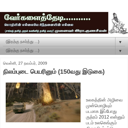
▼
▼
வெள்ளி, 27 நவம்பர், 2009
நிலம்புடை பெயரினும் (150வது இடுகை)
உலகத்தின் அழிவை
முன்மொழியும்
படமாக இப்போது
ருத்ரம் 2012 என்னும்
படம் உலகெங்கும்