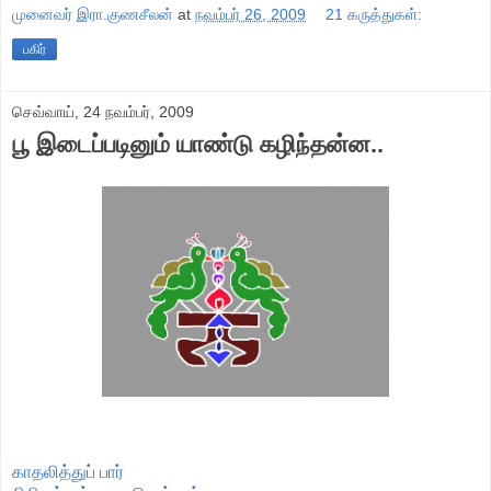
முனைவர் இரா.குணசீலன்
at
நவம்பர் 26, 2009
21 கருத்துகள்:
பகிர்
செவ்வாய், 24 நவம்பர், 2009
பூ இடைப்படினும் யாண்டு கழிந்தன்ன..
காதலித்துப் பார்