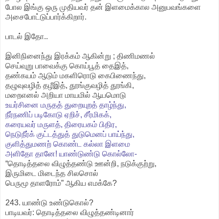
போல இங்கு ஒரு முதியவர் தன் இளமைக்கால அனுபவங்களை
அசைபோட்டுப்பார்க்கிறார்.
பாடல் இதோ..
இனிநினைந்து இரக்கம் ஆகின்று ; திணிமணல்
செய்வுறு பாவைக்கு கொய்பூத் தைஇத்,
தண்கயம் ஆடும் மகளிரொடு கைபிணைந்து,
தழுவுவழித் தழீஇத், தூங்குவழித் தூங்கி,
மறைஎனல் அறியா மாயமில் ஆயமொடு
உயர்சினை மருதத் துறையுறத் தாழ்ந்து,
நீர்நணிப் படிகோடு ஏறிச், சீர்மிகக்,
கரையவர் மருளத், திரையகம் பிதிர,
நெடுநீர்க் குட்டத்துத் துடுமெனப் பாய்ந்து,
குளித்துமணற் கொண்ட கல்லா இளமை
அளிதோ தானே! யாண்டுண்டு கொல்லோ-
“தொடித்தலை விழுத்தண்டு ஊன்றி, நடுக்குற்று,
இருமிடை மிடைந்த சிலசொல்
பெருமூ தாளரோம்” ஆகிய எமக்கே?
243. யாண்டு உண்டுகொல்?
பாடியவர்: தொடித்தலை விழுத்தண்டினார்