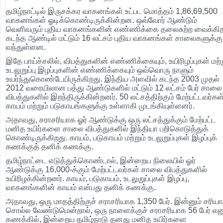
தமிழ்நாட்டில் இருசக்கர வாகனங்கள் உட்பட மொத்தம் 1,86,69,500
வாகனங்கள் ஓடிக்கொண்டிருக்கின்றன. ஒவ்வோர் ஆண்டும்
வெளிவரும் புதிய வாகனங்களின் எண்ணிக்கை தலைசுற்ற வைக்கிற
கடந்த ஆண்டில் மட்டும் 16 லட்சம் புதிய வாகனங்கள் சாலைகளுக்கு
வந்துள்ளன.
இதே பாய்ச்சலில், விபத்துகளின் எண்ணிக்கையும், உயிரிழப்புகள் மற்ற
உடலுறுப்பு இழப்புகளின் எண்ணிக்கையும் ஒவ்வொரு நாளும்
உயர்ந்துகொண்டேயிருக்கிறது. இந்திய அளவில் கடந்த 2003 முதல்
2012 வரையிலான பத்து ஆண்டுகளில் மட்டும் 12 லட்சம் பேர் சாலை
விபத்துகளில் இறந்திருக்கின்றனர். 50 லட்சத்திற்கும் மேற்பட்டவர்கள
காயம் மற்றும் படுகாயங்களுக்கு உள்ளாகி முடங்கியுள்ளனர்.
அதாவது, சராசரியாக ஓர் ஆண்டுக்கு ஒரு லட்சத்துக்கும் மேற்பட்ட
மனித உயிர்களை சாலை விபத்துகளில் இந்தியா பறிகொடுத்துக்
கொண்டிருக்கிறது. காயம், படுகாயம் மற்றும் உடலுறுப்புகள் இழப்புக்
கணக்குத் தனிக் கணக்கு.
தமிழ்நாட்டை எடுத்துக்கொண்டால், இன்றைய நிலையில் ஓர்
ஆண்டுக்கு 16,000-க்கும் மேற்பட்டவர்கள் சாலை விபத்துகளில்
உயிரிழக்கின்றனர். காயம், படுகாயம், உடலுறுப்புகள் இழப்பு,
வாகனங்களின் காயம் என்பது தனிக் கணக்கு.
அதாவது, ஒரு மாதத்திற்குச் சராசரியாக 1,350 பேர். இன்னும் சரிய
சொல்ல வேண்டுமென்றால், ஒரு நாளைக்குச் சராசரியாக 56 பேர் எனு
கணக்கில், இன்றைய தமிழ்நாடு தனது மனித உயிர்களை