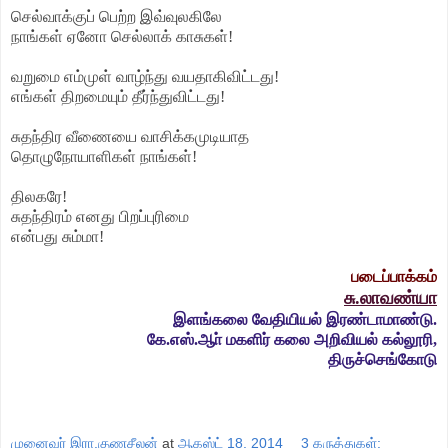
செல்வாக்குப் பெற்ற இவ்வுலகிலே
நாங்கள்
ஏனோ செல்லாக் காசுகள்!
வறுமை எம்முள் வாழ்ந்து வயதாகிவிட்டது!
எங்கள் திறமையும் தீர்ந்துவிட்டது!
சுதந்திர வீணையை வாசிக்கமுடியாத
தொழுநோயாளிகள் நாங்கள்!
திலகரே!
சுதந்திரம் எனது பிறப்புரிமை
என்பது சும்மா!
படைப்பாக்கம்
சு.லாவண்யா
இளங்கலை வேதியியல் இரண்டாமாண்டு.
கே.எஸ்.ஆா் மகளிர் கலை அறிவியல் கல்லூரி,
திருச்செங்கோடு
முனைவர் இரா.குணசீலன்
at
ஆகஸ்ட் 18, 2014
3 கருத்துகள்: