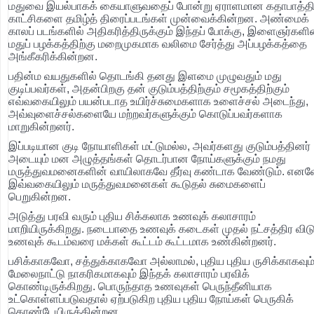
மதுவை இயல்பாகக் கையாளுவதைப் போன்று ஏராளமான கதாபாத்தி
காட்சிகளை தமிழ்த் திரைப்படங்கள் முன்வைக்கின்றன. அண்மைக்
காலப் படங்களில் அதிகரித்திருக்கும் இந்தப் போக்கு, இளைஞர்களி
மதுப் பழக்கத்திற்கு மறைமுகமாக வலிமை சேர்த்து அப்பழக்கத்தை
அங்கீகரிக்கின்றன.
பதின்ம வயதுகளில் தொடங்கி தனது இளமை முழுவதும் மது
குடிப்பவர்கள், அதன்பிறகு தன் குடும்பத்திற்கும் சமூகத்திற்கும்
எவ்வகையிலும் பயன்படாத உயிர்ச்சுமைகளாக உளைச்சல் அடைந்து,
அவ்வுளைச்சல்களையே மற்றவர்களுக்கும் கொடுப்பவர்களாக
மாறுகின்றனர்.
இப்படியான குடி நோயாளிகள் மட்டுமல்ல, அவர்களது குடும்பத்தினர்
அடையும் மன அழுத்தங்கள் தொடர்பான நோய்களுக்கும் நமது
மருத்துவமனைகளின் வாயிலாகவே தீர்வு கண்டாக வேண்டும். எனவ
இவ்வகையிலும் மருத்துவமனைகள் கூடுதல் சுமைகளைப்
பெறுகின்றன.
அடுத்து பரவி வரும் புதிய சிக்கலாக உணவுக் கலாசாரம்
மாறியிருக்கிறது. நடைபாதை உணவுக் கடைகள் முதல் நட்சத்திர விட
உணவுக் கூடம்வரை மக்கள் கூட்டம் கூட்டமாக உண்கின்றனர்.
பசிக்காகவோ, சத்துக்காகவோ அல்லாமல், புதிய புதிய ருசிக்காகவும்
மேலைநாட்டு நாகரிகமாகவும் இந்தக் கலாசாரம் பரவிக்
கொண்டிருக்கிறது. பொருந்தாத உணவுகள் பெருந்தீனியாக
உட்கொள்ளப்படுவதால் ஏற்படுகிற புதிய புதிய நோய்கள் பெருகிக்
கொண்டேயிருக்கின்றன.