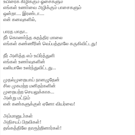
உயிரைக் கிழிக்கும் ஓசைகளும்
எங்கள் உணா்வை அழிக்கும் பாசைகளும்
ஒன்றா.... இரண்டா....
என் கனவுகளில்,
பாரத மாதா..
நீா் கொணா்ந்த சுதந்திர மாலை
எங்கள் கண்ணீரின் வெப்பத்தாலே கருகிவிட்டது!
நீர் அளித்த எம் உயிர்த்துளி
எங்கள் உணா்வுகளின்
வலியாலே உலர்ந்துவிட்டது...
முதல்முறையாய் நானழுதேன்
சில முகமற்ற மனிதர்களின்
முறையற்ற செயலுக்காக...
அன்று மட்டும்
என் கண்களுக்குள் ஏனோ வியர்வை!
அம்மானுடா்கள்
அதிசயப் பிறவிகள்!
தங்கத்திலே தாரூற்றினார்கள்!