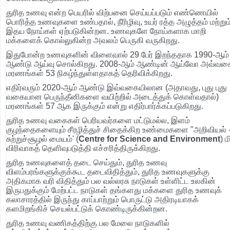
துரித உணவு என்ற பெயரில் விற்பனை செய்யப்படும் எண்ணெயில்
பொரித்த உணவுகளை உண்பதால், நீரிழிவு, உயர் ரத்த அழுத்தம் மற்றும
இதய நோய்கள் ஏற்படுகின்றன. உணவுகளே நோய்களாக மாறி
மக்களைக் கொல்லுகின்ற அவலம் பெருகி வருகிறது.
இதுபோன்ற உணவுகளின் விளைவால் 29 பேர் இறந்ததாக 1990-ஆம்
ஆண்டு ஆய்வு சொல்கிறது. 2008-ஆம் ஆண்டின் ஆய்வோ அவ்வக
மரணங்கள் 53 நிகழ்ந்துள்ளதாகத் தெரிவிக்கிறது.
எதிர்வரும் 2020-ஆம் ஆண்டு இவ்வகையிலான (அதாவது, புது புது
வகையான பெருந்தீனிகளை வயிற்றில் அடைத்துக் கொள்வதால்)
மரணங்கள் 57 ஆக இருக்கும் என்று எதிர்பார்க்கப்படுகிறது.
துரித உணவு வகைகள் பெரியவர்களை மட்டுமல்ல, இளம்
குழந்தைகளையும் சீரழித்துச் சிதைக்கிற உண்மைகளை "அறிவியல் 
சுற்றுச்சூழல் மையம்' (
Centre for Science and Environment
) 
விரிவாகத் தெளிவுபடுத்தி எச்சரித்திருக்கிறது.
துரித உணவுகளைத் தடை செய்தும், துரித உணவு
விளம்பரங்களுக்குக்கூட தடைவிதித்தும், துரித உணவுகளுக்கு
அதிகமாக வரி விதித்தும் பல வல்லரசு நாடுகள் உள்ளிட்ட உலகின்
இருபதுக்கும் மேற்பட்ட நாடுகள் தங்களது மக்களை துரித உணவுக்
கலாசாரத்தில் இருந்து காப்பாற்றும் பொருட்டு அதிரடியாகக்
களமிறங்கிச் செயல்பட்டுக் கொண்டிருக்கின்றன.
துரித உணவு வணிகத்திற்கு பல மேலை நாடுகளில்