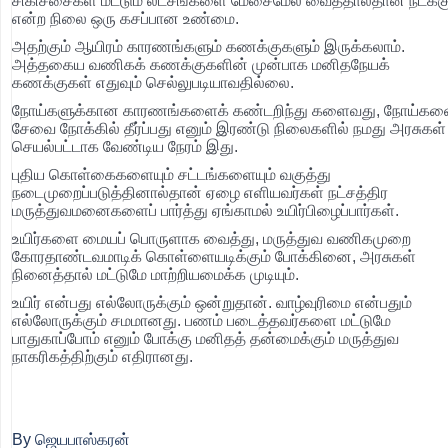
சிகிச்சைகள் மட்டும் லட்சங்களை மேசைமேல் வைத்தால்தான் நடக்கு
என்ற நிலை ஒரு கசப்பான உண்மை.
அதற்கும் ஆயிரம் காரணங்களும் கணக்குகளும் இருக்கலாம்.
அத்தகைய வணிகக் கணக்குகளின் முன்பாக மனிதநேயக்
கணக்குகள் எதுவும் செல்லுபடியாவதில்லை.
நோய்களுக்கான காரணங்களைக் கண்டறிந்து களைவது, நோய்க
சேவை நோக்கில் தீர்ப்பது எனும் இரண்டு நிலைகளில் நமது அரசுகள்
செயல்பட்டாக வேண்டிய நேரம் இது.
புதிய கொள்கைகளையும் சட்டங்களையும் வகுத்து
நடைமுறைப்படுத்தினால்தான் ஏழை எளியவர்கள் நட்சத்திர
மருத்துவமனைகளைப் பார்த்து ஏங்காமல் உயிர்பிழைப்பார்கள்.
உயிர்களை மையப் பொருளாக வைத்து, மருத்துவ வணிகமுறை
கோரதாண்டவமாடிக் கொள்ளையடிக்கும் போக்கினை, அரசுகள்
நினைத்தால் மட்டுமே மாற்றியமைக்க முடியும்.
உயிர் என்பது எல்லோருக்கும் ஒன்றுதான். வாழ்வுரிமை என்பதும்
எல்லோருக்கும் சமமானது. பணம் படைத்தவர்களை மட்டுமே
பாதுகாப்போம் எனும் போக்கு மனிதத் தன்மைக்கும் மருத்துவ
நாகரிகத்திற்கும் எதிரானது.
By
ஜெயபாஸ்கரன்