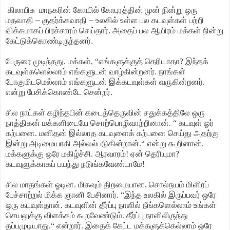
கிலாபிசு மாநகரின் கோயில் கோபுரத்தின் முன் நின்று ஒரு
மதவாதி – குதர்க்கவாதி – உலகில் உள்ள பல கடவுள்கள் பற்றி
விக்கமாகப் பிரச்சாரம் செய்தார். அதைப் பல ஆயிரம் மக்கள் நின்று
கேட்டுக்கொண்டிருந்தனர்.
பேருரை முடிந்தது. மக்கள், “எங்களுக்குத் தெரியாதா? இந்தக்
கடவுள்களெல்லாம் எங்களுடன் வாழ்கின்றனர். நாங்கள்
போகுமிடமெல்லாம் எங்களுடன் இக்கடவுள்கள் வருகின்றனர்.
என்று பேசிக்கொண்டே சென்றர்.
சில நாட்கள் கழிந்தபின் கடைத்தெருவின் சதுக்கத்திலே ஒரு
நாத்திகன் மக்களிடையே சொற்பொழிவாற்றினான். “ கடவுள் ஓர்
கற்பனை. மனிதன் இல்லாத கடவுளைக் கற்பனை செய்து அதற்கு
இன்று அடிமையாகி அல்லல்படுகின்றான்.“ என்று கூறினான்.
மக்களுக்கு ஒரே மகிழ்ச்சி. ஆரவாரம்! ஏன் தெரியுமா?
கடவுளுக்காகப் பயந்து நடுங்கவேண்டாமே!
சில மாதங்கள் ஓடின. மிகவும் திறமையான, சொல்நயம் மிளிரப்
பேச்சாற்றல் மிக்க ஞானி பேசினார். “இந்த உலகில் இருப்பவர் ஒரே
ஒரு கடவுள்தான். கடவுளின் தீர்ப்பு நாளில் நீங்களெல்லாம் உங்கள்
செயலுக்கு விளக்கம் கூறவேண்டும். தீர்ப்பு நாளிலிருந்து
தப்பமுடியாது.“ என்றார். இதைக் கேட்ட மக்களுக்கெல்லாம் ஒரே