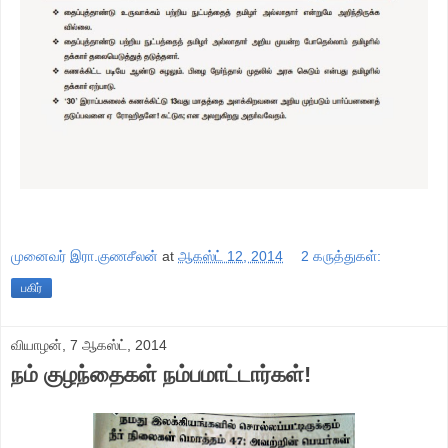
முனைவர் இரா.குணசீலன்
at
ஆகஸ்ட் 12, 2014
2 கருத்துகள்:
பகிர்
வியாழன், 7 ஆகஸ்ட், 2014
நம் குழந்தைகள் நம்பமாட்டார்கள்!