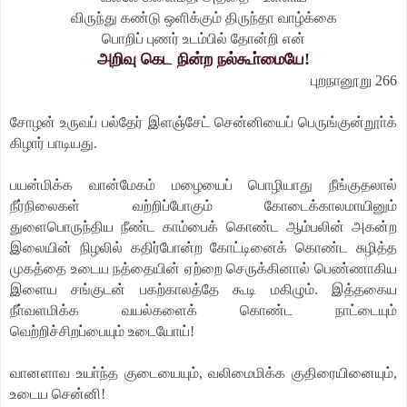
விருந்து கண்டு ஒளிக்கும் திருந்தா வாழ்க்கை
பொறிப் புணர் உடம்பில் தோன்றி என்
அறிவு கெட நின்ற நல்கூா்மையே!
புறநானூறு 266
சோழன் உருவப் பல்தேர் இளஞ்சேட் சென்னியைப் பெருங்குன்றூா்க்
கிழார் பாடியது.
பயன்மிக்க வான்மேகம் மழையைப் பொழியாது நீங்குதலால்
நீர்நிலைகள் வற்றிப்போகும் கோடைக்காலமாயினும்
துளைபொருந்திய நீண்ட காம்பைக் கொண்ட ஆம்பலின் அகன்ற
இலையின் நிழலில் கதிர்போன்ற கோட்டினைக் கொண்ட சுழித்த
முகத்தை உடைய நத்தையின் ஏற்றை செருக்கினால் பெண்ணாகிய
இளைய சங்குடன் பகற்காலத்தே கூடி மகிழும். இத்தகைய
நீா்வளமிக்க வயல்களைக் கொண்ட நாட்டையும்
வெற்றிச்சிறப்பையும் உடையோய்!
வானளாவ உயா்ந்த குடையையும், வலிமைமிக்க குதிரையினையும்,
உடைய சென்னி!