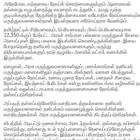
அதேபோல, எத்தகைய நோய்க் கொடுமைகளுக்கும் ஆளாகாமல்
தங்களது எழுபத்தைந்து வயதைக் கடந்துவிட்ட நமது மூத்த
குடிமக்களுக்கு நேருகின்ற இயற்கையான வயோதிக நோய்களையும்
மருத்துவமனைகள்தான் இயன்றவரை சரிசெய்தாக வேண்டும்.
தமிழ்நாட்டில் சிறியவையும், பெரியவையும், மிகப் பெரியவையுமாக
12,350-க்கும் மேற்பட்ட அரசுச் சார்பான பல்வகை மருத்துவச் சேவை
அமைப்புகள் இரவு பகலாக இயங்கிக் கொண்டிருக்கின்றன. இவை
போதாதென்று தனியார் மருத்துவமனைகளும், மருந்து
விற்பனையகங்களும் நாடு தழுவிய அளவில் லட்சக் கணக்கில்
இருக்கின்றன.
ஏழைகள், அரசு மருத்துவமனைகளிலும், பணக்காரர்கள் தனியார்
மருத்துவ மனைகளிலும் தஞ்சமடைகின்றனர். வாகன விபத்துகள்,
மதுப்பழக்க நோய்கள், உணவு முறை நோய்கள், மனநலச் சிதைவு
நோய்கள், இயற்கைப் பேரிடர்கள் என்று எண்ணிலடங்கா வழிகளில் ந
மக்கள் வலுக்கட்டாயமாக மருத்துவமனைகளை நோக்கித்
தள்ளப்படுகிறார்கள்.
அப்படித் தள்ளப்படுவோரில் வசதிபடைத்தவர்களை தனியார்
மருத்துவமனைகள் தன்பக்கம் வரவழைத்துக் கொள்கின்றன.
வசதியற்றவர்கள் அரசு மருத்துவமனைகளில் கிடத்தப்படுகிறார்கள்.
விபத்தில் அடிபட்டு மூளைச்சாவு அடைந்தவர்கள், தங்களது உயிரைக்
கொடுத்து, தங்களது உடல் உறுப்புகளையும் தேவைப்படுவோருக்குக்
கொடுக்கிறார்கள். ஆனால், இத்தகையப் பரிமாற்றம் தொடர்பான