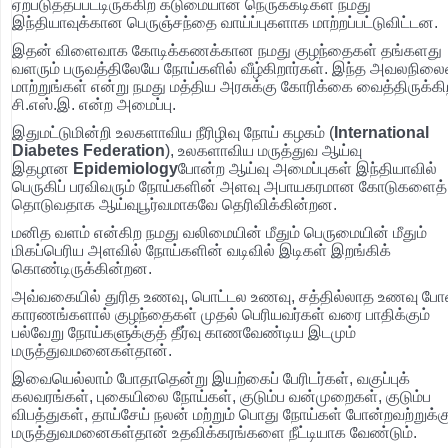
ஏற்படுத்தப்பட்டிருக்கிற கடுமையான நெருக்கடிகள் நமது
இந்தியாவுக்கான பெருஞ்சந்தை வாய்ப்புகளாக மாற்றப்பட்டுவிட்டன.
இதன் விளைவாக கோடிக்கணக்கான நமது குழந்தைகள் தங்களது
வளரும் பருவத்திலேயே நோய்களில் வீழ்கிறார்கள். இந்த அவலநில
மாற்றுங்கள் என்று நமது மத்திய அரசுக்கு கோரிக்கை வைத்திருக்கி
சி.எஸ்.இ. என்ற அமைப்பு.
இதுமட்டுமின்றி உலகளாவிய நீரிழிவு நோய் கழகம் (
International
Diabetes Federation
), உலகளாவிய மருத்துவ ஆய்வு
இதழான
Epidemiology
போன்ற ஆய்வு அமைப்புகள் இந்தியாவில்
பெருகிப் பரவிவரும் நோய்களின் அளவு அபாயகரமான கோடுகளைத்
தொடுவதாக ஆய்வுபூர்வமாகவே தெரிவிக்கின்றன.
மனித வளம் என்கிற நமது வலிமையின் மீதும் பெருமையின் மீதும்
மிகப்பெரிய அளவில் நோய்களின் வடிவில் இடிகள் இறங்கிக்
கொண்டிருக்கின்றன.
அவ்வகையில் துரித உணவு, பொட்டல உணவு, சத்தில்லாத உணவு போ
காரணங்களால் குழந்தைகள் முதல் பெரியவர்கள் வரை பாதிக்கும்
பல்வேறு நோய்களுக்குத் தீர்வு காணவேண்டிய இடமும்
மருத்துவமனைகள்தான்.
இவையெல்லாம் போதாதென்று இயற்கைப் பேரிடர்கள், வகுப்புக்
கலவரங்கள், புகையிலை நோய்கள், குடும்ப வன்முறைகள், குடும்ப
விபத்துகள், தாய்சேய் நலன் மற்றும் பொது நோய்கள் போன்றவற்றுக்கு
மருத்துவமனைகள்தான் உதவிக்கரங்களை நீட்டியாக வேண்டும்.