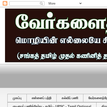
முகப்பு
என்னைப் பற்றி
கல்விப் பணி
வேர்களைத்தேட
குடிமைப் பணித்தேர்வு - தமிழ் - UPSC - Tamil Optional
திர