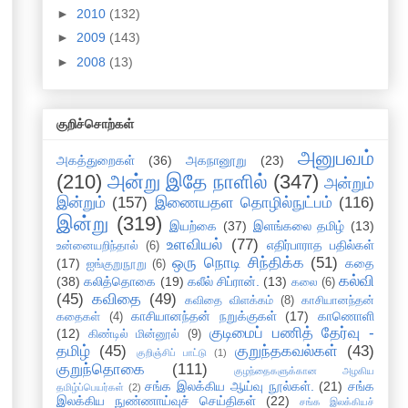
►
2010
(132)
►
2009
(143)
►
2008
(13)
குறிச்சொற்கள்
அனுபவம்
அகத்துறைகள்
(36)
அகநானூறு
(23)
(210)
அன்று இதே நாளில்
(347)
அன்றும்
இன்றும்
(157)
இணையதள தொழில்நுட்பம்
(116)
இன்று
(319)
இயற்கை
(37)
இளங்கலை தமிழ்
(13)
உளவியல்
(77)
எதிர்பாராத பதில்கள்
உன்னையறிந்தால்
(6)
ஒரு நொடி சிந்திக்க
(51)
(17)
கதை
ஐங்குறுநூறு
(6)
கல்வி
(38)
கலித்தொகை
(19)
கலீல் சிப்ரான்.
(13)
கலை
(6)
(45)
கவிதை
(49)
கவிதை விளக்கம்
(8)
காசியானந்தன்
காசியானந்தன் நறுக்குகள்
(17)
காணொளி
கதைகள்
(4)
குடிமைப் பணித் தேர்வு -
(12)
கிண்டில் மின்னூல்
(9)
தமிழ்
(45)
குறுந்தகவல்கள்
(43)
குறிஞ்சிப் பாட்டு
(1)
குறுந்தொகை
(111)
குழந்தைகளுக்கான அழகிய
சங்க இலக்கிய ஆய்வு நூல்கள்.
(21)
சங்க
தமிழ்ப்பெயர்கள்
(2)
இலக்கிய நுண்ணாய்வுச் செய்திகள்
(22)
சங்க இலக்கியச்