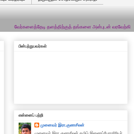
களைத்தேடி தளத்திற்குத் தங்களை அன்புடன் வரவேற்கிறேன்... இத்தளத
பின்பற்றுபவர்கள்
என்னைப் பற்றி
முனைவர் இரா.குணசீலன்
முனைவா் இரா.குணசீலன் தமிழ் இணைப்பேராசிரியர்