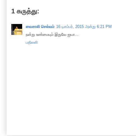
1 கருத்து:
வைசாலி செல்வம்
16 டிசம்பர், 2015 அன்று 6:21 PM
நன்று உண்மையும் இதுவே ஐயா...
பதிலளி