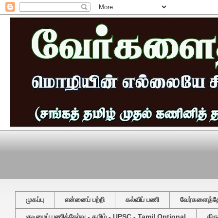
முகப்பு
என்னைப் பற்றி
கல்விப் பணி
வேர்களைத்தேட
குடிமைப் பணித்தேர்வு - தமிழ் - UPSC - Tamil Optional
திர