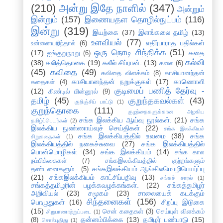
(210)
அன்று இதே நாளில்
(347)
அன்றும்
இன்றும்
(157)
இணையதள தொழில்நுட்பம்
(116)
இன்று
(319)
இயற்கை
(37)
இளங்கலை தமிழ்
(13)
உளவியல்
(77)
எதிர்பாராத பதில்கள்
உன்னையறிந்தால்
(6)
ஒரு நொடி சிந்திக்க
(51)
(17)
கதை
ஐங்குறுநூறு
(6)
கல்வி
(38)
கலித்தொகை
(19)
கலீல் சிப்ரான்.
(13)
கலை
(6)
(45)
கவிதை
(49)
கவிதை விளக்கம்
(8)
காசியானந்தன்
காசியானந்தன் நறுக்குகள்
(17)
காணொளி
கதைகள்
(4)
குடிமைப் பணித் தேர்வு -
(12)
கிண்டில் மின்னூல்
(9)
தமிழ்
(45)
குறுந்தகவல்கள்
(43)
குறிஞ்சிப் பாட்டு
(1)
குறுந்தொகை
(111)
குழந்தைகளுக்கான அழகிய
சங்க இலக்கிய ஆய்வு நூல்கள்.
(21)
சங்க
தமிழ்ப்பெயர்கள்
(2)
இலக்கிய நுண்ணாய்வுச் செய்திகள்
(22)
சங்க இலக்கியச்
சங்க இலக்கியத்தில் உவமை
(38)
சங்க
சிறுகதைகள்
(1)
இலக்கியத்தில் நகைச்சுவை
(27)
சங்க இலக்கியத்தில்
பொன்மொழிகள்
(34)
சங்க இலக்கியம்
(14)
சங்க கால
நம்பிக்கைகள்
(7)
சங்கஇலக்கியத்தில் குற்றங்களும்
சங்கஇலக்கியம் ஆங்கிலமொழிபெயர்ப்பு
தண்டனைகளும்..
(5)
(21)
சங்கஇலக்கியம் காட்சிப்பதிவு
(13)
சங்கச் சாரல்
(1)
சங்கத்தமிழரின் பழக்கவழக்கங்கள்.
(22)
சங்கத்தமிழர்
அறிவியல்
(23)
சமூகம்
(23)
சாலையைக் கடக்கும்
சிந்தனைகள்
(156)
பொழுதுகள்
(16)
சிறப்பு இடுகை
(15)
சென் கதைகள்
(3)
செய்யுள் விளக்கம்
சிறுபாணாற்றுப்படை
(1)
தன்னம்பிக்கை
(13)
தமிழர் பண்பாடு
(15)
(8)
சொல்புதிது
(1)