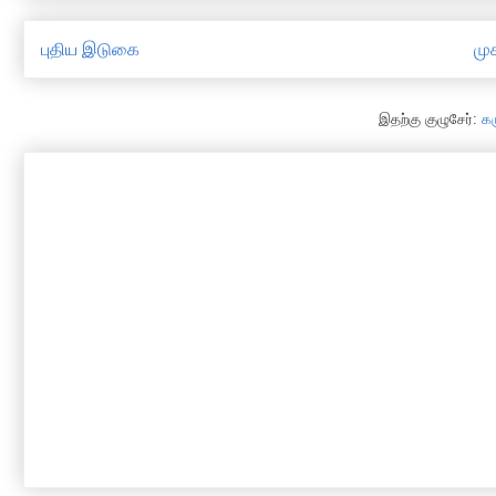
புதிய இடுகை
முக
இதற்கு குழுசேர்:
க