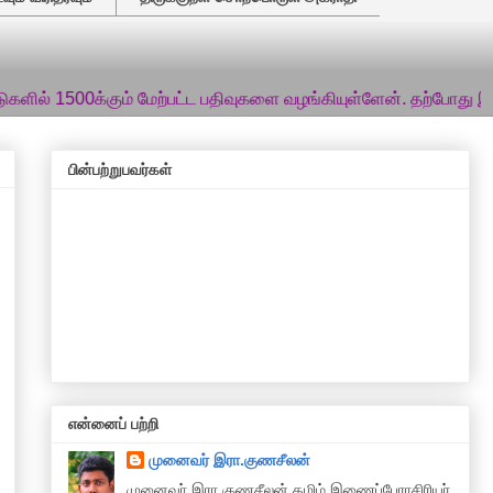
0க்கும் மேற்பட்ட பதிவுகளை வழங்கியுள்ளேன். தற்போது இந்தியக் கு
பின்பற்றுபவர்கள்
என்னைப் பற்றி
முனைவர் இரா.குணசீலன்
முனைவா் இரா.குணசீலன் தமிழ் இணைப்பேராசிரியர்