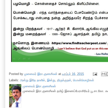
Posted by
முனைவர் இரா.குணசீலன்
at
டிசம்பர் 16, 2015
Labels:
அன்று இதே நாளில்
,
இன்று
,
திருக்குறள்
,
பொன்மொழிகள்
முனைவர் இரா.குணசீலன்
முனைவா் இரா.குணசீலன் தமிழ் இணைப்பேராசிரியர் பூ.சா.கோ. கல