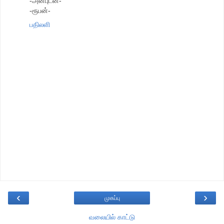
-அன்புடன்-
-ரூபன்-
பதிலளி
‹
›
முகப்பு
வலையில் காட்டு