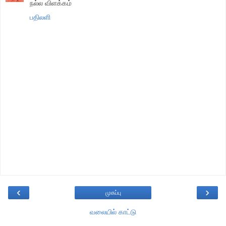
நல்ல விளக்கம்
பதிலளி
‹
›
முகப்பு
வலையில் காட்டு