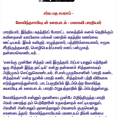
ச
ர்வ மத சமரசம் -
கோவிந்தசாமியுடன் உரையாடல் - ம
காகவி பாரதியார்
பாரதியார், இந்திய சுதந்திரப் போராட்ட காலத்தில் கனல் தெறிக்கும்
கவிதைகள் வாயிலாக மக்கள் மனதில் சுதந்திர உணர்வை
ஊட்டியவர். இவர் கவிஞர், எழுத்தாளர், பத்திரிக்கையாளர், சமூக
சீர்திருத்தவாதி, மொழிபெயர்ப்பாளர் எனப் பன்முகத்
தன்மைகொண்டவர். .
'எனக்கு முன்னே சித்தர் பலர் இருந்தார் அப்பா யானும் வந்தேன்
ஒரு சித்தன் இந்த நாட்டில்' என்று தன்னைச் சித்தனாகவும்
அறிமுகம் செய்துகொண்டவர். சி.எஸ்.முருகேசனின் ‘பாரதி கண்ட
சித்தர்கள்’ என்ற நூலில் பாரதி கண்ட சித்தர்கள் பற்றி விரிவாக
எடுத்துரைத்துள்ளார். பாடப்பகுதியில் இடம்பெற்ற கோவிந்த
சுவாமியுடன் உரையாடல், பாரதி-அறுபத்தாறில் இடம்பெற்றுள்ளது.
கோவிந்தசாமி என்னும் ஞானியை முன்பே அறிந்திருந்த பாரதி
அவர் மறைந்த தம் பெற்றோரின் உருவத்தைக் காட்டியதாலும்,
அவரின் அன்பாலும் ஞானத்தாலும் அவரைக் குருவென்று
சரணடைந்தார். கோவிந்தசாமியால் மரணபயம் நீங்கி வலிமை