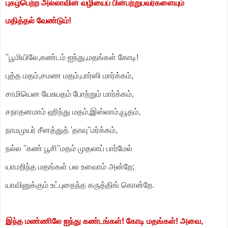
புகழ்பெற்ற அல்லாவின் வழியைப் பின்பற்றுபவர்களையும்
மதித்தல்
வேண்டும்!
''பூமியிலே,கண்டம் ஐந்து,மதங்கள் கோடி!
புத்த மதம்,சமண மதம்,பார்ஸி மார்க்கம்,
சாமியென யேசுபதம் போற்றும் மார்க்கம்,
சநாதனமாம் ஹிந்து மதம்,இஸ்லாம்,யூதம்,
நாமமுயர் சீனத்துத் 'தாவு''மர்க்கம்,
நல்ல ''கண் பூசி''மதம் முதலாப் பார்மேல்
யாமறிந்த மதங்கள் பல உளவாம் அன்றே;
யாவினுக்கும் உட்புதைந்த கருத்திங் கொன்றே.
இந்த மண்ணிலே ஐந்து கண்டங்கள்! கோடி மதங்கள்! அவை,