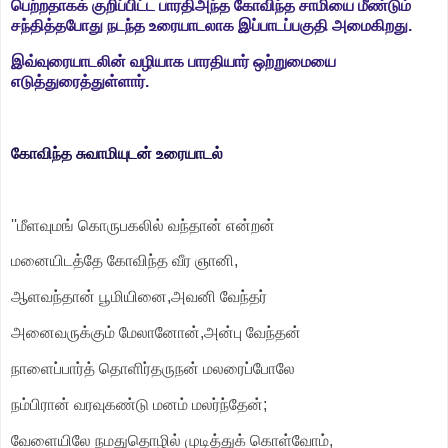
பெற்றதாகக் குறிப்பிட்ட பாரதிஅந்த கோவிந்த சாமியை மீண்டும்
சந்தித்தபோது நடந்த உரையாடலாக இப்பாடப்பகுதி அமைகிறது.
இவ்வுரையாடலின் வழியாக பாரதியார் ஒற்றுமையை
எடுத்துரைத்துள்ளார்.
கோவிந்த சுவாமியுடன் உரையாடல்
''மீளவுமங் கொருபகலில் வந்தான் என்றன்
மனையிடத்தே கோவிந்த வீர ஞானி,
ஆளவந்தான் பூமியினை,அவனி வேந்தர்
அனைவருக்கும் மேலானோன்,அன்பு வேந்தன்
நாளைப்பார்த் தொளிர்தருநன் மலரைப்போலே
நம்பிரான் வரவுகண்டு மனம் மலர்ந்தேன்;
வேளையிலே நமதுதொழில் முடித்துக் கொள்வோம்,