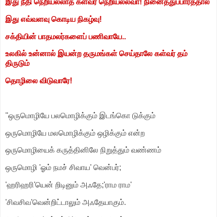
இது நீதி நெறியல்லாத கள்வர் நெறியல்லவா! நினைத்துப்பார்த்தால்
இது எவ்வளவு கொடிய நிகழ்வு!
சக்தியின் பாதமலர்களைப் பணிவாயே..
உலகில் உன்னால் இயன்ற தருமங்கள் செய்தாலே கள்வர் தம்
திருடும்
தொழிலை விடுவாரே!
''ஒருமொழியே பலமொழிக்கும் இடங்கொ டுக்கும்
ஒருமொழியே மலமொழிக்கும் ஒழிக்கும் என்ற
ஒருமொழியைக் கருத்தினிலே நிறுத்தும் வண்ணம்
ஒருமொழி 'ஓம் நமச் சிவாய' வென்பர்;
'ஹரிஹரி'யென் றிடினும் அஃதே;'ராம ராம'
'சிவசிவ'வென்றிட்டாலும் அஃதேயாகும்.