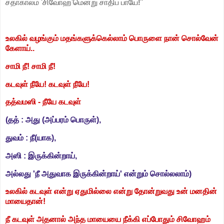
சதாகாலம் 'சிவோஹ'மென்று சாதிப் பாயே!''
உலகில் வழங்கும் மதங்களுக்கெல்லாம் பொருளை நான் சொல்வேன்
கேளாய்..
சாமி நீ! சாமி நீ!
கடவுள் நீயே! கடவுள் நீயே!
தத்வமஸி - நீயே கடவுள்
(தத் : அது (அப்பரம் பொருள்),
துவம் : நீ(யாக),
அஸி : இருக்கின்றாய்,
அல்லது 'நீ அதுவாக இருக்கின்றாய்' என்றும் சொல்லலாம்)
உலகில் கடவுள் என்று ஏதுமில்லை என்று தோன்றுவது உன் மனதின்
மாயைதான்!
நீ கடவுள் அதனால் அந்த மாயையை நீக்கி எப்போதும் சிவோஹம்