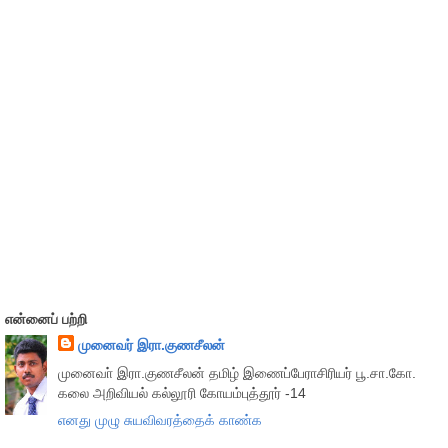
என்னைப் பற்றி
முனைவர் இரா.குணசீலன்
முனைவா் இரா.குணசீலன் தமிழ் இணைப்பேராசிரியர் பூ.சா.கோ.
கலை அறிவியல் கல்லூரி கோயம்புத்தூர் -14
எனது முழு சுயவிவரத்தைக் காண்க