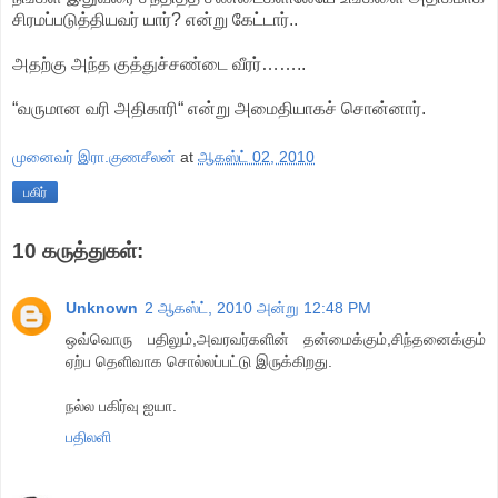
சிரமப்படுத்தியவர் யார்? என்று கேட்டார்..
அதற்கு அந்த குத்துச்சண்டை வீரர்……..
“வருமான வரி அதிகாரி“ என்று அமைதியாகச் சொன்னார்.
முனைவர் இரா.குணசீலன்
at
ஆகஸ்ட் 02, 2010
பகிர்
10 கருத்துகள்:
Unknown
2 ஆகஸ்ட், 2010 அன்று 12:48 PM
ஒவ்வொரு பதிலும்,அவரவர்களின் தன்மைக்கும்,சிந்தனைக்கும்
ஏற்ப தெளிவாக சொல்லப்பட்டு இருக்கிறது.
நல்ல பகிர்வு ஐயா.
பதிலளி