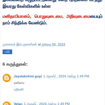
இவரது கேள்விகளில் உள்ள
மனிதாபிமானம்
,
பொதுவுடைமை
,
அறிவுடைமை
யையும்
நாம் சிந்திக்க வேண்டும்.
முனைவர் இரா.குணசீலன்
at
ஜூலை 06, 2024
பகிர்
6 கருத்துகள்:
Jayalakshmi gopi
1 ஆகஸ்ட், 2024 அன்று 1:49 PM
உண்மை
பதிலளி
Velan
1 ஆகஸ்ட், 2024 அன்று 1:49 PM