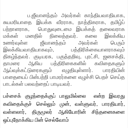
ப.ஜீவானந்தம் அவர்கள் காந்தியவாதியாக
,
சுயமரியாதை இயக்க வீரராக
,
நாத்திகராக
,
தமிழ்ப்
பற்றாளராக
,
பொதுவுடைமை இயக்கத் தலைவராக
மக்கள் மனதில் நிலைத்தவர். கலை இலக்கிய
உணர்வுள்ள ஜீவானந்தம் அவர்கள் பெரும்
இலக்கியவாதியாகவும்
,
பத்திரிக்கையாளராகவும்
திகழ்ந்தவர். குடியரசு
,
பகுத்தறிவு
,
புரட்சி
,
ஜனசக்தி
,
தாமரை ஆகிய பத்திரிகைகளில் கவிதைகளும்
ஆய்வுக்கட்டுரைகளும் எழுதியுள்ளார். பாரதியின்
பாதையைப் பின்பற்றி பாமரர்களை எழுச்சி பெறச் செய்த
பாடல்கள் பலவற்றைப் பாடியவர்.
பச்சைக் குழந்தைக்குப் பாலுமில்லை
என்ற இவரது
கவிதைக்குச் செல்லும் முன்
,
வள்ளுவர்
,
பாரதியார்
,
வள்ளலார்
,
திருமூலர் ஆகியோரின் சிந்தனைகளை
ஒப்புநோக்கிய பின் செல்வோம்