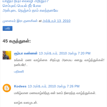
யானும் நீயும் எவ்வழி அறிதும்?
செம்புலப் பெயல் நீர் போல
அன்புடை நெஞ்சம் தாம் கலந்தனவே
முனைவர் இரா.குணசீலன்
at
அக்டோபர் 13, 2010
பகிர்
45 கருத்துகள்:
சூர்யா ௧ண்ணன்
13 அக்டோபர், 2010 அன்று 7:20 PM
உங்கள் மண வாழ்க்கை சிறப்புற அமைய எனது வாழ்த்துக்கள்!
நண்பரே!..
பதிலளி
Kodees
13 அக்டோபர், 2010 அன்று 7:26 PM
மகிழ்வான மணவாழ்விற்கு என் உளம் நிறைந்த வாழ்த்துக்கள்.
வாழ்க வளமுடன்.