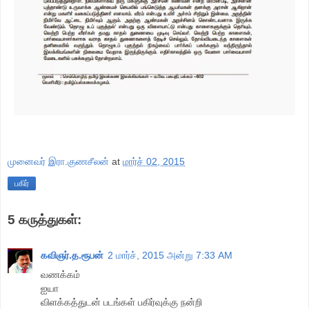
முனைவர் இரா.குணசீலன்
at
மார்ச் 02, 2015
பகிர்
5 கருத்துகள்:
கவிஞர்.த.ரூபன்
2 மார்ச், 2015 அன்று 7:33 AM
வணக்கம்
ஐயா
விளக்கத்துடன் படங்கள் பகிர்வுக்கு நன்றி