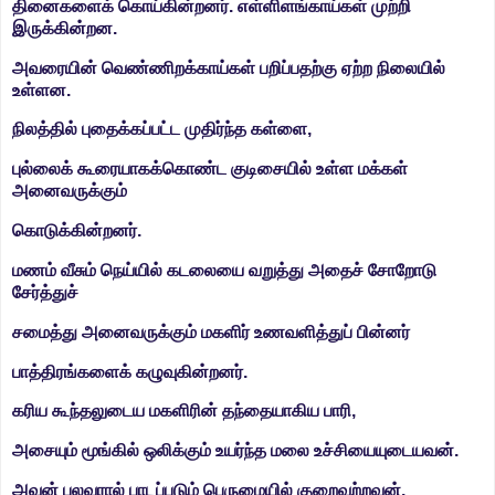
தினைகளைக் கொய்கின்றனர். எள்ளிளங்காய்கள் முற்றி
இருக்கின்றன.
அவரையின் வெண்ணிறக்காய்கள் பறிப்பதற்கு ஏற்ற நிலையில்
உள்ளன.
நிலத்தில் புதைக்கப்பட்ட முதிர்ந்த கள்ளை,
புல்லைக் கூரையாகக்கொண்ட குடிசையில் உள்ள மக்கள்
அனைவருக்கும்
கொடுக்கின்றனர்.
மணம் வீசும் நெய்யில் கடலையை வறுத்து அதைச் சோறோடு
சேர்த்துச்
சமைத்து
அனைவருக்கும் மகளிர் உணவளித்துப் பின்னர்
பாத்திரங்களைக்
கழுவுகின்றனர்.
கரிய கூந்தலுடைய மகளிரின் தந்தையாகிய பாரி,
அசையும் மூங்கில் ஒலிக்கும் உயர்ந்த மலை உச்சியையுடையவன்.
அவன் புலவரால் பாடப்படும் பெருமையில் குறைவற்றவன்.