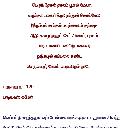
பெருந் தோள் தாலம் பூசல் மேவர,
வருந்தா யாணர்த்து; நந்துங் கொல்லோ:
இரும்பல் கூந்தல் மடந்தையர் தந்தை
ஆடு கழை நரலும் சேட் சிமைப், புலவர்
பாடி யானாப் பண்பிற் பகைவர்
ஓடுகழல் கம்பலை கண்ட
செருவெஞ் சேஎய் பெருவிறல் நாடே!
புறநானூறு - 120
பாடியவர்: கபிலர்
வெப்பம் நிறைந்ததாகவும் வேங்கை மரங்களுடையதுமான சிவந்த
மேட்டு
நிலத்தில் கார்காலத்து மழைக்குப் பிறகு மிகுந்த ஈரமான