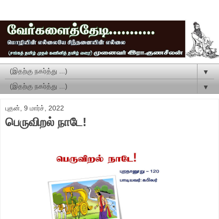
▼
▼
புதன், 9 மார்ச், 2022
பெருவிறல் நாடே!