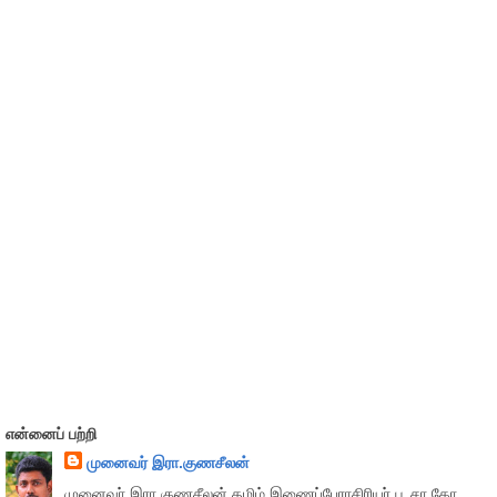
என்னைப் பற்றி
முனைவர் இரா.குணசீலன்
முனைவா் இரா.குணசீலன் தமிழ் இணைப்பேராசிரியர் பூ.சா.கோ.