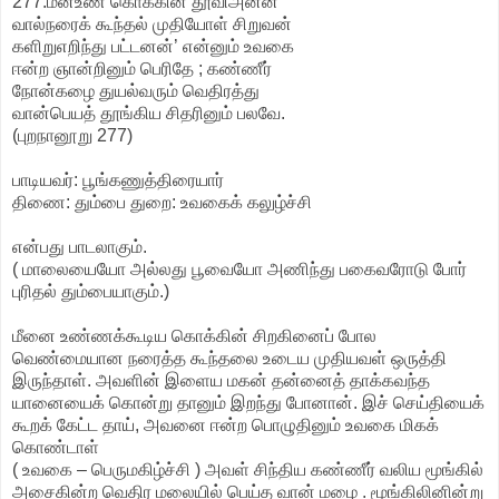
277.மீன்உண் கொக்கின் தூவிஅன்ன
வால்நரைக் கூந்தல் முதியோள் சிறுவன்
களிறுஎறிந்து பட்டனன்’ என்னும் உவகை
ஈன்ற ஞான்றினும் பெரிதே ; கண்ணீர்
நோன்கழை துயல்வரும் வெதிரத்து
வான்பெயத் தூங்கிய சிதரினும் பலவே.
(புறநானூறு 277)
பாடியவர்: பூங்கணுத்திரையார்
திணை: தும்பை துறை: உவகைக் கலுழ்ச்சி
என்பது பாடலாகும்.
( மாலையையோ அல்லது பூவையோ அணிந்து பகைவரோடு போர்
புரிதல் தும்பையாகும்.)
மீனை உண்ணக்கூடிய கொக்கின் சிறகினைப் போல
வெண்மையான நரைத்த கூந்தலை உடைய முதியவள் ஒருத்தி
இருந்தாள். அவளின் இளைய மகன் தன்னைத் தாக்கவந்த
யானையைக் கொன்று தானும் இறந்து போனான். இச் செய்தியைக்
கூறக் கேட்ட தாய், அவனை ஈன்ற பொழுதினும் உவகை மிகக்
கொண்டாள்
( உவகை – பெருமகிழ்ச்சி ) அவள் சிந்திய கண்ணீர் வலிய மூங்கில்
அசைகின்ற வெதிர மலையில் பெய்த வான் மழை . மூங்கிலினின்று