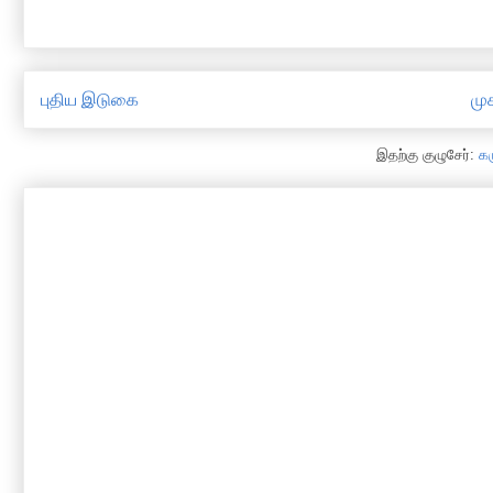
புதிய இடுகை
முக
இதற்கு குழுசேர்:
க