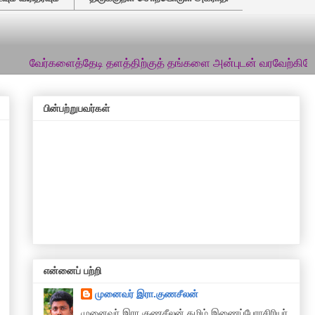
களைத்தேடி தளத்திற்குத் தங்களை அன்புடன் வரவேற்கிறேன்... இத்தளத
பின்பற்றுபவர்கள்
என்னைப் பற்றி
முனைவர் இரா.குணசீலன்
முனைவா் இரா.குணசீலன் தமிழ் இணைப்பேராசிரியர்