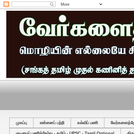
முகப்பு
என்னைப் பற்றி
கல்விப் பணி
வேர்களைத்தேட
குடிமைப் பணித்தேர்வு - தமிழ் - UPSC - Tamil Optional
திர