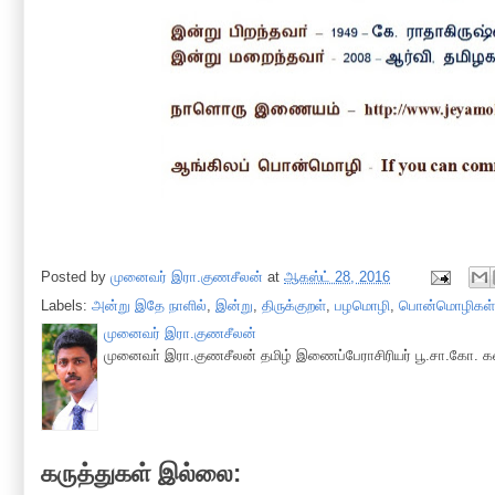
Posted by
முனைவர் இரா.குணசீலன்
at
ஆகஸ்ட் 28, 2016
Labels:
அன்று இதே நாளில்
,
இன்று
,
திருக்குறள்
,
பழமொழி
,
பொன்மொழிகள்
முனைவர் இரா.குணசீலன்
முனைவா் இரா.குணசீலன் தமிழ் இணைப்பேராசிரியர் பூ.சா.கோ. கல
கருத்துகள் இல்லை: