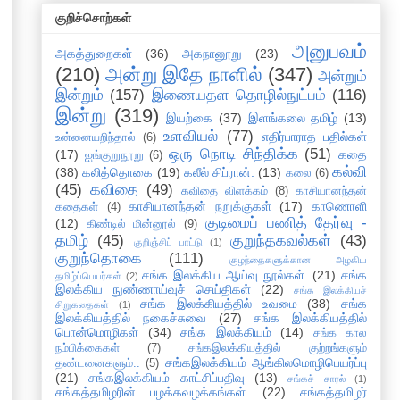
குறிச்சொற்கள்
அனுபவம்
அகத்துறைகள்
(36)
அகநானூறு
(23)
(210)
அன்று இதே நாளில்
(347)
அன்றும்
இன்றும்
(157)
இணையதள தொழில்நுட்பம்
(116)
இன்று
(319)
இயற்கை
(37)
இளங்கலை தமிழ்
(13)
உளவியல்
(77)
எதிர்பாராத பதில்கள்
உன்னையறிந்தால்
(6)
ஒரு நொடி சிந்திக்க
(51)
(17)
கதை
ஐங்குறுநூறு
(6)
கல்வி
(38)
கலித்தொகை
(19)
கலீல் சிப்ரான்.
(13)
கலை
(6)
(45)
கவிதை
(49)
கவிதை விளக்கம்
(8)
காசியானந்தன்
காசியானந்தன் நறுக்குகள்
(17)
காணொளி
கதைகள்
(4)
குடிமைப் பணித் தேர்வு -
(12)
கிண்டில் மின்னூல்
(9)
தமிழ்
(45)
குறுந்தகவல்கள்
(43)
குறிஞ்சிப் பாட்டு
(1)
குறுந்தொகை
(111)
குழந்தைகளுக்கான அழகிய
சங்க இலக்கிய ஆய்வு நூல்கள்.
(21)
சங்க
தமிழ்ப்பெயர்கள்
(2)
இலக்கிய நுண்ணாய்வுச் செய்திகள்
(22)
சங்க இலக்கியச்
சங்க இலக்கியத்தில் உவமை
(38)
சங்க
சிறுகதைகள்
(1)
இலக்கியத்தில் நகைச்சுவை
(27)
சங்க இலக்கியத்தில்
பொன்மொழிகள்
(34)
சங்க இலக்கியம்
(14)
சங்க கால
நம்பிக்கைகள்
(7)
சங்கஇலக்கியத்தில் குற்றங்களும்
சங்கஇலக்கியம் ஆங்கிலமொழிபெயர்ப்பு
தண்டனைகளும்..
(5)
(21)
சங்கஇலக்கியம் காட்சிப்பதிவு
(13)
சங்கச் சாரல்
(1)
சங்கத்தமிழரின் பழக்கவழக்கங்கள்.
(22)
சங்கத்தமிழர்