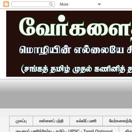
முகப்பு
என்னைப் பற்றி
கல்விப் பணி
வேர்களைத்தேட
குடிமைப் பணித்தேர்வு - தமிழ் - UPSC - Tamil Optional
திர