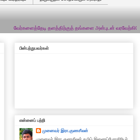
்களைத்தேடி தளத்திற்குத் தங்களை அன்புடன் வரவேற்கிறேன்... இத்தள
பின்பற்றுபவர்கள்
என்னைப் பற்றி
முனைவர் இரா.குணசீலன்
முனைவா் இரா.குணசீலன் தமிழ் இணைப்பேராசிரியர்