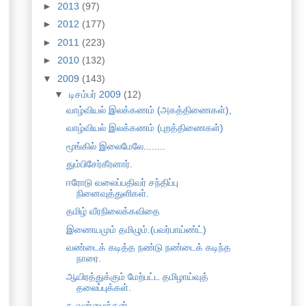
►
2013
(97)
►
2012
(177)
►
2011
(223)
►
2010
(132)
▼
2009
(143)
▼
டிசம்பர் 2009
(12)
வாழ்வியல் இலக்கணம் (அகத்திணைகள்),
வாழ்வியல் இலக்கணம் (புறத்திணைகள்)
மூங்கில் இலைமேலே........
தும்பிசேர்கீரனார்.
ஈரோடு வலைப்பதிவர் சந்திப்பு
நினைவுத்துளிகள்.
தமிழ் வீரநிலைக்கவிதை
இணையமும் தமிழும்.(பவர்பாய்ண்ட்)
வண்டைக் கடித்த நண்டு நண்டைக் கடிந்த
நாரை.
ஆயிரத்துக்கும் மேற்பட்ட தமிழாய்வுத்
தலைப்புக்கள்.
கூவன்மைந்தன்