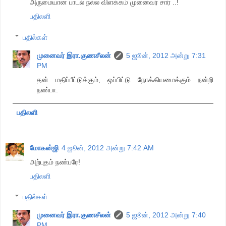
அருமையான பாடல் நல்ல விளக்கம் முனைவர் சார் ..!
பதிலளி
பதில்கள்
முனைவர் இரா.குணசீலன்
5 ஜூன், 2012 அன்று 7:31
PM
தன் மதிப்பீட்டுக்கும், ஒப்பிட்டு நோக்கியமைக்கும் நன்றி
நண்பா.
பதிலளி
மோகன்ஜி
4 ஜூன், 2012 அன்று 7:42 AM
அற்புதம் நண்பரே!
பதிலளி
பதில்கள்
முனைவர் இரா.குணசீலன்
5 ஜூன், 2012 அன்று 7:40
PM