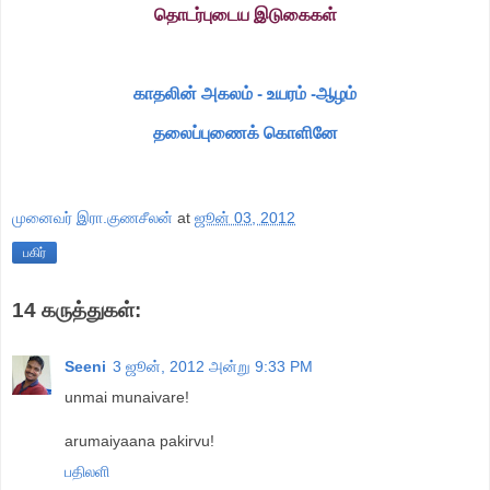
தொடர்புடைய இடுகைகள்
காதலின் அகலம் - உயரம் -ஆழம்
தலைப்புணைக் கொளினே
முனைவர் இரா.குணசீலன்
at
ஜூன் 03, 2012
பகிர்
14 கருத்துகள்:
Seeni
3 ஜூன், 2012 அன்று 9:33 PM
unmai munaivare!
arumaiyaana pakirvu!
பதிலளி