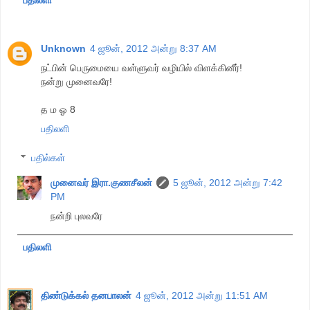
பதிலளி
Unknown
4 ஜூன், 2012 அன்று 8:37 AM
நட்பின் பெருமையை வள்ளுவர் வழியில் விளக்கினீர்!
நன்று முனைவரே!
த ம ஓ 8
பதிலளி
பதில்கள்
முனைவர் இரா.குணசீலன்
5 ஜூன், 2012 அன்று 7:42
PM
நன்றி புலவரே
பதிலளி
திண்டுக்கல் தனபாலன்
4 ஜூன், 2012 அன்று 11:51 AM