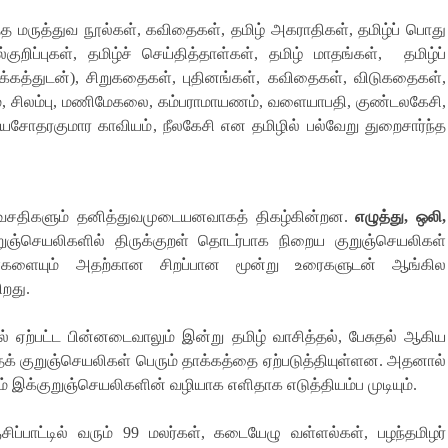
்த மருத்துவ நூல்கள்
,
கவிதைகள்
,
தமிழ் அகராதிகள்
,
தமிழ்ப் பொது
குறிப்புகள்
,
தமிழ்ச் செய்தித்தாள்கள்
,
தமிழ் மாதங்கள்
,
தமிழ்ப்
்கத்துடன்
),
சிறுகதைகள்
,
புதினங்கள்
,
கவிதைகள்
,
விடுகதைகள்
,
்
,
சிலம்பு
,
மணிமேகலை
,
கம்பராமாயணம்
,
வளையாபதி
,
குண்டலகேசி
,
,
யசோதரகுமார காவியம்
,
நீலகேசி என தமிழில் பல்வேறு துறைசார்ந்த
 வசதிகளும் தனித்துவமுடையனவாகத் திகழ்கின்றன
.
எழுத்து
,
ஒலி
,
றுஞ்செயலிகளில் திருக்குறள் தொடர்பாக நிறைய குறுஞ்செயலிகள்
ள்களையும் அதற்கான சிறப்பான மூன்று உரைகளுடன் ஆங்கில
ிறது
.
ல் ஏற்பட்ட பின்னடைவாலும் இன்று தமிழ் வாசித்தல்
,
பேசுதல் ஆகிய
் குறுஞ்செயலிகள் பெரும் தாக்கத்தை ஏற்படுத்தியுள்ளன
.
அதனால்
ம் இக்குறுஞ்செயலிகளின் வழியாக எளிதாக எடுத்தியம்ப முடியும்
.
்சிப்பாட்டில் வரும்
99
மலர்கள்
,
கடையேழு வள்ளல்கள்
,
பழந்தமிழர்