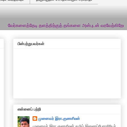
ைத்தேடி தளத்திற்குத் தங்களை அன்புடன் வரவேற்கிறேன்... இத்தளத்த
பின்பற்றுபவர்கள்
என்னைப் பற்றி
முனைவர் இரா.குணசீலன்
முனைவா் இரா.குணசீலன் தமிழ் இணைப்பேராசிரியர்