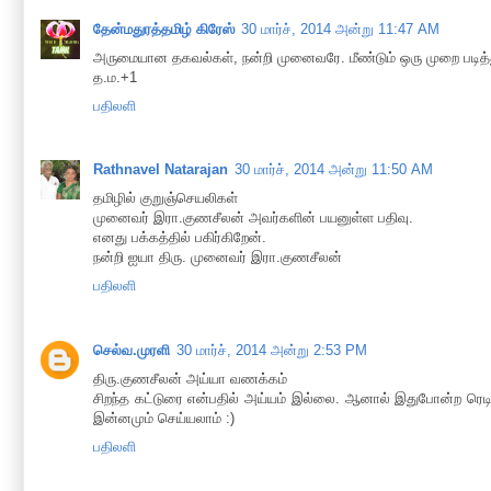
தேன்மதுரத்தமிழ் கிரேஸ்
30 மார்ச், 2014 அன்று 11:47 AM
அருமையான தகவல்கள், நன்றி முனைவரே. மீண்டும் ஒரு முறை படித்து
த.ம.+1
பதிலளி
Rathnavel Natarajan
30 மார்ச், 2014 அன்று 11:50 AM
தமிழில் குறுஞ்செயலிகள்
முனைவர் இரா.குணசீலன் அவர்களின் பயனுள்ள பதிவு.
எனது பக்கத்தில் பகிர்கிறேன்.
நன்றி ஐயா திரு. முனைவர் இரா.குணசீலன்
பதிலளி
செல்வ.முரளி
30 மார்ச், 2014 அன்று 2:53 PM
திரு.குணசீலன் அய்யா வணக்கம்
சிறந்த கட்டுரை என்பதில் அய்யம் இல்லை. ஆனால் இதுபோன்ற ரெ
இன்னமும் செய்யலாம் :)
பதிலளி