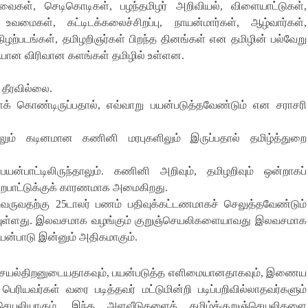
றவைகள்
,
செடிகொடிகள்
,
பழந்தமிழர் அறிவியல்
,
விளையாட்டுகள்
,
ம் உவமைகள்
,
கட்டிடக்கலைச்சிறப்பு
,
நாயன்மார்கள்
,
ஆழ்வார்கள்
,
நிழற்படங்கள்
,
தமிழறிஞர்கள் பிறந்த தினங்கள் என தமிழின் பல்வேறு
வையான விரிவான களங்கள் தமிழில் உள்ளன
.
 தீரவில்லை
.
ைக் கொண்டிருப்பதால்
,
எவ்வாறு பயன்படுத்தவேண்டும் என சராசரி
லும் கடினமான கணினி மரபுகளிலும் இருப்பதால் தமிழ்த்துறை
பாட்டிலிருந்தாலும்
.
கணினி அறிவும்
,
தமிழறிவும் ஒன்றாகப்
றைபாட்டுக்குக் காரணமாக அமைகிறது
.
வருவதற்கு
25
டாலர் பணம் பதிவுக்கட்டணமாகச் செலுத்தவேண்டும்
ுள்ளது
.
இலவசமாக வழங்கும் குறுஞ்செயலிகளையாவது இலவசமாக
யன்பாடு இன்னும் அதிகமாகும்
.
ெயல்திறனுடையதாகவும்
,
பயன்படுத்த எளிமையானதாகவும்
,
இணைய
ெரியவர்கள் வரை படித்தவர் மட்டுமின்றி படிப்பறிவில்லாதவர்களும்
ெயலியாகும்
.
இந்த அளவீடுகளைத் தமிழ்க்குறுஞ்செயலிகளை