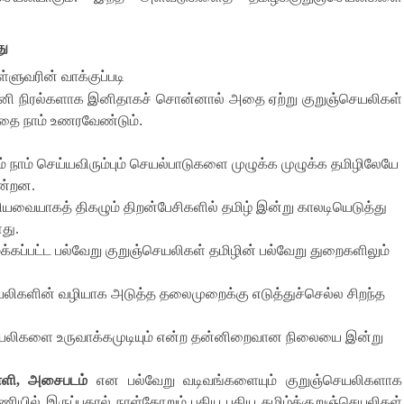
து
்ளுவரின் வாக்குப்படி
கணினி நிரல்களாக இனிதாகச் சொன்னால் அதை ஏற்று குறுஞ்செயலிகள்
்பதை நாம் உணரவேண்டும்
.
் நாம் செய்யவிரும்பும் செயல்பாடுகளை முழுக்க முழுக்க தமிழிலேயே
ின்றன
.
ியவையாகத் திகழும் திறன்பேசிகளில் தமிழ் இன்று காலடியெடுத்து
ளது
.
்கப்பட்ட பல்வேறு குறுஞ்செயலிகள் தமிழின் பல்வேறு துறைகளிலும்
ெயலிகளின் வழியாக அடுத்த தலைமுறைக்கு எடுத்துச்செல்ல சிறந்த
செயலிகளை உருவாக்கமுடியும் என்ற தன்னிறைவான நிலையை இன்று
ளி
,
அசைபடம்
என பல்வேறு வடிவங்களையும் குறுஞ்செயலிகளாக
னணியில் இருப்பதால் நாள்தோறும் புதிய புதிய தமிழ்க்குறுஞ்செயலிகள்