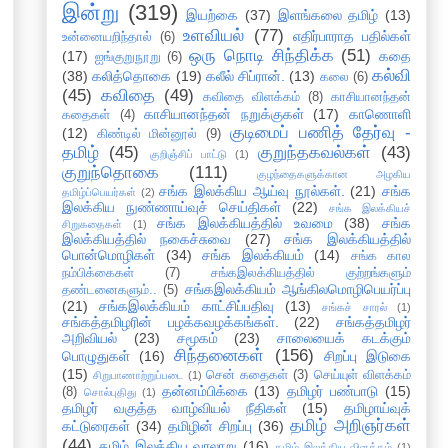
இன்று
(319)
இயற்கை
(37)
இளங்கலை தமிழ்
(13)
உளவியல்
(77)
எதிர்பாராத பதில்கள்
உன்னையறிந்தால்
(6)
ஒரு நொடி சிந்திக்க
(51)
(17)
கதை
ஐங்குறுநூறு
(6)
கல்வி
(38)
கலித்தொகை
(19)
கலீல் சிப்ரான்.
(13)
கலை
(6)
(45)
கவிதை
(49)
கவிதை விளக்கம்
(8)
காசியானந்தன்
காசியானந்தன் நறுக்குகள்
(17)
காணொளி
கதைகள்
(4)
குடிமைப் பணித் தேர்வு -
(12)
கிண்டில் மின்னூல்
(9)
தமிழ்
(45)
குறுந்தகவல்கள்
(43)
குறிஞ்சிப் பாட்டு
(1)
குறுந்தொகை
(111)
குழந்தைகளுக்கான அழகிய
சங்க இலக்கிய ஆய்வு நூல்கள்.
(21)
சங்க
தமிழ்ப்பெயர்கள்
(2)
இலக்கிய நுண்ணாய்வுச் செய்திகள்
(22)
சங்க இலக்கியச்
சங்க இலக்கியத்தில் உவமை
(38)
சங்க
சிறுகதைகள்
(1)
இலக்கியத்தில் நகைச்சுவை
(27)
சங்க இலக்கியத்தில்
பொன்மொழிகள்
(34)
சங்க இலக்கியம்
(14)
சங்க கால
நம்பிக்கைகள்
(7)
சங்கஇலக்கியத்தில் குற்றங்களும்
சங்கஇலக்கியம் ஆங்கிலமொழிபெயர்ப்பு
தண்டனைகளும்..
(5)
(21)
சங்கஇலக்கியம் காட்சிப்பதிவு
(13)
சங்கச் சாரல்
(1)
சங்கத்தமிழரின் பழக்கவழக்கங்கள்.
(22)
சங்கத்தமிழர்
அறிவியல்
(23)
சமூகம்
(23)
சாலையைக் கடக்கும்
சிந்தனைகள்
(156)
பொழுதுகள்
(16)
சிறப்பு இடுகை
(15)
சென் கதைகள்
(3)
செய்யுள் விளக்கம்
சிறுபாணாற்றுப்படை
(1)
தன்னம்பிக்கை
(13)
தமிழர் பண்பாடு
(15)
(8)
சொல்புதிது
(1)
தமிழர் வகுத்த வாழ்வியல் நீதிகள்
(15)
தமிழாய்வுக்
தமிழ் அறிஞர்கள்
கட்டுரைகள்
(34)
தமிழின் சிறப்பு
(36)
(44)
தமிழ் இலக்கிய வரலாறு
(16)
தமிழ் இலக்கிய விளக்கம்
(1)