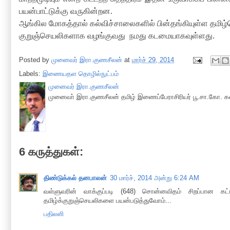
பயன்பாட்டுக்கு வருகின்றன
.
ஆங்கில மோகத்தால் கல்விச்சாலைகளில் பின்தங்கியுள்ள தமி
குறுஞ்செயலிகளாக வழங்குவது நமது கடமையாகவுள்ளது
.
Posted by
முனைவர் இரா.குணசீலன்
at
மார்ச் 29, 2014
Labels:
இணையதள தொழில்நுட்பம்
முனைவர் இரா.குணசீலன்
முனைவா் இரா.குணசீலன் தமிழ் இணைப்பேராசிரியர் பூ.சா.கோ. கல
6 கருத்துகள்:
திண்டுக்கல் தனபாலன்
30 மார்ச், 2014 அன்று 6:24 AM
வள்ளுவரின் வாக்குப்படி (648) சொன்னவிதம் சிறப்பான கட
தமிழ்க்குறுஞ்செயலிகளை பயன்படுத்துவோம்...
பதிலளி