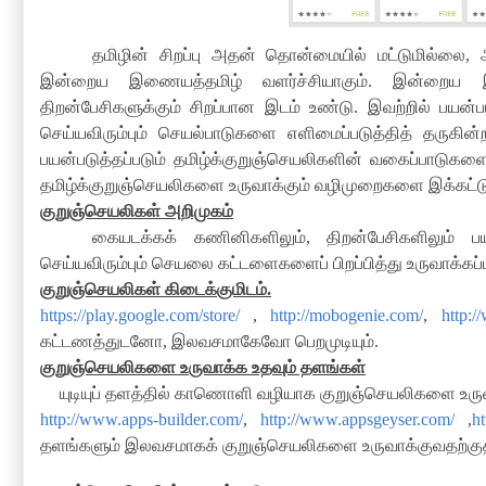
தமிழின் சிறப்பு அதன் தொன்மையில் மட்டுமில்லை
,
இன்றைய இணையத்தமிழ் வளர்ச்சியாகும்
.
இன்றைய இ
திறன்பேசிகளுக்கும் சிறப்பான இடம் உண்டு
.
இவற்றில் பயன்ப
செய்யவிரும்பும் செயல்பாடுகளை எளிமைப்படுத்தித் தருகின
பயன்படுத்தப்படும் தமிழ்க்குறுஞ்செயலிகளின் வகைப்பாடுகளை
தமிழ்க்குறுஞ்செயலிகளை உருவாக்கும் வழிமுறைகளை இக்கட்
குறுஞ்செயலிகள் அறிமுகம்
கையடக்கக் கணினிகளிலும்
,
திறன்பேசிகளிலும் ப
செய்யவிரும்பும் செயலை கட்டளைகளைப் பிறப்பித்து உருவாக்கப்
குறுஞ்செயலிகள் கிடைக்குமிடம்
.
https://play.google.com/store/
,
http://mobogenie.com/
,
http:/
கட்டணத்துடனோ
,
இலவசமாகேவோ பெறமுடியும்
.
குறுஞ்செயலிகளை உருவாக்க உதவும் தளங்கள்
யுடியுப் தளத்தில் காணொளி வழியாக குறுஞ்செயலிகளை உரு
http://www.apps-builder.com/
,
http://www.appsgeyser.com/
,
h
தளங்களும் இலவசமாகக் குறுஞ்செயலிகளை உருவாக்குவதற்கு