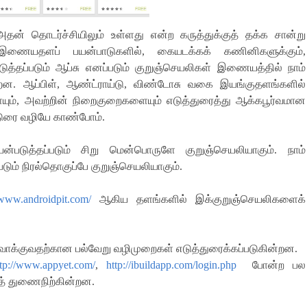
அதன் தொடர்ச்சியிலும் உள்ளது என்ற கருத்துக்குத் தக்க சான்று
ணையதளப் பயன்பாடுகளில்
,
கையடக்கக் கணினிகளுக்கும்
,
டுத்தப்படும் ஆப்சு எனப்படும் குறுஞ்செயலிகள் இணையத்தில் நாம்
்றன
.
ஆப்பிள்
,
ஆண்ட்ராய்டு
,
விண்டோசு வகை இயங்குதளங்களில்
யும்
,
அவற்றின் நிறைகுறைகளையும் எடுத்துரைத்து ஆக்கபூர்வமான
டுரை வழியே காண்போம்
.
யன்படுத்தப்படும் சிறு மென்பொருளே குறுஞ்செயலியாகும்
.
நாம்
படும் நிரல்தொகுப்பே குறுஞ்செயலியாகும்
.
/www.androidpit.com/
ஆகிய தளங்களில் இக்குறுஞ்செயலிகளைக்
வாக்குவதற்கான பல்வேறு வழிமுறைகள் எடுத்துரைக்கப்படுகின்றன
.
ttp://www.appyet.com/
,
http://ibuildapp.com/login.php
போன்ற பல
த் துணைநிற்கின்றன
.