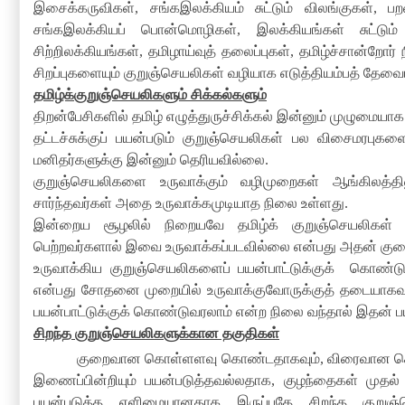
இசைக்கருவிகள்
,
சங்கஇலக்கியம் சுட்டும் விலங்குகள்
,
ப
சங்கஇலக்கியப் பொன்மொழிகள்
,
இலக்கியங்கள் சுட்டு
சிற்றிலக்கியங்கள்
,
தமிழாய்வுத் தலைப்புகள்
,
தமிழ்ச்சான்றோர் 
சிறப்புகளையும் குறுஞ்செயலிகள் வழியாக எடுத்தியம்பத் தே
தமிழ்க்குறுஞ்செயலிகளும் சிக்கல்களும்
திறன்பேசிகளில் தமிழ் எழுத்துருச்சிக்கல் இன்னும் முழுமையாக
தட்டச்சுக்குப் பயன்படும் குறுஞ்செயலிகள் பல விசைமரபுகள
மனிதர்களுக்கு இன்னும் தெரியவில்லை
.
குறுஞ்செயலிகளை உருவாக்கும் வழிமுறைகள் ஆங்கிலத்தி
சார்ந்தவர்கள் அதை உருவாக்கமுடியாத நிலை உள்ளது
.
இன்றைய சூழலில் நிறையவே தமிழ்க் குறுஞ்செயலிகள் பயன்
பெற்றவர்களால் இவை உருவாக்கப்படவில்லை என்பது அதன் கு
உருவாக்கிய குறுஞ்செயலிகளைப் பயன்பாட்டுக்குக்
கொண்டு
என்பது சோதனை முறையில் உருவாக்குவோருக்குத் தடையாகவ
பயன்பாட்டுக்குக் கொண்டுவரலாம் என்ற நிலை வந்தால் இதன் ப
சிறந்த குறுஞ்செயலிகளுக்கான தகுதிகள்
குறைவான கொள்ளளவு கொண்டதாகவும்
,
விரைவான ச
இணைப்பின்றியும் பயன்படுத்தவல்லதாக
,
குழந்தைகள் முதல் ப
பயன்படுத்த எளிமையானதாக இருப்பதே சிறந்த குறுஞ்ச