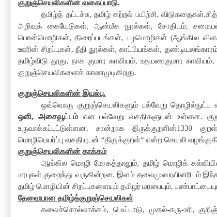
குறுஞ்செயலிகளின் வகைப்பாடு
.
தமிழ்த் தட்டச்சு
,
தமிழ் கற்றல் பயிற்சி
,
விடுகதைகள்
,
சித
அறிவுக் கையேடுகள்
,
ஆன்மீக நூல்கள்
,
சோதிடம்
,
சமையல்
பொன்மொழிகள்
,
திரைப்படங்கள்
,
பழமொழிகள்
(
ஆங்கில விளக
ஊரின் சிறப்புகள்
,
நீதி நூல்கள்
,
காப்பியங்கள்
,
தண்டியலங்காரம
தமிழ்விடு தூது
,
நாக குமார காவியம்
,
உதயணகுமார காவியம்
குறுஞ்செயலிகளைக் காணமுடிகிறது
.
குறுஞ்செயலிகளின் இயல்பு
.
ஒவ்வொரு குறுஞ்செயலிகளும் பல்வேறு தொழில்நுட்ப
ஒளி
,
அசைவூட்டம்
என பல்வேறு வசதிகளுடன் உள்ளன
.
கு
உருவாக்கப்பட்டுள்ளன
.
சான்றாக திருக்குறளின்
1330
குற
மொழிபெயர்ப்பு வசதியுடன்
“
திருக்குறள்
“
என்ற செயலி வழங்குக
குறுஞ்செயலிகளின் தாக்கம்
ஆங்கில மொழி மோகத்தாலும்
,
தமிழ் மொழிக் கல்வியி
மரபுகள் குறைந்து வருகின்றன
.
இளம் தலைமுறையினரிடம் இந்தக
தமிழ் மொழியின் சிறப்புகளையும் தமிழர் மரபையும்
,
பண்பாட்டையு
தேவையான தமிழ்க்குறுஞ்செயலிகள்
கலைச்சொல்லாக்கம்
,
மெய்பாடு
,
முதல்
-
கரு
-
உரி
,
குறிஞ