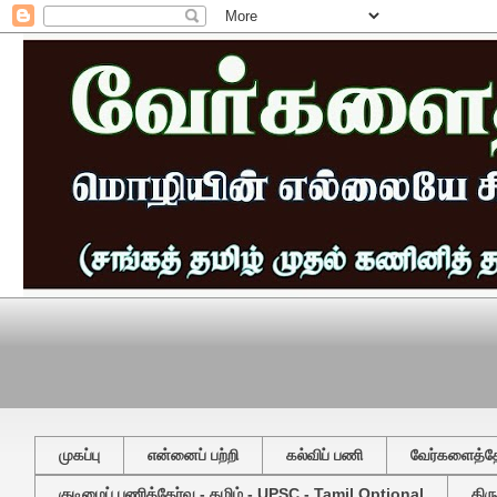
முகப்பு
என்னைப் பற்றி
கல்விப் பணி
வேர்களைத்தேட
குடிமைப் பணித்தேர்வு - தமிழ் - UPSC - Tamil Optional
திர