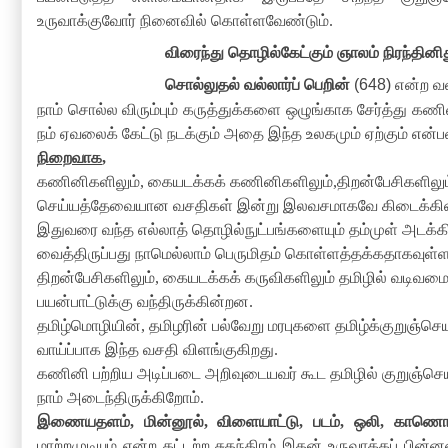
உருவாக்குவோர் நினைவில் கொள்ளவேண்டும்
.
விரைந்து தொழில்கேட்கும் ஞாலம் நிரந்தினி
சொல்லுதல் வல்லார்ப் பெறின்
(648)
என்ற வள
நாம் சொல்ல விரும்பும் கருத்துக்களை ஒழுங்காக சேர்த்து 
நம் ஏவலைக் கேட்டு நடக்கும் அதை இந்த உலகமும் ஏற்கும் என
நிறைவாக
,
கணினிகளிலும்
,
கையடக்கக் கணினிகளிலும்
,
திறன்பேசிகளிலும
செய்யத்தேவையான வசதிகள் இன்று இலவசமாகவே கிடைக்க
இதுவரை வந்த எல்லாத் தொழில்நுட்பங்களையும் தம்முள் அடக்க
வைத்திருப்பது நாமெல்லாம் பெருமிதம் கொள்ளத்தக்கதாகவுள்
திறன்பேசிகளிலும்
,
கையடக்கக் கருவிகளிலும் தமிழில் வடிவமைக
பயன்பாட்டுக்கு வந்திருக்கின்றன
.
தமிழ்மொழியின்
,
தமிழரின் பல்வேறு மரபுகளை தமிழ்க்குறுஞ்ச
வாய்ப்பாக இந்த வசதி விளங்குகிறது
.
கணினி பற்றிய அடிப்படை அறிவுடையவர் கூட தமிழில் குறுஞ்
நாம் அடைந்திருக்கிறோம்
.
இணையதளம்
,
மின்னூல்
,
விளையாட்டு
,
படம்
,
ஒலி
,
காணொ
மாற்றமுடியும் என்ற கட்டற்ற சுதந்திரம் இதன் உருவாக்கப் பின்