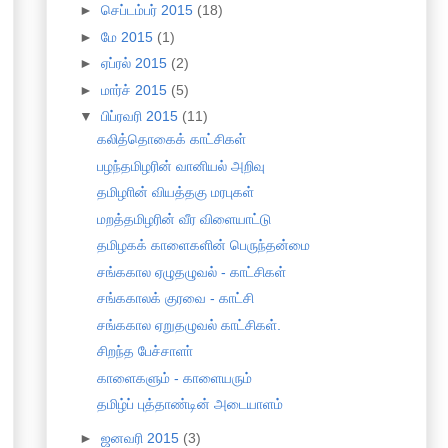
►
செப்டம்பர் 2015
(18)
►
மே 2015
(1)
►
ஏப்ரல் 2015
(2)
►
மார்ச் 2015
(5)
▼
பிப்ரவரி 2015
(11)
கலித்தொகைக் காட்சிகள்
பழந்தமிழரின் வானியல் அறிவு
தமிழாின் வியத்தகு மரபுகள்
மறத்தமிழரின் வீர விளையாட்டு
தமிழகக் காளைகளின் பெருந்தன்மை
சங்ககால ஏழுதழுவல் - காட்சிகள்
சங்ககாலக் குரவை - காட்சி
சங்ககால ஏறுதழுவல் காட்சிகள்.
சிறந்த பேச்சாளா்
காளைகளும் - காளையரும்
தமிழ்ப் புத்தாண்டின் அடையாளம்
►
ஜனவரி 2015
(3)