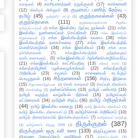
காசியானந்தன் நறுக்குகள்
(17)
காணொளி
கதைகள்
(4)
குடிமைப் பணித் தேர்வு -
(12)
கிண்டில் மின்னூல்
(9)
தமிழ்
(45)
குறுந்தகவல்கள்
(43)
குறிஞ்சிப் பாட்டு
(1)
குறுந்தொகை
(111)
குழந்தைகளுக்கான அழகிய
சங்க இலக்கிய ஆய்வு நூல்கள்.
(21)
சங்க
தமிழ்ப்பெயர்கள்
(2)
இலக்கிய நுண்ணாய்வுச் செய்திகள்
(22)
சங்க இலக்கியச்
சங்க இலக்கியத்தில் உவமை
(38)
சங்க
சிறுகதைகள்
(1)
இலக்கியத்தில் நகைச்சுவை
(27)
சங்க இலக்கியத்தில்
பொன்மொழிகள்
(34)
சங்க இலக்கியம்
(14)
சங்க கால
நம்பிக்கைகள்
(7)
சங்கஇலக்கியத்தில் குற்றங்களும்
சங்கஇலக்கியம் ஆங்கிலமொழிபெயர்ப்பு
தண்டனைகளும்..
(5)
(21)
சங்கஇலக்கியம் காட்சிப்பதிவு
(13)
சங்கச் சாரல்
(1)
சங்கத்தமிழரின் பழக்கவழக்கங்கள்.
(22)
சங்கத்தமிழர்
அறிவியல்
(23)
சமூகம்
(23)
சாலையைக் கடக்கும்
சிந்தனைகள்
(156)
பொழுதுகள்
(16)
சிறப்பு இடுகை
(15)
சென் கதைகள்
(3)
செய்யுள் விளக்கம்
சிறுபாணாற்றுப்படை
(1)
தன்னம்பிக்கை
(13)
தமிழர் பண்பாடு
(15)
(8)
சொல்புதிது
(1)
தமிழர் வகுத்த வாழ்வியல் நீதிகள்
(15)
தமிழாய்வுக்
தமிழ் அறிஞர்கள்
கட்டுரைகள்
(34)
தமிழின் சிறப்பு
(36)
(44)
தமிழ் இலக்கிய வரலாறு
(16)
தமிழ் இலக்கிய விளக்கம்
(1)
தமிழ்ச்சொல் அறிவோம்
(10)
தமிழ் இலக்கிய விளையாட்டு
(3)
தமிழ்த் திரையிசையில் இலக்கியத்தாக்கம்
(7)
தமிழ்த்தாய் வாழ்த்து
திருக்குறள்
(387)
(1)
தமிழ்மணம் விருது 2009
(1)
திருக்குறள் ஒரு வரி உரை
(133)
திருப்புமுனை
(15)
திருமண அழைப்பிதழ் மாதிரிகள்
(17)
திரைப்படங்கள்
(1)