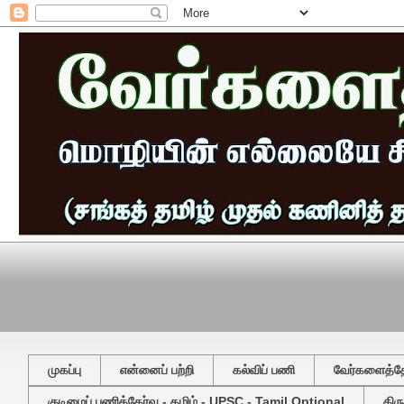
முகப்பு
என்னைப் பற்றி
கல்விப் பணி
வேர்களைத்தேட
குடிமைப் பணித்தேர்வு - தமிழ் - UPSC - Tamil Optional
திர