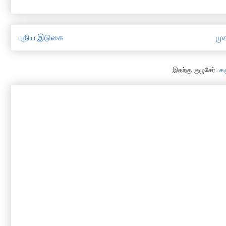
புதிய இடுகை
முக
இதற்கு குழுசேர்:
க