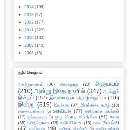
►
2014
(109)
►
2013
(97)
►
2012
(177)
►
2011
(223)
►
2010
(132)
►
2009
(143)
►
2008
(13)
குறிச்சொற்கள்
அனுபவம்
அகத்துறைகள்
(36)
அகநானூறு
(23)
(210)
அன்று இதே நாளில்
(347)
அன்றும்
இன்றும்
(157)
இணையதள தொழில்நுட்பம்
(116)
இன்று
(319)
இயற்கை
(37)
இளங்கலை தமிழ்
(13)
உளவியல்
(77)
எதிர்பாராத பதில்கள்
உன்னையறிந்தால்
(6)
ஒரு நொடி சிந்திக்க
(51)
(17)
கதை
ஐங்குறுநூறு
(6)
கல்வி
(38)
கலித்தொகை
(19)
கலீல் சிப்ரான்.
(13)
கலை
(6)
(45)
கவிதை
(49)
கவிதை விளக்கம்
(8)
காசியானந்தன்