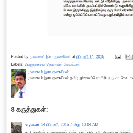
Posted by
முனைவர் இரா.குணசீலன்
at
பிப்ரவரி 14, 2015
Labels:
பெருந்தச்சன் தென்னன் மெய்ம்மன்
முனைவர் இரா.குணசீலன்
முனைவா் இரா.குணசீலன் தமிழ் இணைப்பேராசிரியர் பூ.சா.கோ. கல
8 கருத்துகள்:
viyasan
14 பிப்ரவரி, 2015 அன்று 10:04 AM
தமிழர்களின் ஏறுதழுவுதல் என்ற பாரம்பரிய வீர விளையாட்டுக்கும்