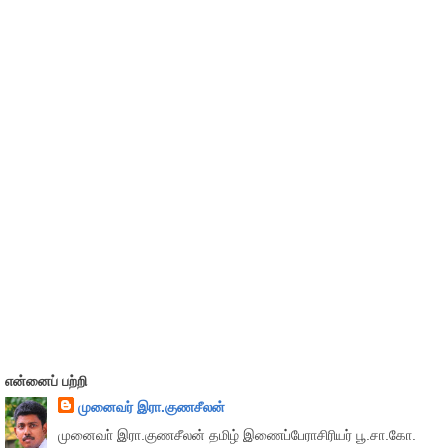
என்னைப் பற்றி
முனைவர் இரா.குணசீலன்
முனைவா் இரா.குணசீலன் தமிழ் இணைப்பேராசிரியர் பூ.சா.கோ.