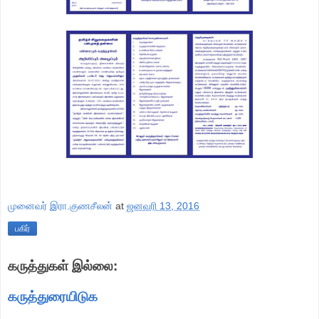
முனைவர் இரா.குணசீலன்
at
ஜனவரி 13, 2016
பகிர்
கருத்துகள் இல்லை:
கருத்துரையிடுக