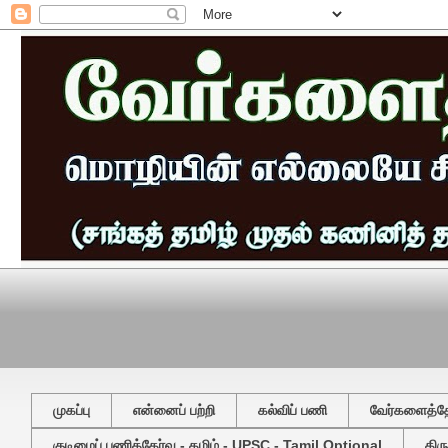
முகப்பு
என்னைப் பற்றி
கல்விப் பணி
வேர்களைத்தேட
குடிமைப் பணித்தேர்வு - தமிழ் - UPSC - Tamil Optional
திர