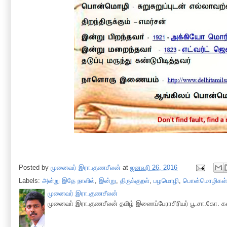
Posted by
முனைவர் இரா.குணசீலன்
at
ஜனவரி 26, 2016
Labels:
அன்று இதே நாளில்
,
இன்று
,
திருக்குறள்
,
பழமொழி
,
பொன்மொழிகள்
முனைவர் இரா.குணசீலன்
முனைவா் இரா.குணசீலன் தமிழ் இணைப்பேராசிரியர் பூ.சா.கோ. கல