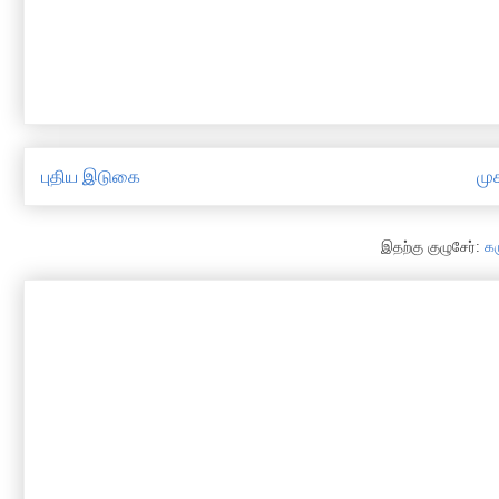
புதிய இடுகை
முக
இதற்கு குழுசேர்:
க