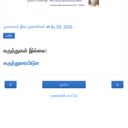
முனைவர் இரா.குணசீலன்
at
மே 04, 2016
பகிர்
கருத்துகள் இல்லை:
கருத்துரையிடுக
‹
›
முகப்பு
வலையில் காட்டு