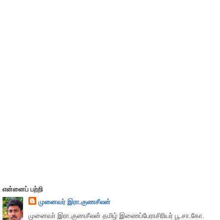
என்னைப் பற்றி
முனைவர் இரா.குணசீலன்
முனைவா் இரா.குணசீலன் தமிழ் இணைப்பேராசிரியர் பூ.சா.கோ.