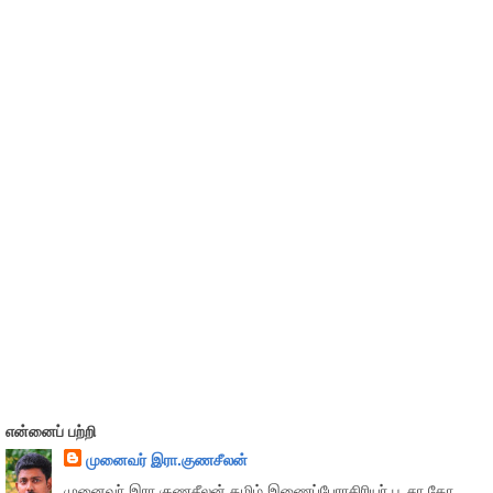
என்னைப் பற்றி
முனைவர் இரா.குணசீலன்
முனைவா் இரா.குணசீலன் தமிழ் இணைப்பேராசிரியர் பூ.சா.கோ.