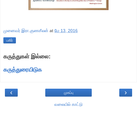
முனைவர் இரா.குணசீலன்
at
மே 13, 2016
பகிர்
கருத்துகள் இல்லை:
கருத்துரையிடுக
‹
›
முகப்பு
வலையில் காட்டு