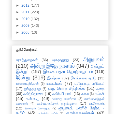
►
2012
(177)
►
2011
(223)
►
2010
(132)
►
2009
(143)
►
2008
(13)
குறிச்சொற்கள்
அனுபவம்
அகத்துறைகள்
(36)
அகநானூறு
(23)
(210)
அன்று இதே நாளில்
(347)
அன்றும்
இன்றும்
(157)
இணையதள தொழில்நுட்பம்
(116)
இன்று
(319)
இயற்கை
(37)
இளங்கலை தமிழ்
(13)
உளவியல்
(77)
எதிர்பாராத பதில்கள்
உன்னையறிந்தால்
(6)
ஒரு நொடி சிந்திக்க
(51)
(17)
கதை
ஐங்குறுநூறு
(6)
கல்வி
(38)
கலித்தொகை
(19)
கலீல் சிப்ரான்.
(13)
கலை
(6)
(45)
கவிதை
(49)
கவிதை விளக்கம்
(8)
காசியானந்தன்
காசியானந்தன் நறுக்குகள்
(17)
காணொளி
கதைகள்
(4)
குடிமைப் பணித் தேர்வு -
(12)
கிண்டில் மின்னூல்
(9)
தமிழ்
(45)
குறுந்தகவல்கள்
(43)
குறிஞ்சிப் பாட்டு
(1)