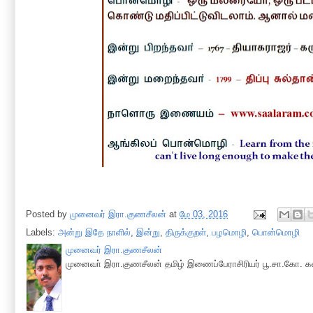
Posted by
முனைவர் இரா.குணசீலன்
at
மே 03, 2016
Labels:
அன்று இதே நாளில்
,
இன்று
,
திருக்குறள்
,
பழமொழி
,
பொன்மொழி
முனைவர் இரா.குணசீலன்
முனைவா் இரா.குணசீலன் தமிழ் இணைப்பேராசிரியர் பூ.சா.கோ. கல