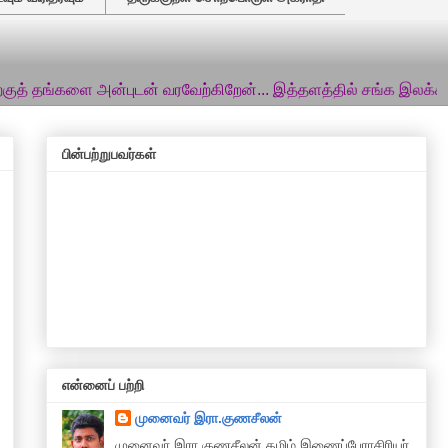
ை அன்புடன் வரவேற்கிறேன்... இத்தளத்தில் சங்க இலக்கியம், கணினித
பின்பற்றுபவர்கள்
என்னைப் பற்றி
முனைவர் இரா.குணசீலன்
முனைவா் இரா.குணசீலன் தமிழ் இணைப்பேராசிரியர்