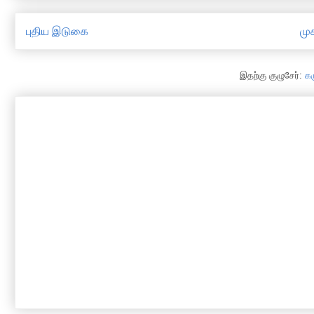
புதிய இடுகை
முக
இதற்கு குழுசேர்:
க