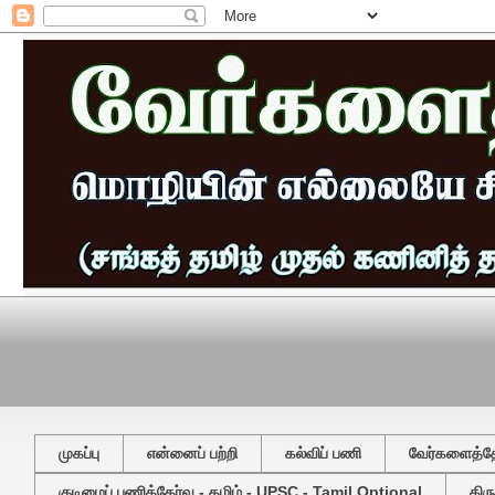
முகப்பு
என்னைப் பற்றி
கல்விப் பணி
வேர்களைத்தேட
குடிமைப் பணித்தேர்வு - தமிழ் - UPSC - Tamil Optional
திர