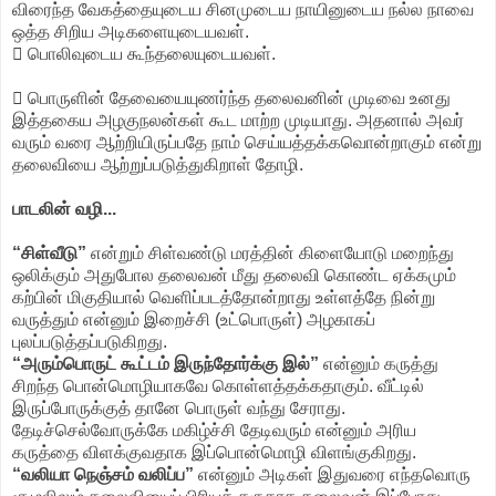
விரைந்த வேகத்தையுடைய சினமுடைய நாயினுடைய நல்ல நாவை
ஒத்த சிறிய அடிகளையுடையவள்.
 பொலிவுடைய கூந்தலையுடையவள்.
 பொருளின் தேவையையுணர்ந்த தலைவனின் முடிவை உனது
இத்தகைய அழகுநலன்கள் கூட மாற்ற முடியாது. அதனால் அவர்
வரும் வரை ஆற்றியிருப்பதே நாம் செய்யத்தக்கவொன்றாகும் என்று
தலைவியை ஆற்றுப்படுத்துகிறாள் தோழி.
பாடலின் வழி...
“சிள்வீடு”
என்றும் சிள்வண்டு மரத்தின் கிளையோடு மறைந்து
ஒலிக்கும் அதுபோல தலைவன் மீது தலைவி கொண்ட ஏக்கமும்
கற்பின் மிகுதியால் வெளிப்படத்தோன்றாது உள்ளத்தே நின்று
வருத்தும் என்னும் இறைச்சி (உட்பொருள்) அழகாகப்
புலப்படுத்தப்படுகிறது.
“அரும்பொருட் கூட்டம் இருந்தோர்க்கு இல்”
என்னும் கருத்து
சிறந்த பொன்மொழியாகவே கொள்ளத்தக்கதாகும். வீட்டில்
இருப்போருக்குத் தானே பொருள் வந்து சேராது.
தேடிச்செல்வோருக்கே மகிழ்ச்சி தேடிவரும் என்னும் அரிய
கருத்தை விளக்குவதாக இப்பொன்மொழி விளங்குகிறது.
“வலியா நெஞ்சம் வலிப்ப”
என்னும் அடிகள் இதுவரை எந்தவொரு