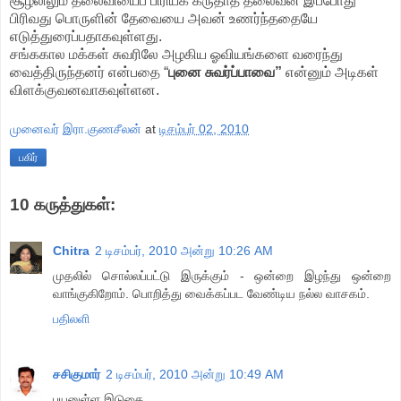
சூழலிலும் தலைவியைப் பிரியக் கருதாத தலைவன் இப்போது
பிரிவது பொருளின் தேவையை அவன் உணர்ந்ததையே
எடுத்துரைப்பதாகவுள்ளது.
சங்ககால மக்கள் சுவரிலே அழகிய ஓவியங்களை வரைந்து
வைத்திருந்தனர் என்பதை “
புனை சுவர்ப்பாவை”
என்னும் அடிகள்
விளக்குவனவாகவுள்ளன.
முனைவர் இரா.குணசீலன்
at
டிசம்பர் 02, 2010
பகிர்
10 கருத்துகள்:
Chitra
2 டிசம்பர், 2010 அன்று 10:26 AM
முதலில் சொல்லப்பட்டு இருக்கும் - ஒன்றை இழந்து ஒன்றை
வாங்குகிறோம். பொறித்து வைக்கப்பட வேண்டிய நல்ல வாசகம்.
பதிலளி
சசிகுமார்
2 டிசம்பர், 2010 அன்று 10:49 AM
பயனுள்ள இடுகை