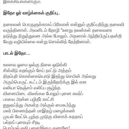
இலக்கியங்களாகும்.
இதோ ஓர் வாழ்க்கைக் குறிப்பு..
தலைவன் பொருளுக்காகப் பிரிவான் என்னும் குறிப்பறிந்து தலைவி
வருந்தினாள். அவளிடம் தோழி “உனது நலன்கள் தலைவரை
தடுத்து நிறுத்துவன அல்ல போலும். அதனால் ஆற்றியிருப்பதன்றி
வேறு வழியில்லை என்று சொல்லித் தேற்றினாள்.
பாடல் இதோ…
உலவை ஓமை ஒல்கு நிலை ஒடுங்கி
சிள்வீடு கறங்கும் சேய் நாட்டு அத்தம்
திறம்புரி கொள்கையொடு இறந்து செயின் அல்லது
அரும்பொருட் கூட்டம் இருந்தோர்க்கு இல் என
வலியா நெஞ்சம் வலிப்ப சூழ்ந்த
வினையிடை விலங்கல போலும் புனை சுவர்ப்
பாவை அன்ன பழிதீர் காட்சி
ஐதுஏய்ந்து அகன்ற அல்குல் மைகூர்ந்து
மலர் பிணைத்தன் மாஇதழ் மழைக்கண்
முயல் வேட்டெழுந்த முடுகு விசைக் கதநாய்
பல்நாப் புரையும் சீறடி
பொம்மல் ஓதி புனைஇழை குணனே!