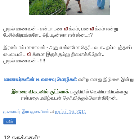
முதல் மாணவன் - ஏன்டா பண
வீ
க்கம், பண
வீ
க்கம் என்று
பேசிக்கிறாங்களே.. அப்படின்னா என்ன்னடா?
இரண்டாம் மாணவன் - அது என்னமோ தெரியலடா.. நம்ம புத்தகப்
வீ
பையைவிட
க்கமா இருக்கும்னு நினைக்கிறேன்..
முதல் மாணவன் - !!!!
மாணவர்களின் உடலசைவு மொழிகள்
என்ற எனது இடுகை இன்று
இளமை விகடனில் குட்ப்ளாக்
பகுதியில் வெளியாகியுள்ளது
என்பதை மகிழ்வுடன் தெரிவித்துக்கொள்கிறேன்..
முனைவர் இரா.குணசீலன்
at
டிசம்பர் 16, 2011
பகிர்
12 கருத்துகள்: