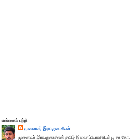
என்னைப் பற்றி
முனைவர் இரா.குணசீலன்
முனைவா் இரா.குணசீலன் தமிழ் இணைப்பேராசிரியர் பூ.சா.கோ.