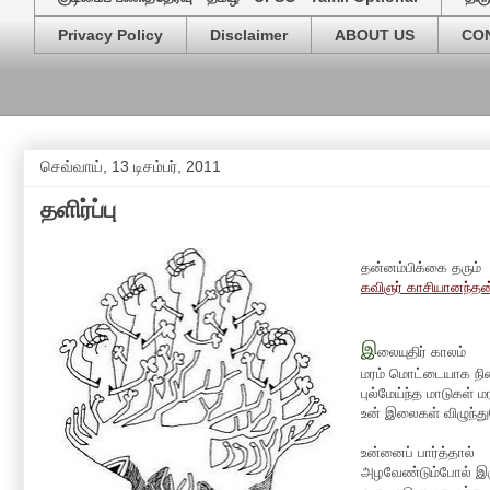
Privacy Policy
Disclaimer
ABOUT US
CO
செவ்வாய், 13 டிசம்பர், 2011
தளிர்ப்பு
தன்னம்பிக்கை தரும்
கவிஞர் காசியானந்த
இ
லையுதிர் காலம்
மரம் மொட்டையாக நின
புல்மேய்ந்த மாடுகள்
உன் இலைகள் விழுந்
உன்னைப் பார்த்தால்
அழவேண்டும்போல் இருக