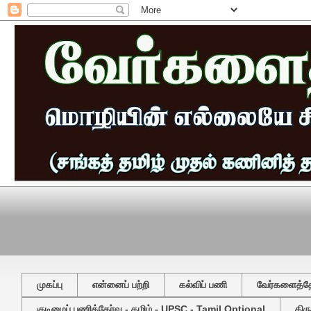
முகப்பு
என்னைப் பற்றி
கல்விப் பணி
வேர்களைத்தேட
குடிமைப் பணித்தேர்வு - தமிழ் - UPSC - Tamil Optional
திர