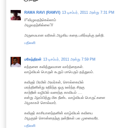
RAMA RAVI (RAMVI)
13 டிசம்பர், 2011 அன்று 7:31 PM
//“விழுவதற்கெல்லாம்
அழுவதற்கில்லை”//
அருமையான வரிகள்.அழகிய கதை.பகிர்வுக்கு நன்றி.
பதிலளி
மகேந்திரன்
13 டிசம்பர், 2011 அன்று 7:59 PM
எத்தனை கவித்துவமான வார்த்தைகள்.
வாழ்வியல் பொருள் கூறும் மாபெரும் தத்துவம்.
கவிஞர் பிரமிள் அவர்கள், சொல்கையில்
மரத்தினின்று உதிர்ந்த ஒரு உலர்ந்த சிறகு
காற்றின் வழியில் வரைந்த காவியம் ....
என்று ஆரம்பித்து மிக நீண்ட வாழ்வியல் பொருட்களை
அழகாகச் சொல்வார்.
கவிஞர் காசியானந்தனின் வாழ்வியல் கவியை
அழகுறச் சொன்னதற்கு நன்றிகள் பல முனைவரே.
பதிலளி