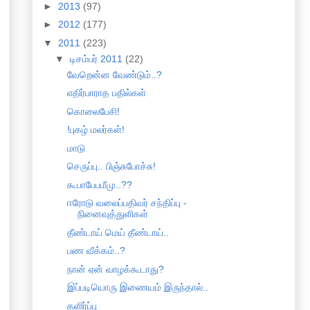
►
2013
(97)
►
2012
(177)
▼
2011
(223)
▼
டிசம்பர் 2011
(22)
வேறென்ன வேண்டும்..?
எதிர்பாராத பதில்கள்
கொலைபேசி!
!புகழ் மலர்கள்!
மாடு
செருப்பு.. பிஞ்சுபோச்சு!
கூபாபேபமீமு..??
ஈரோடு வலைப்பதிவர் சந்திப்பு -
நினைவுத்துளிகள்
தீண்டாய் மெய் தீண்டாய்..
பண வீக்கம்..?
நான் ஏன் வாழக்கூடாது?
இப்படியொரு இணையம் இருந்தால்..
தளிர்ப்பு