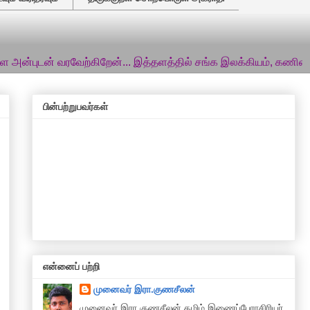
 வரவேற்கிறேன்... இத்தளத்தில் சங்க இலக்கியம், கணினித்தமிழ் சார
பின்பற்றுபவர்கள்
என்னைப் பற்றி
முனைவர் இரா.குணசீலன்
முனைவா் இரா.குணசீலன் தமிழ் இணைப்பேராசிரியர்