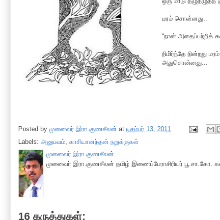
ஒரு மாடு தழுதழுத்த க
மரம் சொன்னது..
“நான் அதைப்பற்றிக்
நிமி்ர்ந்தே நின்றது மரம்
அதுசொன்னது...
Posted by
முனைவர் இரா.குணசீலன்
at
டிசம்பர் 13, 2011
Labels:
அனுபவம்
,
காசியானந்தன் நறுக்குகள்
முனைவர் இரா.குணசீலன்
முனைவா் இரா.குணசீலன் தமிழ் இணைப்பேராசிரியர் பூ.சா.கோ. கல
16 கருத்துகள்: