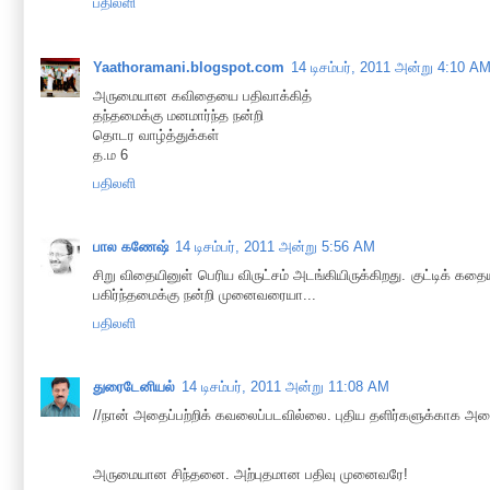
பதிலளி
Yaathoramani.blogspot.com
14 டிசம்பர், 2011 அன்று 4:10 A
அருமையான கவிதையை பதிவாக்கித்
தந்தமைக்கு மனமார்ந்த நன்றி
தொடர வாழ்த்துக்கள்
த.ம 6
பதிலளி
பால கணேஷ்
14 டிசம்பர், 2011 அன்று 5:56 AM
சிறு விதையினுள் பெரிய விருட்சம் அடங்கியிருக்கிறது. குட்டிக் க
பகிர்ந்தமைக்கு நன்றி முனைவரையா...
பதிலளி
துரைடேனியல்
14 டிசம்பர், 2011 அன்று 11:08 AM
//நான் அதைப்பற்றிக் கவலைப்படவில்லை. புதிய தளிர்களுக்காக அ
அருமையான சிந்தனை. அற்புதமான பதிவு முனைவரே!