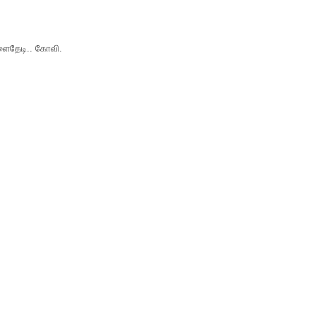
களைதேடி.. கோவி.