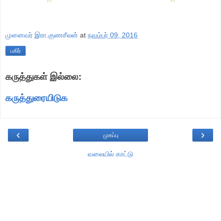
முனைவர் இரா.குணசீலன்
at
நவம்பர் 09, 2016
பகிர்
கருத்துகள் இல்லை:
கருத்துரையிடுக
‹
›
முகப்பு
வலையில் காட்டு