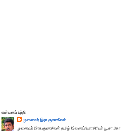
என்னைப் பற்றி
முனைவர் இரா.குணசீலன்
முனைவா் இரா.குணசீலன் தமிழ் இணைப்பேராசிரியர் பூ.சா.கோ.