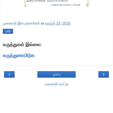
முனைவர் இரா.குணசீலன்
at
நவம்பர் 23, 2016
பகிர்
கருத்துகள் இல்லை:
கருத்துரையிடுக
‹
›
முகப்பு
வலையில் காட்டு