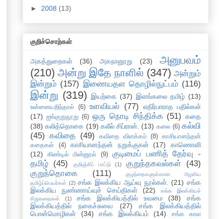
►
2008
(13)
குறிச்சொற்கள்
அனுபவம்
அகத்துறைகள்
(36)
அகநானூறு
(23)
(210)
அன்று இதே நாளில்
(347)
அன்றும்
இன்றும்
(157)
இணையதள தொழில்நுட்பம்
(116)
இன்று
(319)
இயற்கை
(37)
இளங்கலை தமிழ்
(13)
உளவியல்
(77)
எதிர்பாராத பதில்கள்
உன்னையறிந்தால்
(6)
ஒரு நொடி சிந்திக்க
(51)
(17)
கதை
ஐங்குறுநூறு
(6)
கல்வி
(38)
கலித்தொகை
(19)
கலீல் சிப்ரான்.
(13)
கலை
(6)
(45)
கவிதை
(49)
கவிதை விளக்கம்
(8)
காசியானந்தன்
காசியானந்தன் நறுக்குகள்
(17)
காணொளி
கதைகள்
(4)
குடிமைப் பணித் தேர்வு -
(12)
கிண்டில் மின்னூல்
(9)
தமிழ்
(45)
குறுந்தகவல்கள்
(43)
குறிஞ்சிப் பாட்டு
(1)
குறுந்தொகை
(111)
குழந்தைகளுக்கான அழகிய
சங்க இலக்கிய ஆய்வு நூல்கள்.
(21)
சங்க
தமிழ்ப்பெயர்கள்
(2)
இலக்கிய நுண்ணாய்வுச் செய்திகள்
(22)
சங்க இலக்கியச்
சங்க இலக்கியத்தில் உவமை
(38)
சங்க
சிறுகதைகள்
(1)
இலக்கியத்தில் நகைச்சுவை
(27)
சங்க இலக்கியத்தில்
பொன்மொழிகள்
(34)
சங்க இலக்கியம்
(14)
சங்க கால