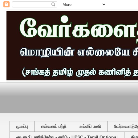
முகப்பு
என்னைப் பற்றி
கல்விப் பணி
வேர்களைத்தேட
குடிமைப் பணித்தேர்வு - தமிழ் - UPSC - Tamil Optional
திர