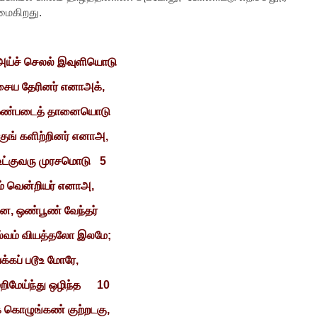
மைகிறது.
அய்ச் செலல் இவுளியொடு
சைய தேரினர் எனாஅக்,
ஒண்படைத் தானையொடு
ுங் களிற்றினர் எனாஅ,
உட்குவரு முரசமொடு
5
ம் வென்றியர் எனாஅ,
, ஒண்பூண் வேந்தர்
்வம் வியத்தலோ இலமே;
யக்கப் படூஉ மோரே,
றிமேய்ந்து ஒழிந்த
10
் கொழுங்கண் குற்றடகு,