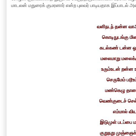
மாடலன் மதுரைக் குமரனார் என்ற புலவர் பாடியதாக இப்பாடல் அ
வளிநடந் தன்ன வா
கொடிநுடங்கு மி
கடல்கண் டன்ன 
மலைமாறு மலைக்க
உரும்உடன் றன்ன 
செருமேம் படூஉ
மண்கெழு தானை
வெண்குடைச் செல
எம்மால் வி
இடுமுள் படப்பை ம
குறுநறு முஞ்ஞைக