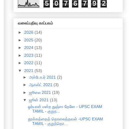
5
0
7
6
7
9
2
வலைப்பதிவு காப்பகம்
►
2026
(14)
►
2025
(20)
►
2024
(13)
►
2023
(11)
►
2022
(11)
▼
2021
(53)
►
அக்டோபர் 2021
(2)
►
ஆகஸ்ட் 2021
(3)
►
ஜூலை 2021
(19)
▼
ஜூன் 2021
(13)
ஓர்யான் மன்ற துஞ்சா தேனே - UPSC EXAM
TAMIL - குறுந...
தூக்கத்தைத் தொலைத்தவள் -UPSC EXAM
TAMIL - குறுந்தொ...