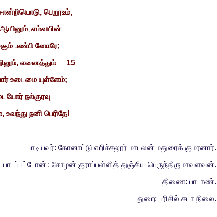
சொன்றியொடு, பெறூஉம்,
் ஆயினும், எம்வயின்
ுகும் பண்பி னோரே;
உறினும், எனைத்தும்
15
ோர் உடைமை யுள்ளேம்;
டையோர் நல்குரவு
், உவந்து நனி பெரிதே!
பாடியவர்: கோனாட்டு எறிச்சலூர் மாடலன் மதுரைக் குமரனார்.
பாடப்பட்டோன் : சோழன் குராப்பள்ளித் துஞ்சிய பெருந்திருமாவளவன்.
திணை: பாடாண்.
துறை: பரிசில் கடா நிலை.