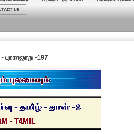
NTACT US
வேர்களை
- புறநானூறு -197