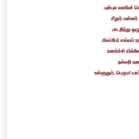
புன்புல வரகின் 
சீறூர் மன்னர
பாடறிந்து ஒழ
மிகப்பேர் எவ்வம் 
உணர்ச்சி யில்ல
நல்லறி வு
உள்ளுதும், பெரும! யாம