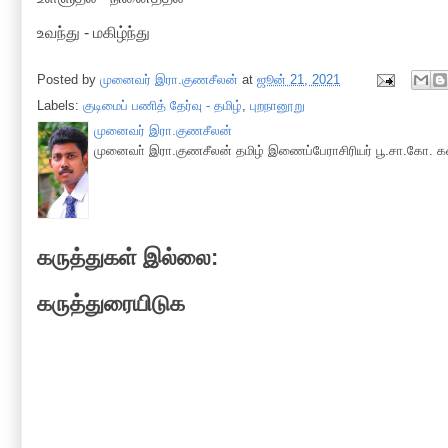
உவந்து - மகிழ்ந்து
Posted by
முனைவர் இரா.குணசீலன்
at
ஜூன் 21, 2021
Labels:
குடிமைப் பணித் தேர்வு - தமிழ்
,
புறநானூறு
முனைவர் இரா.குணசீலன்
முனைவா் இரா.குணசீலன் தமிழ் இணைப்பேராசிரியர் பூ.சா.கோ. கல
கருத்துகள் இல்லை:
கருத்துரையிடுக