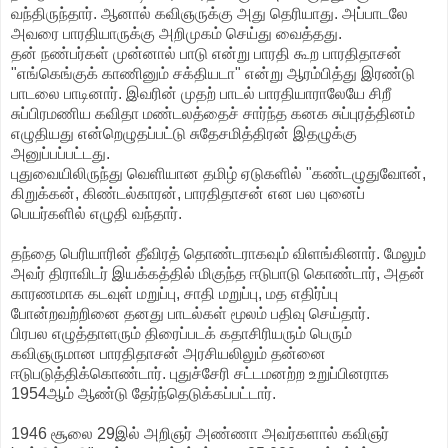
வந்திருந்தார். ஆனால் கவிஞருக்கு அது தெரியாது. அப்பாடலே
அவரை பாரதியாருக்கு அறிமுகம் செய்து வைத்தது.
தன் நண்பர்கள் முன்னால் பாடு என்று பாரதி கூற பாரதிதாசன்
"எங்கெங்குக் காணினும் சக்தியடா" என்று ஆரம்பித்து இரண்டு
பாடலை பாடினார். இவரின் முதற் பாடல் பாரதியாராலேயே சிறீ
சுப்பிரமணிய கவிதா மண்டலத்தைச் சார்ந்த கனக சுப்புரத்தினம்
எழுதியது என்றெழுதப்பட்டு சுதேசமித்திரன் இதழுக்கு
அனுப்பப்பட்டது.
புதுவையிலிருந்து வெளியான தமிழ் ஏடுகளில் "கண்டழுதுவோன்,
கிறுக்கன், கிண்டல்காரன், பாரதிதாசன் என பல புனைப்
பெயர்களில் எழுதி வந்தார்.
தந்தை பெரியாரின் தீவிரத் தொண்டராகவும் விளங்கினார். மேலும்
அவர் திராவிடர் இயக்கத்தில் மிகுந்த ஈடுபாடு கொண்டார், அதன்
காரணமாக கடவுள் மறுப்பு, சாதி மறுப்பு, மத எதிர்ப்பு
போன்றவற்றினை தனது பாடல்கள் மூலம் பதிவு செய்தார்.
பிரபல எழுத்தாளரும் திரைப்படக் கதாசிரியரும் பெரும்
கவிஞருமான பாரதிதாசன் அரசியலிலும் தன்னை
ஈடுபடுத்திக்கொண்டார். புதுச்சேரி சட்டமனற்ற உறுப்பினராக
1954ஆம் ஆண்டு தேர்ந்தெடுக்கப்பட்டார்.
1946 சூலை 29இல் அறிஞர் அண்ணா அவர்களால் கவிஞர்