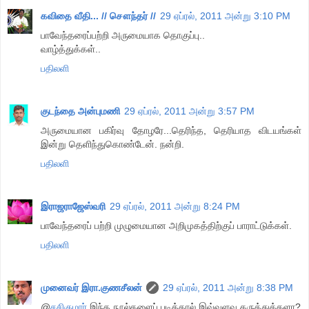
கவிதை வீதி... // சௌந்தர் //
29 ஏப்ரல், 2011 அன்று 3:10 PM
பாவேந்தரைப்பற்றி அருமையாக தொகுப்பு..
வாழ்த்துக்கள்..
பதிலளி
குடந்தை அன்புமணி
29 ஏப்ரல், 2011 அன்று 3:57 PM
அருமையான பகிர்வு தோழரே...தெரிந்த, தெரியாத விடயங்கள்
இன்று தெளிந்துகொண்டேன். நன்றி.
பதிலளி
இராஜராஜேஸ்வரி
29 ஏப்ரல், 2011 அன்று 8:24 PM
பாவேந்தரைப் பற்றி முழுமையான அறிமுகத்திற்குப் பாராட்டுக்கள்.
பதிலளி
முனைவர் இரா.குணசீலன்
29 ஏப்ரல், 2011 அன்று 8:38 PM
@
சசிகுமார்
இந்த நூல்களைப் படித்தால் இவ்வளவு கருத்துக்களா?