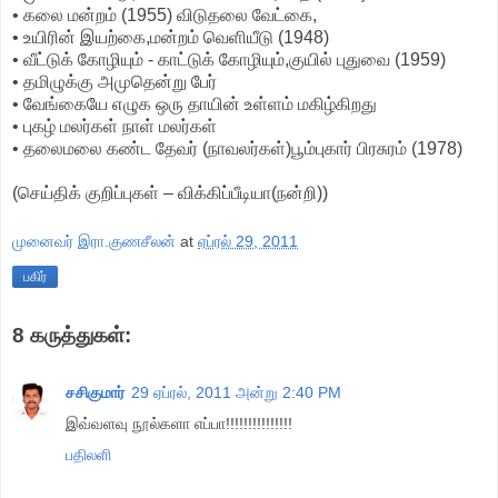
• கலை மன்றம் (1955) விடுதலை வேட்கை,
• உயிரின் இயற்கை,மன்றம் வெளியீடு (1948)
• வீட்டுக் கோழியும் - காட்டுக் கோழியும்,குயில் புதுவை (1959)
• தமிழுக்கு அமுதென்று பேர்
• வேங்கையே எழுக ஒரு தாயின் உள்ளம் மகிழ்கிறது
• புகழ் மலர்கள் நாள் மலர்கள்
• தலைமலை கண்ட தேவர் (நாவலர்கள்)பூம்புகார் பிரசுரம் (1978)
(செய்திக் குறிப்புகள் – விக்கிப்பீடியா(நன்றி))
முனைவர் இரா.குணசீலன்
at
ஏப்ரல் 29, 2011
பகிர்
8 கருத்துகள்:
சசிகுமார்
29 ஏப்ரல், 2011 அன்று 2:40 PM
இவ்வளவு நூல்களா எப்பா!!!!!!!!!!!!!!!
பதிலளி