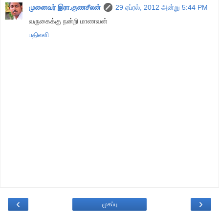
முனைவர் இரா.குணசீலன்
29 ஏப்ரல், 2012 அன்று 5:44 PM
வருகைக்கு நன்றி மாணவன்
பதிலளி
‹
›
முகப்பு