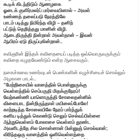
கூடிக் கிடந்திடும் ஆணழகை
ஓடைக் குளிர்மலர்ப் பார்வையினால் – அவள்
உண்ணத் தலைப்படு நேரத்திலே
பாடம் படித்து நிமிர்ந்த விழி – தனிற்
பட்டுத் தெறித்தது மானின் விழி.
ஆடைதிருத்தி நின்றாள் அவள்தான் – இவன்
ஆயிரம் ஏடு திருப்புகின்றான்..
கவிஞரின் இந்தக் கவிதையைப் படித்த ஒவ்வொருவருக்கும்
கவிதை எழுதவேண்டும் என்ற ஆசைவரும்.
நகைச்சுவை உணர்வுடன் பெண்களின் எழுச்சியைச் சொல்லும்
அழகான பாடல்..
“மேற்றிசையில் வானத்தில் பொன்னுருக்கு
வெள்ளத்தில் செம்பருதி மிதக்குநேரம்!
வேற்கண்ணி யாளொருத்தி சோலைதன்னில்
விளையாட நின்றிருந்தாள் மயிலைப்போலே!
காற்றடித்த சோலையிலே நேரம் பார்த்துக்
கனிய டித்துக் கொண்டு செலும் செல்வப்பிள்ளை
ஆற்றுவெள்ளம் போலாசை வெள்ளம் தூண்ட
அவளிடத்தே சில சொன்னான் பின்னுஞ் சொல்வான்;
விரிந்தஒரு வானத்தில் ஒளிவெள்ளத்தை