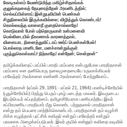
கோடிஉள்ளம் வேண்டுமிந்த மகிழ்ச்சிதாங்கக்
குலுங்கநகைத் தேயுரைத்தேன் அவனிடத்தில்;
செல்வப்பிள்ளாய் இன்றுபுவியின் பெண்கள்
சிறுநிலையில் இருக்கவில்லை; விழித்துக் கொண்டார்!
கொல்லவந்த வாளைநீ குறைசொல்லாதே!
கொடுவாள் போல் மற்றொருவாள் உன்மனைவி
மெல்லிடையில் நீகாணாக் காரணத்தால்,
விளையாட நினைத்துவிட்டாய் ஊர்ப் பெண்கள்மேல்!
பொல்லாத மானிடனே, மனச்சான்றுக்குள்
புகுந்துகொள்வாய்! நிற்காதே! என்றேன்; சென்றான்“
தமிழ்க்கவிதைப் பரப்பில் பாரதி பரம்பரை என்பதுபோல பாரதிதாசன்
பரம்பரை என தனியொரு தலைமுறையையே உருவாக்கியவர்
பாவேந்தர் அவர்களை எண்ணி அவர்களைப் போற்றுவோம்..
பாரதிதாசன் (ஏப்ரல் 29, 1891 - ஏப்ரல் 21, 1964) பாண்டிச்சேரியில்
(புதுச்சேரியில்) பிறந்து பெரும் புகழ் படைத்த பாவலர். இவருடைய
இயற்பெயர் சுப்புரத்தினம். தமிழாசிரியராக பணியாற்றிய இவர்
சுப்பிரமணிய பாரதியார் மீது கொண்ட பற்றுதலால் பாரதிதாசன்
என்று தம் பெயரை மாற்றிக்கொண்டார். பாரதிதாசன் தம் எழுச்சி
மிக்க எழுத்தால் புரட்சிக் கவிஞர் என்றும் பாவேந்தர் என்றும்
பரவலாக அழைக்கப்படுபவர். இவர் குயில் என்னும் கவிதை வடிவில்