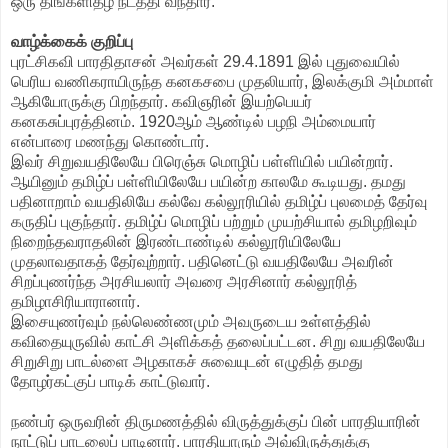
ஒரு திங்களிதழ் நடத்தி வந்தார்.
வாழ்க்கைக் குறிப்பு
புரட்சிகவி பாரதிதாசன் அவர்கள் 29.4.1891 இல் புதுவையில்
பெரிய வணிகராயிருந்த கனகசபை முதலியார், இலக்குமி அம்மாள்
ஆகியோருக்கு பிறந்தார். கவிஞரின் இயற்பெயர்
கனகசுப்புரத்தினம். 1920ஆம் ஆண்டில் பழநி அம்மையார்
என்பாரை மணந்து கொண்டார்.
இவர் சிறுவயதிலேயே பிரெஞ்சு மொழிப் பள்ளியில் பயின்றார்.
ஆயினும் தமிழ்ப் பள்ளியிலேயே பயின்ற காலமே கூடியது. தமது
பதினாறாம் வயதிலியே கல்வே கல்லூரியில் தமிழ்ப் புலமைத் தேர்வு
கருதிப் புகுந்தார். தமிழ்ப் மொழிப் பற்றும் முயற்சியால் தமிழறிவும்
நிறைந்தவராதலின் இரண்டாண்டில் கல்லூரியிலேயே
முதலாவதாகத் தேர்வுற்றார். பதினெட்டு வயதிலேயே அவரின்
சிறப்புணர்ந்த அரசியலார் அவரை அரசினார் கல்லூரித்
தமிழாசிரியாரானார்.
இசையுணர்வும் நல்லெண்ணமும் அவருடைய உள்ளத்தில்
கவிதையுருவில் காட்சி அளிக்கத் தலைப்பட்டன. சிறு வயதிலேயே
சிறுசிறு பாடல்ளை அழகாகச் சுவையுடன் எழுதித் தமது
தோழர்கட்குப் பாடிக் காட்டுவார்.
நண்பர் ஒருவரின் திருமணத்தில் விருத்துக்குப் பின் பாரதியாரின்
நாட்டுப் பாடலைப் பாடினார். பாரதியாரும் அவ்விருத்துக்கு