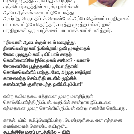
படிக்கமுடிந்தது. அப்போது கவிஞரின்,
சஞ்சீவி பர்வதத்தின் சாரல், புரச்சிக்கவி
ஆகிய ஆக்கங்களை மட்டுமே படித்து
அவர்மீது பெருமதிப்புக் கொண்டேன்.அப்போதெல்லாம் பாரதிதாசன்
பாடமாக மட்டுமே தெரிந்தார். படித்து முடித்தபின்னர் தான்
பாரதிதாசன் ஒரு வாழ்க்கைப் பாடமாகக் காட்சியளித்தார்.
“நீலவான் ஆடைக்குள் உடல் மறைத்து,
நிலாவென்று காட்டுகின்றாய் ஒளி முகத்தைக்
கோல முழுதும் காட்டிவிட்டால் காதற்
கொள்ளையிலே இவ்வுலகம் சாமோ? - வானச்
சோலையிலே பூத்ததனிப் பூவோ நீதான்!
சொக்கவெள்ளிப் பாற்குடமோ, அமுத ஊற்றோ!
காலைவந்த செம்பரிதி கடலில் மூழ்கிக்
கனல்மாறிக் குளிரடைந்த ஒளிப்பிழம்போ!“
என்ற கவிதையை எத்தனை முறை மனதிற்குள்
சொல்லிப்பார்த்திரு்ப்பேன். வகுப்பில் சான்றாக இப்பாடலை
எத்தைனை முறை சொல்லியிருப்பேன் என்று எனக்கே தெரியாது.
காதல், வீரம், தமிழ்மொழிப்பற்று, பெண்ணுரிமை, என எத்தனை
களங்களைக் கொண்ட கவிஞன்...
கூடத்திலே மனப் பாடத்திலே – விழி