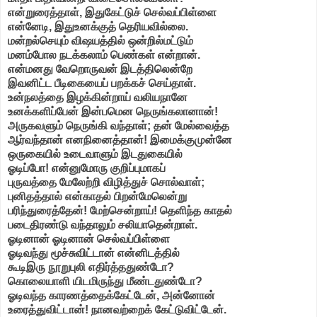
என்றுரைத்தாள், இதுகேட்டுச் செல்வப்பிள்ளை
என்னேடி, இதுஉனக்குத் தெரியவில்லை.
மன்றல்செயும் விஷயத்தில் ஒன்றில்மட்டும்
மனம்போல நடக்கலாம் பெண்கள் என்றான்.
என்மனது வேறொருவன் இடத்திலென்றே
இவனிட்ட பீடிகையைப் பறக்கச் செய்தாள்.
உன்நலத்தை இழக்கின்றாய் வலியநானே
உனக்களிப்பேன் இன்பமென நெருங்கலானான்!
அருகவளும் நெருங்கி வந்தாள்; தன் மேல்வைத்த
ஆர்வந்தான் எனநினைத்தான்! இமைக்குமுன்னே
ஒருகையில் உடைவாளும் இடதுகையில்
ஓடிப்போ! என்னுமோரு குறிப்புமாகப்
புருவத்தை மேலேற்றி விழித்துச் சொல்வாள்;
புனிதத்தால் என்காதல் பிறன்மேலென்று
பரிந்துரைத்தேன்! மேற்சென்றாய்! தெளிந்த காதல்
படைதிரண்டு வந்தாலும் சலியாதென்றாள்.
ஓடினான் ஓடினான் செல்வப்பிள்ளை
ஓடிவந்து மூச்சுவிட்டான் என்னிடத்தில்
கூடிஇரு நூறுபுலி எதிர்த்ததுண்டோ?
கொலையாளி யிடமிருந்து மீண்டதுண்டோ?
ஓடிவந்த காரணத்தைக்கேட்டேன், அன்னோன்
உரைத்துவிட்டான்! நானவற்றைக் கேட்டுவிட்டேன்.