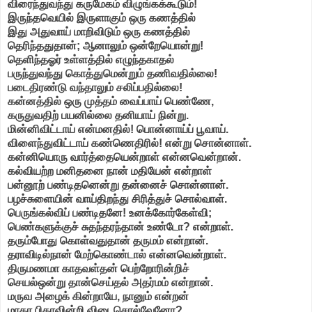
விரைந்துவந்து கருமேகம் விழுங்கக்கூடும்!
இருந்தவெயில் இருளாகும் ஒரு கணத்தில்
இது அதுவாய் மாறிவிடும் ஒரு கணத்தில்
தெரிந்ததுதான்; ஆனாலும் ஒன்றேயொன்று!
தெளிந்தஓர் உள்ளத்தில் எழுந்தகாதல்
பருந்துவந்து கொத்துமென்றும் தணிவதில்லை!
படைதிரண்டு வந்தாலும் சலிப்பதில்லை!
கன்னத்தில் ஒரு முத்தம் வைப்பாய் பெண்ணே,
கருதுவதிற் பயனில்லை தனியாய் நின்று.
மின்னிவிட்டாய் என்மனதில்! பொன்னாய்ப் பூவாய்.
விளைந்துவிட்டாய் கண்ணெதிரில்! என்று சொன்னாள்.
கன்னியொரு வார்த்தையென்றாள் என்னவென்றான்.
கல்வியற்ற மனிதனை நான் மதியேன் என்றாள்
பன்னூற் பண்டிதனென்று தன்னைச் சொன்னான்.
பழச்சுளையின் வாய்திறந்து சிரித்துச் சொல்வாள்.
பெருங்கல்விப் பண்டிதனே! உனக்கோர்கேள்வி;
பெண்களுக்குச் சுதந்தரந்தான் உண்டோ? என்றாள்.
தரும்போது கொள்வதுதான் தருமம் என்றான்.
தராவிடில்நான் மேற்கொண்டால் என்னவென்றாள்.
திருமணமா காதவள்தன் பெற்றோரின்றிச்
செயல்ஒன்று தான்செய்தல் அதர்மம் என்றான்.
மருவ அழைக் கின்றாயே, நானும் என்றன்
மாதா பிதாவின்றி விடைசொல்வேனோ?