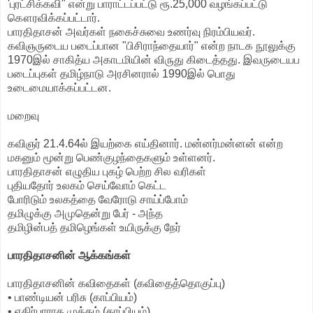
'புரட்சிக்கவி" என்று பாராட்டப்பட்டு ரூ.25,000 வழங்கப்பட்டு
கௌரவிக்கப்பட்டார்.
பாரதிதாசன் அவர்கள் நகைச்சுவை உணர்வு நிரம்பியவர்.
கவிஞருடைய படைப்பான "பிசிராந்தையார்" என்ற நாடக நூலுக்கு
1970இல் சாகித்ய அகாடமியின் விருது கிடைத்தது. இவருடையப
படைப்புகள் தமிழ்நாடு அரசினரால் 1990இல் பொது
உடைமையாக்கப்பட்டன.
மறைவு
கவிஞர் 21.4.64ல் இயற்கை எய்தினார். மன்னர்மன்னன் என்ற
மகனும் மூன்று பெண்குழந்தைகளும் உள்ளனர்.
பாரதிதாசன் எழுதிய புகழ் பெற்ற சில வரிகள்
புதியதோர் உலகம் செய்வோம் கெட்ட
போரிடும் உலகத்தை வேரோடு சாய்ப்போம்
தமிழுக்கு அமுதென்று பேர் - அந்த
தமிழின்பத் தமிழெங்கள் உயிருக்கு நேர்
பாரதிதாசனின் ஆக்கங்கள்
பாரதிதாசனின் கவிதைகள் (கவிதைத்தொகுப்பு)
• பாண்டியன் பரிசு (காப்பியம்)
• எதிர்பாராத முத்தம் (காப்பியம்)