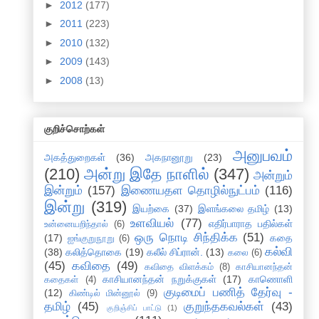
►
2012
(177)
►
2011
(223)
►
2010
(132)
►
2009
(143)
►
2008
(13)
குறிச்சொற்கள்
அனுபவம்
அகத்துறைகள்
(36)
அகநானூறு
(23)
(210)
அன்று இதே நாளில்
(347)
அன்றும்
இன்றும்
(157)
இணையதள தொழில்நுட்பம்
(116)
இன்று
(319)
இயற்கை
(37)
இளங்கலை தமிழ்
(13)
உளவியல்
(77)
எதிர்பாராத பதில்கள்
உன்னையறிந்தால்
(6)
ஒரு நொடி சிந்திக்க
(51)
(17)
கதை
ஐங்குறுநூறு
(6)
கல்வி
(38)
கலித்தொகை
(19)
கலீல் சிப்ரான்.
(13)
கலை
(6)
(45)
கவிதை
(49)
கவிதை விளக்கம்
(8)
காசியானந்தன்
காசியானந்தன் நறுக்குகள்
(17)
காணொளி
கதைகள்
(4)
குடிமைப் பணித் தேர்வு -
(12)
கிண்டில் மின்னூல்
(9)
தமிழ்
(45)
குறுந்தகவல்கள்
(43)
குறிஞ்சிப் பாட்டு
(1)