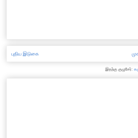
புதிய இடுகை
முக
இதற்கு குழுசேர்:
க