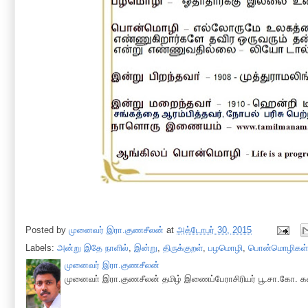
Posted by
முனைவர் இரா.குணசீலன்
at
அக்டோபர் 30, 2015
Labels:
அன்று இதே நாளில்
,
இன்று
,
திருக்குறள்
,
பழமொழி
,
பொன்மொழிகள்
முனைவர் இரா.குணசீலன்
முனைவா் இரா.குணசீலன் தமிழ் இணைப்பேராசிரியர் பூ.சா.கோ. கல