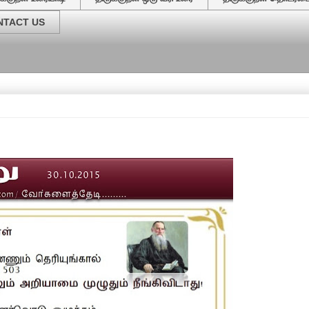
NTACT US
வ