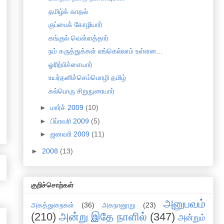
தமிழ்க் காதல்
குப்பைக் கோழியார்
கங்குல் வெள்ளத்தார்
நம் கருத்துக்கள் எங்கெல்லாம் உள்ளன...
ஓரிற்பிச்சையார்
உயர்தனிச்செம்மொழி தமிழ்
கல்பொரு சிறுநுரையார்
►
மார்ச் 2009
(10)
►
பிப்ரவரி 2009
(5)
►
ஜனவரி 2009
(11)
►
2008
(13)
குறிச்சொற்கள்
அனுபவம்
அகத்துறைகள்
(36)
அகநானூறு
(23)
(210)
அன்று இதே நாளில்
(347)
அன்றும்