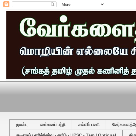
முகப்பு
என்னைப் பற்றி
கல்விப் பணி
வேர்களைத்தேட
குடிமைப் பணித்தேர்வு - தமிழ் - UPSC - Tamil Optional
திர