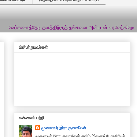
களைத்தேடி தளத்திற்குத் தங்களை அன்புடன் வரவேற்கிறேன்... இத்தளத
பின்பற்றுபவர்கள்
என்னைப் பற்றி
முனைவர் இரா.குணசீலன்
முனைவா் இரா.குணசீலன் தமிழ் இணைப்பேராசிரியர்