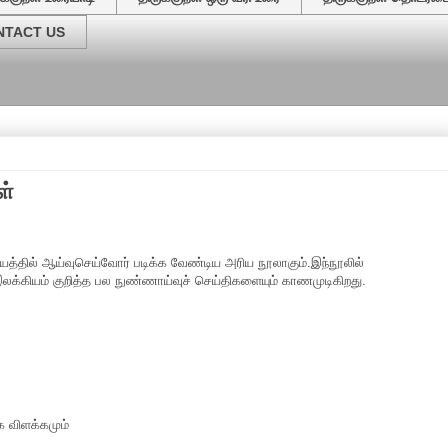
NTACT US
வேர்
ள்
யத்தில் ஆய்வுசெய்வோர் படிக்க வேண்டிய அரிய நூலாகும்.இந்நூலில்
இலக்கியம் குறித்த பல நுண்ணாய்வுச் செய்திகளையும் காணமுடிகிறது.
ை விளக்கமும்