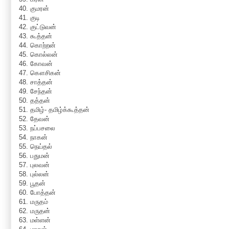
40. குமரன்
41. குடி
42. குட்டுவன்
43. கூத்தன்
44. கொற்றன்
45. கொல்லன்
46. கோவன்
47. கௌசிகன்
48. சாத்தன்
49. சேந்தன்
50. தத்தன்
51. தமிழ்- தமிழ்க்கூத்தன்
52. தேவன்
53. நப்பசலை
54. நாகன்
55. நெய்தல்
56. பதுமன்
57. புலவன்
58. புல்லன்
59. பூதன்
60. போத்தன்
61. மருதம்
62. மருதன்
63. மள்ளன்