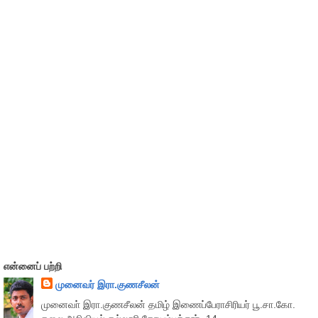
என்னைப் பற்றி
முனைவர் இரா.குணசீலன்
முனைவா் இரா.குணசீலன் தமிழ் இணைப்பேராசிரியர் பூ.சா.கோ.