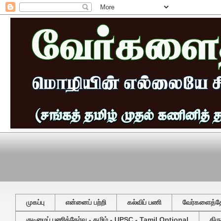
முகப்பு
என்னைப் பற்றி
கல்விப் பணி
வேர்களைத்தேட
குடிமைப் பணித்தேர்வு - தமிழ் - UPSC - Tamil Optional
திர