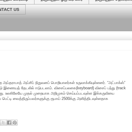
NTACT US
வேர்கள
்தராபாத் அய்சிப் நிறுவனப் பொறியாளர்கள் உருவாக்கியுள்ளனர். “அட்பாக்ஸ்”
ட்டு இணையத் தேடலில் ஈடுபடலாம். விசைப்பலகை(keyboard) விசைப் பந்து (track
ுள்ளது. உலகிலேயே முதல் முறையாக அறிமுகம் செய்யப்படவுள்ள இக்கருவியை
 பெட்டி வைத்திருப்பவர்களுக்கு ரூபாய் 2500க்கு அளித்திடவுள்ளதாக