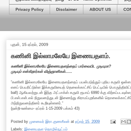
Privacy Policy
Disclaimer
ABOUT US
CO
புதன், 15 ஏப்ரல், 2009
கணினி இல்லாமலேயே இணையதளம்.
கணினி இல்லாமலேயே இணையதளத்தைப் பார்வையிட முடியுமா?
முடியும் என்கிறார்கள் விஞ்ஞானிகள்......
“கணினி இல்லாமலேயே இணையதளத்தைப் பயன்படுத்தும் புதிய கருவி ஒன்றை அய
எனப் பெயரிட்டுள்ள இக்கருவியைத் தெலைக்காட்சிப் பெட்டியில் பொருத்திவி
ball) ஆகியவற்றுடன் இந்த அட்பாக்ஸ் கருவி ரூபாய் 6990 க்கு விற்கப்படவ
பி.எஸ்.என்.எல் நிறுவனத்துடன் இணைந்து கிராமப்புறங்களில் தொலைக்காட்சிப்
அந்நிறுவனத்தினர் கூறியுள்ளனர்.“
(நன்றி-உண்மை- ஏப்ரல் 1-15-2009 பக்கம் 43)
Posted by
முனைவர் இரா.குணசீலன்
at
ஏப்ரல் 15, 2009
Labels:
இணையதள தொழில்நுட்பம்