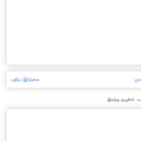
புதிய இடுகை
முக
இதற்கு குழுசேர்:
க