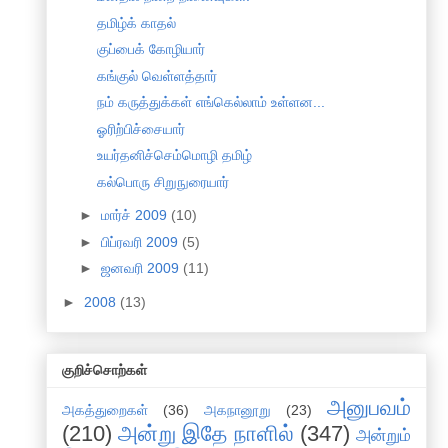
தமிழ்க் காதல்
குப்பைக் கோழியார்
கங்குல் வெள்ளத்தார்
நம் கருத்துக்கள் எங்கெல்லாம் உள்ளன...
ஓரிற்பிச்சையார்
உயர்தனிச்செம்மொழி தமிழ்
கல்பொரு சிறுநுரையார்
►
மார்ச் 2009
(10)
►
பிப்ரவரி 2009
(5)
►
ஜனவரி 2009
(11)
►
2008
(13)
குறிச்சொற்கள்
அனுபவம்
அகத்துறைகள்
(36)
அகநானூறு
(23)
(210)
அன்று இதே நாளில்
(347)
அன்றும்