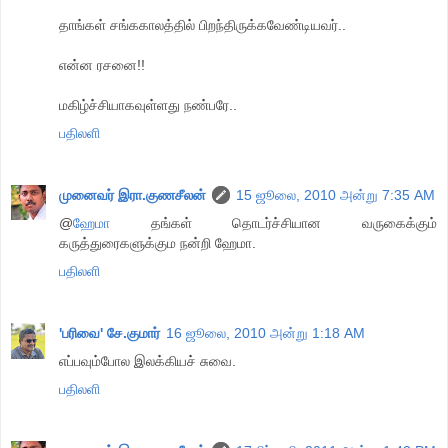
தாங்கள் சங்ககாலத்தில் பிறந்திருக்கவேண்டியவர்..
என்ன ரசனை!!
மகிழ்ச்சியாகவுள்ளது நண்பரே..
பதிலளி
முனைவர் இரா.குணசீலன்
15 ஜூலை, 2010 அன்று 7:35 AM
@
ஹேமா
தங்கள் தொடர்ச்சியான வருகைக்கும்
கருத்துரைகளுக்கும நன்றி ஹேமா.
பதிலளி
'பரிவை' சே.குமார்
16 ஜூலை, 2010 அன்று 1:18 AM
எப்பவும்போல இலக்கியச் சுவை.
பதிலளி