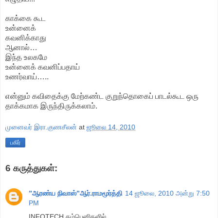
காக்கை கூட
உன்னைக்
கவனிக்காது
ஆனால்…
இந்த உலகமே
உன்னைக் கவனிப்பதாய்
உணர்வாய்…..
என்னும் கவிதைக்கு மேற்கண்ட குறுந்தொகைப் பாடல்கூட ஒரு
தாக்கமாக இருந்திருக்கலாம்.
முனைவர் இரா.குணசீலன்
at
ஜூலை 14, 2010
பகிர்
6 கருத்துகள்:
”ஆரண்ய நிவாஸ்”ஆர்.ராமமூர்த்தி
14 ஜூலை, 2010 அன்று 7:50
PM
INFOTECH கம்பெனிகளில்,