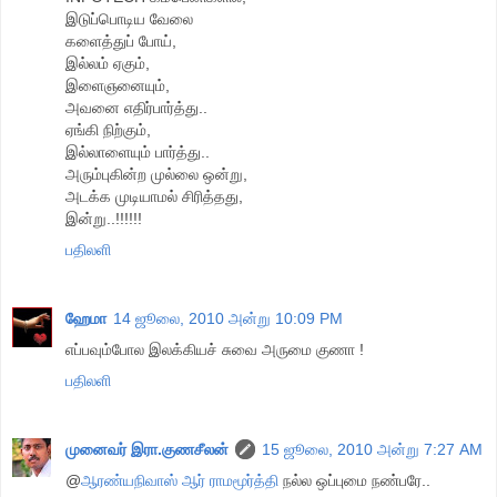
இடுப்பொடிய வேலை
களைத்துப் போய்,
இல்லம் ஏகும்,
இளைஞனையும்,
அவனை எதிர்பார்த்து..
ஏங்கி நிற்கும்,
இல்லாளையும் பார்த்து..
அரும்புகின்ற முல்லை ஒன்று,
அடக்க முடியாமல் சிரித்தது,
இன்று..!!!!!!
பதிலளி
ஹேமா
14 ஜூலை, 2010 அன்று 10:09 PM
எப்பவும்போல இலக்கியச் சுவை அருமை குணா !
பதிலளி
முனைவர் இரா.குணசீலன்
15 ஜூலை, 2010 அன்று 7:27 AM
@
ஆரண்யநிவாஸ் ஆர் ராமமூர்த்தி
நல்ல ஒப்புமை நண்பரே..