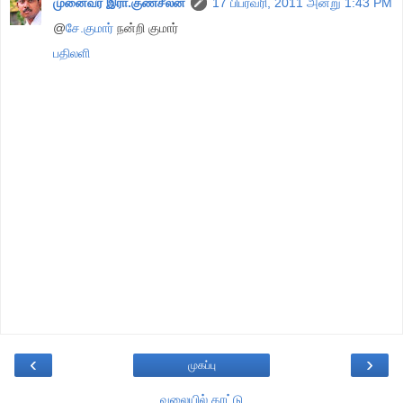
முனைவர் இரா.குணசீலன்
17 பிப்ரவரி, 2011 அன்று 1:43 PM
@
சே.குமார்
நன்றி குமார்
பதிலளி
‹
›
முகப்பு
வலையில் காட்டு