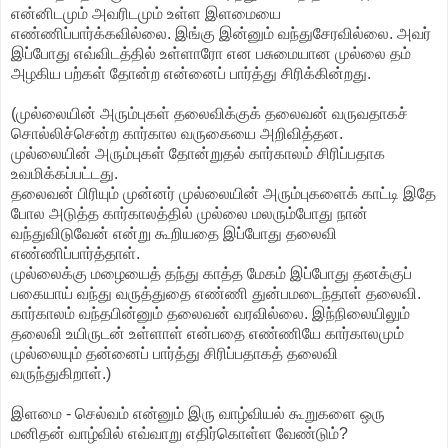
என்னிடமும் அவரிடமும் உள்ள இளமையை
எண்ணிப்பார்க்கவில்லை. இங்கு இன்னும் வந்துசேரவில்லை. அவர்
இப்போது எவ்விடத்தில் உள்ளாரோ என பசுமையான முல்லை தம்
அழகிய பற்கள் தோன்ற என்னைப் பார்த்து சிரிக்கின்றது.
(முல்லையின் அரும்புகள் தலைவிக்குக் தலைவன் வருவதாகச்
சொல்லிச்சென்ற கார்கால வருகையை அறிவித்தன.
முல்லையின் அரும்புகள் தோன்றுதல் கார்காலம் சிரிப்பதாக
உவமிக்கப்பட்டது.
தலைவன் பிரியும் முன்னர் முல்லையின் அரும்புகளைக் காட்டி இதே
போல அடுத்த கார்காலத்தில் முல்லை மலரும்போது நான்
வந்துவிடுவேன் என்று கூறியதை இப்போது தலைவி
எண்ணிப்பார்த்தாள்.
முல்லைக்கு மழையைத் தந்து காத்த மேகம் இப்போது தனக்குப்
பகையாய் வந்து வருத்துதை எண்ணி துன்பமடைந்தாள் தலைவி.
கார்காலம் வந்தபின்னும் தலைவன் வரவில்லை. இந்நிலையிலும்
தலைவி உயிருடன் உள்ளாள் என்பதை எண்ணியே கார்காலமும்
முல்லையும் தன்னைப் பார்த்து சிரிப்பதாகத் தலைவி
வருந்துகிறாள்.)
இளமை - செல்வம் என்னும் இரு வாழ்வியல் கூறுகளை ஒரு
மனிதன் வாழ்வில் எவ்வாறு எதிர்கொள்ள வேண்டும்?