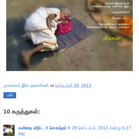
முனைவர் இரா.குணசீலன்
at
செப்டம்பர் 28, 2013
பகிர்
10 கருத்துகள்:
கவிதை வீதி... // சௌந்தர் //
28 செப்டம்பர், 2013 அன்று 6:27
PM