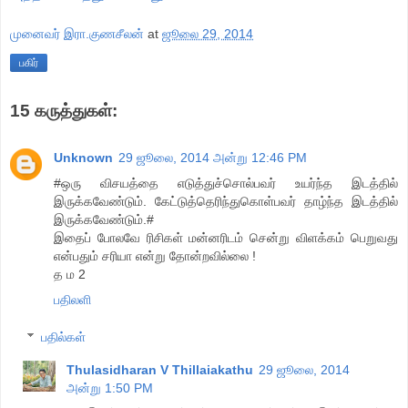
முனைவர் இரா.குணசீலன்
at
ஜூலை 29, 2014
பகிர்
15 கருத்துகள்:
Unknown
29 ஜூலை, 2014 அன்று 12:46 PM
#ஒரு விசயத்தை எடுத்துச்சொல்பவர் உயர்ந்த இடத்தில்
இருக்கவேண்டும். கேட்டுத்தெரிந்துகொள்பவர் தாழ்ந்த இடத்தில்
இருக்கவேண்டும்.#
இதைப் போலவே ரிசிகள் மன்னரிடம் சென்று விளக்கம் பெறுவது
என்பதும் சரியா என்று தோன்றவில்லை !
த ம 2
பதிலளி
பதில்கள்
Thulasidharan V Thillaiakathu
29 ஜூலை, 2014
அன்று 1:50 PM