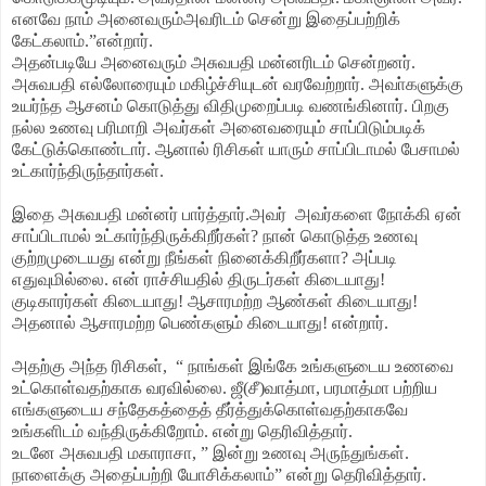
எனவே நாம் அனைவரும்அவரிடம் சென்று இதைப்பற்றிக்
கேட்கலாம்.”என்றார்.
அதன்படியே அனைவரும் அசுவபதி மன்னரிடம் சென்றனர்.
அசுவபதி எல்லோரையும் மகிழ்ச்சியுடன் வரவேற்றார். அவா்களுக்கு
உயர்ந்த ஆசனம் கொடுத்து விதிமுறைப்படி வணங்கினார். பிறகு
நல்ல உணவு பரிமாறி அவர்கள் அனைவரையும் சாப்பிடும்படிக்
கேட்டுக்கொண்டார். ஆனால் ரிசிகள் யாரும் சாப்பிடாமல் பேசாமல்
உட்கார்ந்திருந்தார்கள்.
இதை அசுவபதி மன்னர் பார்த்தார்.அவர் அவர்களை நோக்கி ஏன்
சாப்பிடாமல் உட்கார்ந்திருக்கிறீர்கள்? நான் கொடுத்த உணவு
குற்றமுடையது என்று நீங்கள் நினைக்கிறீர்களா? அப்படி
எதுவுமில்லை. என் ராச்சியதில் திருடர்கள் கிடையாது!
குடிகாரர்கள் கிடையாது! ஆசாரமற்ற ஆண்கள் கிடையாது!
அதனால் ஆசாரமற்ற பெண்களும் கிடையாது! என்றார்.
அதற்கு அந்த ரிசிகள், “ நாங்கள் இங்கே உங்களுடைய உணவை
உட்கொள்வதற்காக வரவில்லை. ஜீ(சீ)வாத்மா, பரமாத்மா பற்றிய
எங்களுடைய சந்தேகத்தைத் தீர்த்துக்கொள்வதற்காகவே
உங்களிடம் வந்திருக்கிறோம். என்று தெரிவித்தார்.
உடனே அசுவபதி மகாராசா, ” இன்று உணவு அருந்துங்கள்.
நாளைக்கு அதைப்பற்றி யோசிக்கலாம்” என்று தெரிவித்தார்.