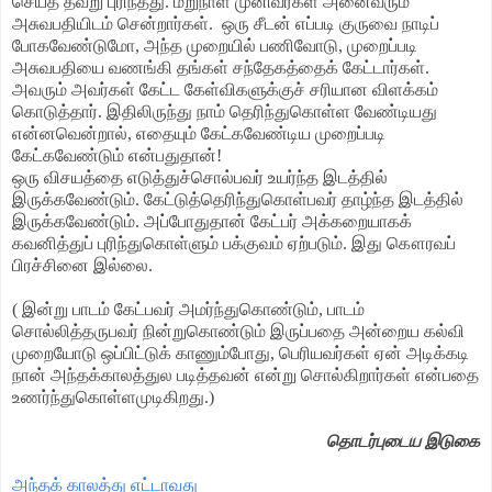
செய்த தவறு புரிந்தது. மறுநாள் முனிவர்கள் அனைவரும்
அசுவபதியிடம் சென்றார்கள். ஒரு சீடன் எப்படி குருவை நாடிப்
போகவேண்டுமோ, அந்த முறையில் பணிவோடு, முறைப்படி
அசுவபதியை வணங்கி தங்கள் சந்தேகத்தைக் கேட்டார்கள்.
அவரும் அவர்கள் கேட்ட கேள்விகளுக்குச் சரியான விளக்கம்
கொடுத்தார். இதிலிருந்து நாம் தெரிந்துகொள்ள வேண்டியது
என்னவென்றால், எதையும் கேட்கவேண்டிய முறைப்படி
கேட்கவேண்டும் என்பதுதான்!
ஒரு விசயத்தை எடுத்துச்சொல்பவர் உயர்ந்த இடத்தில்
இருக்கவேண்டும். கேட்டுத்தெரிந்துகொள்பவர் தாழ்ந்த இடத்தில்
இருக்கவேண்டும். அப்போதுதான் கேட்பர் அக்கறையாகக்
கவனித்துப் புரிந்துகொள்ளும் பக்குவம் ஏற்படும். இது கௌரவப்
பிரச்சினை இல்லை.
( இன்று பாடம் கேட்பவர் அமர்ந்துகொண்டும், பாடம்
சொல்லித்தருபவர் நின்றுகொண்டும் இருப்பதை அன்றைய கல்வி
முறையோடு ஒப்பிட்டுக் காணும்போது, பெரியவர்கள் ஏன் அடிக்கடி
நான் அந்தக்காலத்துல படித்தவன் என்று சொல்கிறார்கள் என்பதை
உணர்ந்துகொள்ளமுடிகிறது.)
தொடர்புடைய இடுகை
அந்தக் காலத்து எட்டாவது