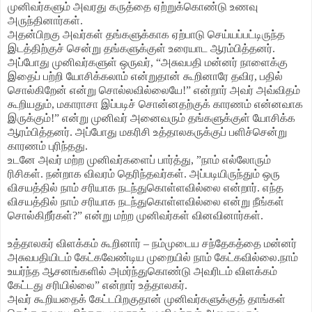
முனிவர்களும் அவரது கருத்தை ஏற்றுக்கொண்டு உணவு
அருந்தினார்கள்.
அதன்பிறகு அவர்கள் தங்களுக்காக ஏற்பாடு செய்யப்பட்டிருந்த
இடத்திற்குச் சென்று தங்களுக்குள் உரையாட ஆரம்பித்தனர்.
அப்போது முனிவர்களுள் ஒருவர், “அசுவபதி மன்னர் நாளைக்கு
இதைப் பற்றி யோசிக்கலாம் என்றுதான் கூறினாரே தவிர, பதில்
சொல்கிறேன் என்று சொல்லவில்லையே!” என்றார் அவர் அவ்விதம்
கூறியதும், மகாராசா இப்படிச் சொன்னதற்குக் காரணம் என்னவாக
இருக்கும்!” என்று முனிவர் அனைவரும் தங்களுக்குள் யோசிக்க
ஆரம்பித்தனர். அப்போது மகரிசி உத்தாலகருக்குப் பளிச்சென்று
காரணம் புரிந்தது.
உடனே அவர் மற்ற முனிவர்களைப் பார்த்து, ”நாம் எல்லோரும்
ரிசிகள். நன்றாக விவரம் தெரிந்தவர்கள். அப்படியிருந்தும் ஒரு
விசயத்தில் நாம் சரியாக நடந்துகொள்ளவில்லை என்றார். எந்த
விசயத்தில் நாம் சரியாக நடந்துகொள்ளவில்லை என்று நீங்கள்
சொல்கிறீர்கள்?” என்று மற்ற முனிவர்கள் வினவினார்கள்.
உத்தாலகர் விளக்கம் கூறினார் – நம்முடைய சந்தேகத்தை மன்னர்
அசுவபதியிடம் கேட்கவேண்டிய முறையில் நாம் கேட்கவில்லை.நாம்
உயர்ந்த ஆசனங்களில் அமர்ந்துகொண்டு அவரிடம் விளக்கம்
கேட்டது சரியில்லை” என்றார் உத்தாலகர்.
அவர் கூறியதைக் கேட்டபிறகுதான் முனிவர்களுக்குத் தாங்கள்