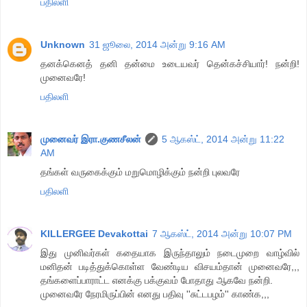
பதிலளி
Unknown
31 ஜூலை, 2014 அன்று 9:16 AM
தனக்கெனத் தனி தன்மை உடையவர் தென்கச்சியார்! நன்றி!
முனைவரே!
பதிலளி
முனைவர் இரா.குணசீலன்
5 ஆகஸ்ட், 2014 அன்று 11:22
AM
தங்கள் வருகைக்கும் மறுமொழிக்கும் நன்றி புலவரே
பதிலளி
KILLERGEE Devakottai
7 ஆகஸ்ட், 2014 அன்று 10:07 PM
இது முனிவர்கள் கதையாக இருந்தாலும் நடைமுறை வாழ்வில்
மனிதன் படித்துக்கொள்ள வேண்டிய விசயம்தான் முனைவரே,,,
தங்களைப்பாராட்ட எனக்கு பக்குவம் போதாது ஆகவே நன்றி.
முனைவரே நேரமிருப்பின் எனது பதிவு ''சுட்டபழம்'' காண்க,,,