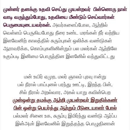
முன்னர் தனக்கு உதவி செய்து முயன்றவர் பின்னொரு நாள்
வாடி வருந்தும்போது, உதவியை மீண்டும் செய்வார்கள்
பெருமையுடையவர்கள்.
அவர்களைப்போல, ஆற்றில்
வெள்ளம் பெருகியபோது நீரை உண்ட மரங்கள் நீர் வற்றிய
இளவேனிற் காலத்தில் சுரும்புகள் ஒலிக்க வண்டுகள்
ஆராவரிக்க, கொம்புகளினின்றும் பல மலர்கள் ஆற்றிலே
உகும்படி இனிமை பொருந்தின இளனேில் வந்துவிட்டது
மன்
உயிர்
ஏமுற
,
மலர்
ஞாலம்
புரவு
ஈன்று
பல்
நீரால்
பாய்புனல்
பரந்து
ஊட்டி
,
இறந்த
பின்
,
சில்
நீரால்
அறல்வார
,
அகல்
யாறு
கவின்பெற
முன்ஒன்று
தமக்கு
ஆற்றி
முயன்றவர்
இறுதிக்கண்
பின்
ஒன்று
பெயர்த்து
ஆற்றும்
பீடுடையாளா்
போல்
பல்மலர்
சினை
உக
,
சுரும்பு
இமிர்ந்து
வண்டு
ஆர்ப்ப
இன்அமா்
இளவேனில்
இறுத்தந்த
பொழுதினான்