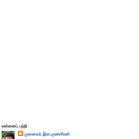
என்னைப் பற்றி
முனைவர் இரா.குணசீலன்