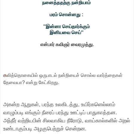
நனைத்ததற்கு நன்றியாம்
மரம் சொன்னது :
''இன்னா செய்தார்க்கும்
இனியவை செய்''
என்பார் கவிஞர் வைரமுத்து.
க
லித்தொகையில் ஒருபாடல் நன்றியைச் சொல்ல வார்த்தைகள்
தேவையா? என்று கேட்கிறது.
அகன்ற ஆறுகள், பரந்த உலகிடத்து, உயிர்களெல்லாம்
வாழும்படி எங்கும் நீரைப் பரந்து ஊட்டிப் பாதுகாத்தன.
அந்நீர் வற்றியபின் சிலவாகிய நீரோடு, வாய்கால்களில் அறல்
உண்டாகும்படி அழகுபெற்றுச் சென்றன.