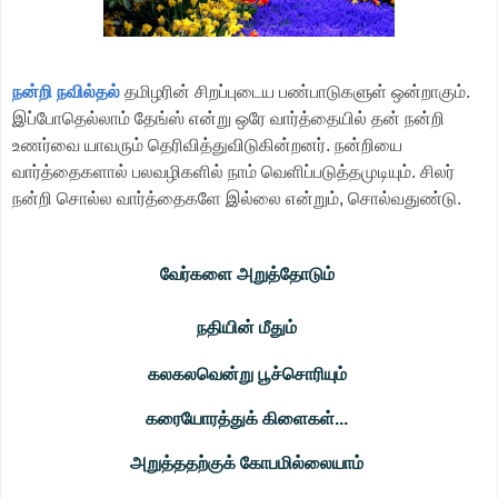
நன்றி நவில்தல்
தமிழரின் சிறப்புடைய பண்பாடுகளுள் ஒன்றாகும்.
இப்போதெல்லாம் தேங்ஸ் என்று ஒரே வார்த்தையில் தன் நன்றி
உணர்வை யாவரும் தெரிவித்துவிடுகின்றனர். நன்றியை
வார்த்தைகளால் பலவழிகளில் நாம் வெளிப்படுத்தமுடியும். சிலர்
நன்றி சொல்ல வார்த்தைகளே இல்லை என்றும், சொல்வதுண்டு.
வேர்களை அறுத்தோடும்
நதியின் மீதும்
கலகலவென்று பூச்சொரியும்
கரையோரத்துக் கிளைகள்...
அறுத்ததற்குக் கோபமில்லையாம்