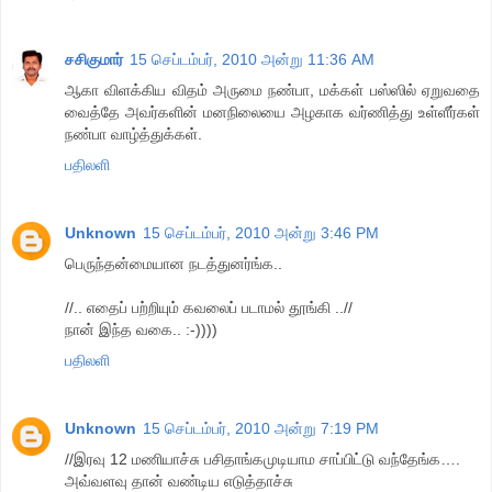
சசிகுமார்
15 செப்டம்பர், 2010 அன்று 11:36 AM
ஆகா விளக்கிய விதம் அருமை நண்பா, மக்கள் பஸ்ஸில் ஏறுவதை
வைத்தே அவர்களின் மனநிலையை அழகாக வர்ணித்து உள்ளீர்கள்
நண்பா வாழ்த்துக்கள்.
பதிலளி
Unknown
15 செப்டம்பர், 2010 அன்று 3:46 PM
பெருந்தன்மையான நடத்துனர்ங்க..
//.. எதைப் பற்றியும் கவலைப் படாமல் தூங்கி ..//
நான் இந்த வகை.. :-))))
பதிலளி
Unknown
15 செப்டம்பர், 2010 அன்று 7:19 PM
//இரவு 12 மணியாச்சு பசிதாங்கமுடியாம சாப்பிட்டு வந்தேங்க….
அவ்வளவு தான் வண்டிய எடுத்தாச்சு