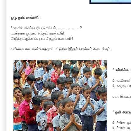
ஒரு துளி கண்ணீர்.
² உலகில் மிகப்பெரிய செல்வம்……………….?
நமக்காக ஒருவர் சிந்தும் கண்ணீர்!
அடுத்தவருக்காக நாம் சிந்தும் கண்ணீர்!
உண்மையான அன்பிருந்தால் மட்டுமே இந்தச் செல்வம் கிடைக்கும்.
² பள்ளிக்கூ
போகவேண்டி
போகமுடியாத
பள்ளிக்கூடத
² ஒலி அளவ
பேச்சின் 
பேச்சின் ஆ