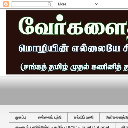
முகப்பு
என்னைப் பற்றி
கல்விப் பணி
வேர்களைத்தேட
குடிமைப் பணித்தேர்வு - தமிழ் - UPSC - Tamil Optional
திர