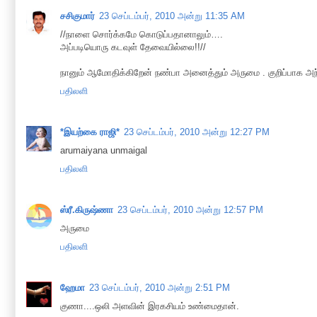
சசிகுமார்
23 செப்டம்பர், 2010 அன்று 11:35 AM
//நாளை சொர்க்கமே கொடுப்பதானாலும்….
அப்படியொரு கடவுள் தேவையில்லை!!//
நானும் ஆமோதிக்கிறேன் நண்பா அனைத்தும் அருமை . குறிப்பாக அந
பதிலளி
*இயற்கை ராஜி*
23 செப்டம்பர், 2010 அன்று 12:27 PM
arumaiyana unmaigal
பதிலளி
ஸ்ரீ.கிருஷ்ணா
23 செப்டம்பர், 2010 அன்று 12:57 PM
அருமை
பதிலளி
ஹேமா
23 செப்டம்பர், 2010 அன்று 2:51 PM
குணா....ஒலி அளவின் இரகசியம் உண்மைதான்.