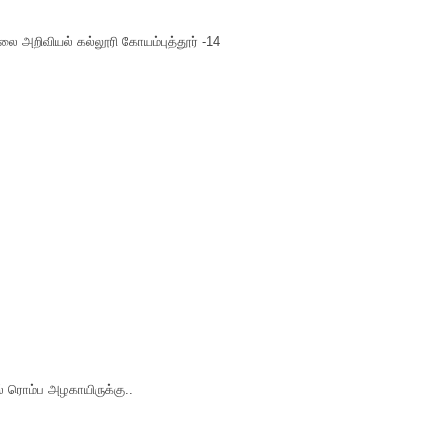
ை அறிவியல் கல்லூரி கோயம்புத்தூர் -14
் ரொம்ப அழகாயிருக்கு..