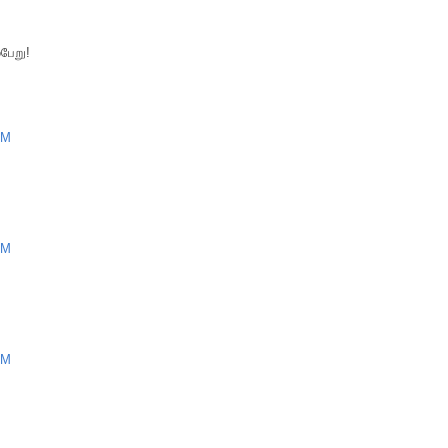
பேறு!
AM
AM
AM