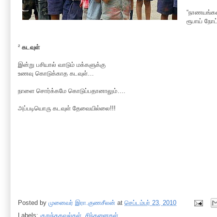
“நாணயங்கள்
ரூபாய் நோட
²
கடவுள்
இன்று பசியால் வாடும் மக்களுக்கு
உணவு கொடுக்காத கடவுள்…
நாளை சொர்க்கமே கொடுப்பதானாலும்….
அப்படியொரு கடவுள் தேவையில்லை!!!
Posted by
முனைவர் இரா.குணசீலன்
at
செப்டம்பர் 23, 2010
Labels:
குறுந்தகவல்கள்
,
சிந்தனைகள்