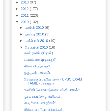
►
2013
(97)
►
2012
(177)
►
2011
(223)
▼
2010
(132)
►
டிசம்பர் 2010
(6)
►
நவம்பர் 2010
(3)
►
அக்டோபர் 2010
(10)
▼
செப்டம்பர் 2010
(16)
கண் (கலீல் ஜிப்ரான்)
நம்மால் ஏன் முடியாது?
தீயில் விழுந்த தளிர்.
ஒரு துளி கண்ணீர்.
செல்வத்துப் பயனே ஈதல் - UPSC EXAM
TAMIL - புறநானூற...
கணினி செயல்பாடுகளை வீடியோவாக்க..
முரசு கட்டிலில் தூங்கியவர்.
வேடிக்கை மனிதர்கள்!
விஸ்டா சைடுபார் நுட்பங்கள்.