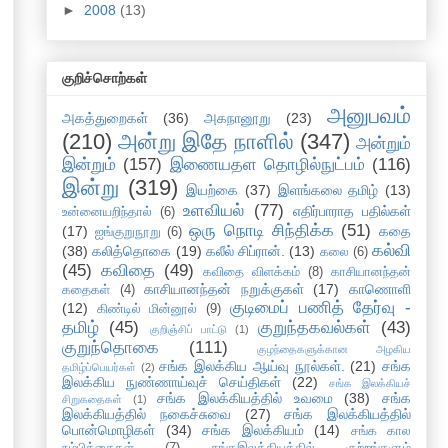
►
2008
(13)
குறிச்சொற்கள்
அனுபவம்
அகத்துறைகள்
(36)
அகநானூறு
(23)
(210)
அன்று இதே நாளில்
(347)
அன்றும்
இன்றும்
(157)
இணையதள தொழில்நுட்பம்
(116)
இன்று
(319)
இயற்கை
(37)
இளங்கலை தமிழ்
(13)
உளவியல்
(77)
எதிர்பாராத பதில்கள்
உன்னையறிந்தால்
(6)
ஒரு நொடி சிந்திக்க
(51)
(17)
கதை
ஐங்குறுநூறு
(6)
கல்வி
(38)
கலித்தொகை
(19)
கலீல் சிப்ரான்.
(13)
கலை
(6)
(45)
கவிதை
(49)
கவிதை விளக்கம்
(8)
காசியானந்தன்
காசியானந்தன் நறுக்குகள்
(17)
காணொளி
கதைகள்
(4)
குடிமைப் பணித் தேர்வு -
(12)
கிண்டில் மின்னூல்
(9)
தமிழ்
(45)
குறுந்தகவல்கள்
(43)
குறிஞ்சிப் பாட்டு
(1)
குறுந்தொகை
(111)
குழந்தைகளுக்கான அழகிய
சங்க இலக்கிய ஆய்வு நூல்கள்.
(21)
சங்க
தமிழ்ப்பெயர்கள்
(2)
இலக்கிய நுண்ணாய்வுச் செய்திகள்
(22)
சங்க இலக்கியச்
சங்க இலக்கியத்தில் உவமை
(38)
சங்க
சிறுகதைகள்
(1)
இலக்கியத்தில் நகைச்சுவை
(27)
சங்க இலக்கியத்தில்
பொன்மொழிகள்
(34)
சங்க இலக்கியம்
(14)
சங்க கால