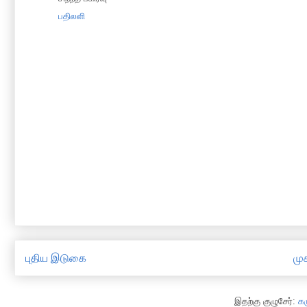
பதிலளி
புதிய இடுகை
முக
இதற்கு குழுசேர்:
க