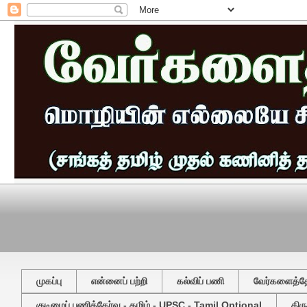
முகப்பு
என்னைப் பற்றி
கல்விப் பணி
வேர்களைத்தேட
குடிமைப் பணித்தேர்வு - தமிழ் - UPSC - Tamil Optional
திர