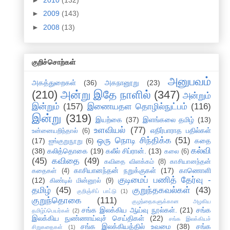
►
2009
(143)
►
2008
(13)
குறிச்சொற்கள்
அனுபவம்
அகத்துறைகள்
(36)
அகநானூறு
(23)
(210)
அன்று இதே நாளில்
(347)
அன்றும்
இன்றும்
(157)
இணையதள தொழில்நுட்பம்
(116)
இன்று
(319)
இயற்கை
(37)
இளங்கலை தமிழ்
(13)
உளவியல்
(77)
எதிர்பாராத பதில்கள்
உன்னையறிந்தால்
(6)
ஒரு நொடி சிந்திக்க
(51)
(17)
கதை
ஐங்குறுநூறு
(6)
கல்வி
(38)
கலித்தொகை
(19)
கலீல் சிப்ரான்.
(13)
கலை
(6)
(45)
கவிதை
(49)
கவிதை விளக்கம்
(8)
காசியானந்தன்
காசியானந்தன் நறுக்குகள்
(17)
காணொளி
கதைகள்
(4)
குடிமைப் பணித் தேர்வு -
(12)
கிண்டில் மின்னூல்
(9)
தமிழ்
(45)
குறுந்தகவல்கள்
(43)
குறிஞ்சிப் பாட்டு
(1)
குறுந்தொகை
(111)
குழந்தைகளுக்கான அழகிய
சங்க இலக்கிய ஆய்வு நூல்கள்.
(21)
சங்க
தமிழ்ப்பெயர்கள்
(2)
இலக்கிய நுண்ணாய்வுச் செய்திகள்
(22)
சங்க இலக்கியச்
சங்க இலக்கியத்தில் உவமை
(38)
சங்க
சிறுகதைகள்
(1)