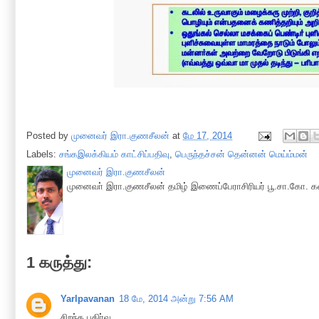
Posted by
முனைவர் இரா.குணசீலன்
at
மே 17, 2014
Labels:
சங்கஇலக்கியம் காட்சிப்பதிவு
,
பெருந்தச்சன் தென்னன் மெய்ம்மன்
முனைவர் இரா.குணசீலன்
முனைவா் இரா.குணசீலன் தமிழ் இணைப்பேராசிரியர் பூ.சா.கோ. கல
1 கருத்து:
Yarlpavanan
18 மே, 2014 அன்று 7:56 AM
சிறந்த பகிர்வு