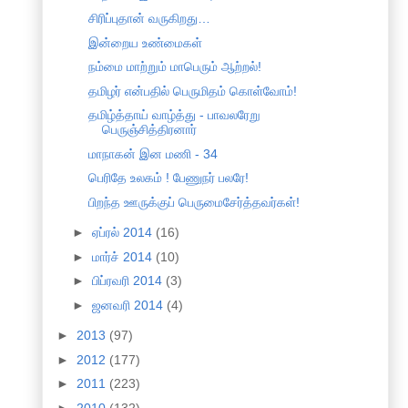
சிரிப்புதான் வருகிறது…
இன்றைய உண்மைகள்
நம்மை மாற்றும் மாபெரும் ஆற்றல்!
தமிழர் என்பதில் பெருமிதம் கொள்வோம்!
தமிழ்த்தாய் வாழ்த்து - பாவலரேறு
பெருஞ்சித்திரனார்
மாநாகன் இன மணி - 34
பெரிதே உலகம் ! பேணுநர் பலரே!
பிறந்த ஊருக்குப் பெருமைசேர்த்தவர்கள்!
►
ஏப்ரல் 2014
(16)
►
மார்ச் 2014
(10)
►
பிப்ரவரி 2014
(3)
►
ஜனவரி 2014
(4)
►
2013
(97)
►
2012
(177)
►
2011
(223)
►
2010
(132)