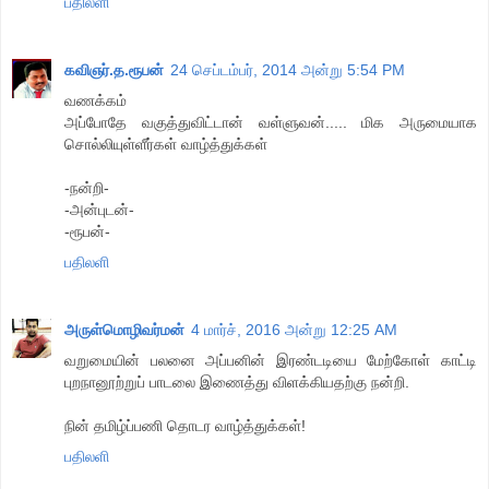
பதிலளி
கவிஞர்.த.ரூபன்
24 செப்டம்பர், 2014 அன்று 5:54 PM
வணக்கம்
அப்போதே வகுத்துவிட்டான் வள்ளுவன்..... மிக அருமையாக
சொல்லியுள்ளீர்கள் வாழ்த்துக்கள்
-நன்றி-
-அன்புடன்-
-ரூபன்-
பதிலளி
அருள்மொழிவர்மன்
4 மார்ச், 2016 அன்று 12:25 AM
வறுமையின் பலனை அப்பனின் இரண்டடியை மேற்கோள் காட்டி
புறநானூற்றுப் பாடலை இணைத்து விளக்கியதற்கு நன்றி.
நின் தமிழ்ப்பணி தொடர வாழ்த்துக்கள்!
பதிலளி