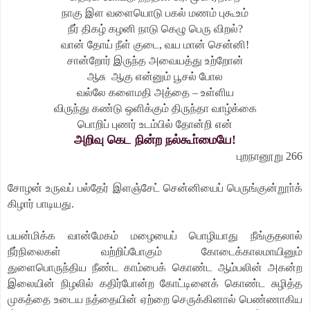
நாகு இள வளையொடு பகல் மணம் புகூஉம்
நீர் திகழ் கழனி நாடு கெழு பெரு விறல்?
வான் தோய் நீள் குடை, வய மான் சென்னி!
சான்றோர் இருந்த அவையத்து உற்றோன்
ஆசு ஆகு என்னும் பூசல் போல
வல்லே களைமதி அத்தை – உள்ளிய
விருந்து கண்டு ஒளிக்கும் திருந்தா வாழ்க்கை
பொறிப் புணர் உடம்பில் தோன்றி என்
அறிவு கெட நின்ற நல்கூா்மையே!
புறநானூறு 266
சோழன் உருவப் பல்தேர் இளஞ்சேட் சென்னியைப் பெருங்குன்றூா்க்
கிழார் பாடியது.
பயன்மிக்க வான்மேகம் மழையைப் பொழியாது நீங்குதலால்
நீர்நிலைகள் வற்றிப்போகும் கோடைக்காலமாயினும்
துளைபொருந்திய நீண்ட காம்பைக் கொண்ட ஆம்பலின் அகன்ற
இலையின் நிழலில் கதிர்போன்ற கோட்டினைக் கொண்ட சுழித்த
முகத்தை உடைய நத்தையின் ஏற்றை செருக்கினால் பெண்ணாகிய