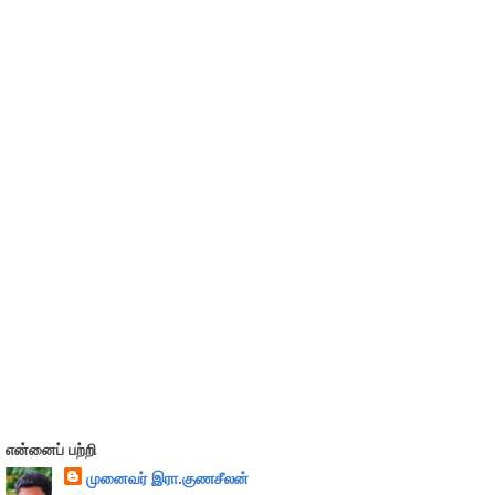
என்னைப் பற்றி
முனைவர் இரா.குணசீலன்