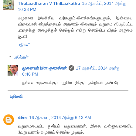
Thulasidharan V Thillaiakathu
15 ஆகஸ்ட், 2014 அன்று
10:33 PM
அழகான இலக்கிய வரிகளும்,விளக்கங்களுடனும், இன்றைய
விலைவாசி ஏற்றத்தையும் அதனால் விளையும் வறுமை எப்படிப்பட்ட
பாதைக்கு அழைத்துச் செல்லும் என்று சொல்லிய விதம் அருமை
ஐயா!
பதிலளி
பதில்கள்
முனைவர் இரா.குணசீலன்
17 ஆகஸ்ட், 2014 அன்று
6:46 PM
தங்கள் வருகைக்கும் மறுமொழிக்கும் நன்றிகள் நண்பரே.
பதிலளி
விச்சு
16 ஆகஸ்ட், 2014 அன்று 6:13 AM
வறுமையைவிட துன்பம் வறுமைதான். இதை வள்ளுவனைவிட
வேறு யாரால் அழகாய் சொல்ல முடியும்.