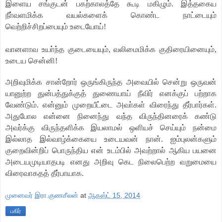
இளைய சங்குடன் பகற்காலத்தே கூடி மகிழும். இத்தகைய
நீா்வளமிக்க வயல்களைக் கொண்ட நாட்டையும்
வெற்றிச்சிறப்பையும் உடையோய்!
வானளாவ உயா்ந்த குடையையும், வலிமைமிக்க குதிரையினையும்,
உடைய சென்னி!
அறிவுமிக்க சான்றோர் ஒருங்கிருந்த அவையில் சென்று ஒருவன்
யானுற்ற துன்பத்துக்குத் துணையாய் நீவிர் எனக்குப் பற்றாக
வேண்டும். என்னும் முறையீட்டை அவா்கள் விரைந்து தீர்பார்கள்.
அதுபோல என்னை நினைந்து வந்த விருந்தினரைக் கண்டு
அவர்க்கு விருந்தளிக்க இயலாமல் ஒளியச் செய்யும் நன்மை
இல்லாத இல்வாழ்க்கையை உடையவன் நான். ஐம்புலன்களும்
குறைவின்றிப் பொருந்திய என் உடம்பில் அவற்றால் ஆகிய பயனை
அடையமுடியாதபடி எனது அறிவு கெட நிலைபெற்ற வறுமையை
விரைவாகதத் தீர்பாயாக.
முனைவர் இரா.குணசீலன்
at
ஆகஸ்ட் 15, 2014
பகிர்