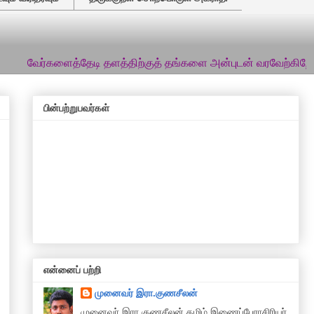
களைத்தேடி தளத்திற்குத் தங்களை அன்புடன் வரவேற்கிறேன்... இத்தளத
பின்பற்றுபவர்கள்
என்னைப் பற்றி
முனைவர் இரா.குணசீலன்
முனைவா் இரா.குணசீலன் தமிழ் இணைப்பேராசிரியர்