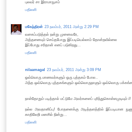
புலவர் சா இராமாநுசம்
பதிலளி
மகேந்திரன்
23 நவம்பர், 2011 அன்று 2:29 PM
வகைப்படுத்தல் நன்று முனைவரே,
அத்தனையும் செய்தபோது இப்படியெல்லாம் தோன்றவில்லை
இப்போது சரிதான் எனப் படுகிறது...
பதிலளி
nilaamagal
23 நவம்பர், 2011 அன்று 3:09 PM
ஒவ்வொரு மாணவர்களும் ஒரு புத்தகம் போல..
அந்த ஒவ்வொரு புத்தகங்களும் ஒவ்வொருநாளும் ஒவ்வொரு பக்கங்க
நாள்தோறும் படித்தால் மட்டுமே அவர்களைப் புரிந்துகொள்ளமுடியும் //
ந‌ல்ல‌ அவ‌தானிப்பு! போத‌னைக்கு அடித்த‌ள‌த்தில் இப்ப‌டியான‌ நு
காதிலேறி ம‌ன‌சில் நின்று...
பதிலளி