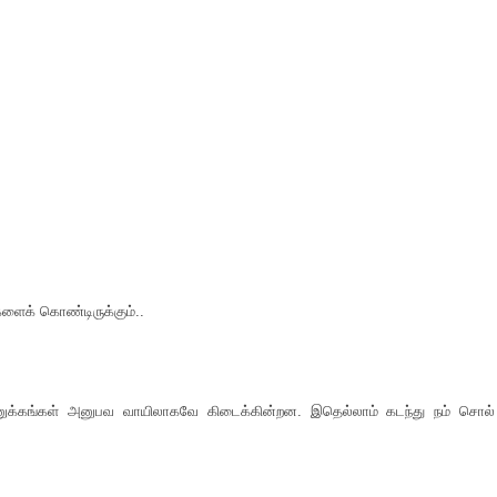
ளைக் கொண்டிருக்கும்..
ணுக்க‌ங்க‌ள் அனுப‌வ‌ வாயிலாக‌வே கிடைக்கின்ற‌ன‌. இதெல்லாம் க‌ட‌ந்து ந‌ம் சொல்