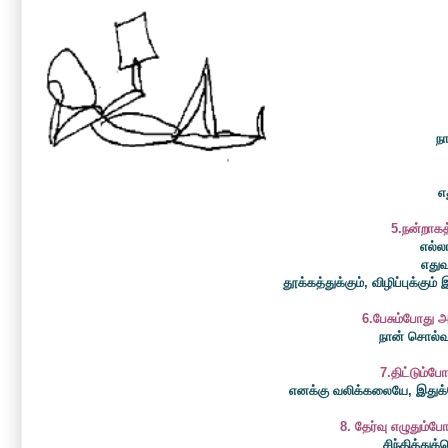
ந
எ
5.நன்றாகத
எல்லா
எதுவ
தூக்கத்துக்கும், விழிப்புக்க
6.பேசும்போது அ
நான் சொல்வத
7.திட்டும்போ
எனக்கு வலிக்கலையே, இதுக்க
8. தேர்வு எழுதும்ப
சிந்தித்துக