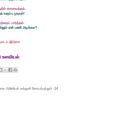
தில் கைவைத்தல்.
 வகுப்பு முடியும்!
த்தைப் பார்த்தல்.
 இன்னும் ஏன் மணி அடிக்கல?
புடைய இடுகை
ி உளவியல்
ை அறிவியல் கல்லூரி கோயம்புத்தூர் -14