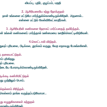
வியப்பு, புதிர், குழப்பம், மறதி
2. ஆசிரியரையே உற்று நோக்குதல்
நான் உங்களை மட்டுமே பார்த்துக்கொண்டிருக்கிறேன். அதனால்..
என்னை மட்டும் கேள்விகேட்காதீர்கள்.
3. ஆசிரியரின் கண்களை நேராகப் பார்ப்பதைத் தவிர்த்தல்
.
ான் உங்கள் கண்களைப் பார்த்தால் உண்மையை உளறிக்கொட்டிவிடுவேன்.
4.கொட்டாவி விடுதல்.
துவும் புரியலை, பிடிக்கல, தூக்கம் வருது, வேற எதாவது பேசுங்களேன்.
் தலையாட்டுதல்.
ம் புரிகிறது.
ும் புரியலை.
ும் இடையே போராடிக்கொண்டிருக்கிறேன்.
டிக்கடி கண்சிமிட்டுதல்
ு முற்றிலும் பொய்.
தெல்லாம் சிரித்தல்.
ெல்லாம் நாங்க வருத்தப்படுவோமா..
ோது எழுதுகோலைச் சுற்றுதல்
்கொண்டிருக்கிறேன்.