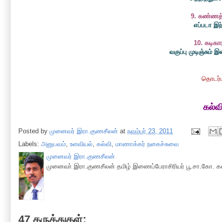
9. கண்ணத்
எப்படா இந்த
10. கடிகார
வகுப்பு முடிஞ்சும்
தொடர்
கல்வ
Posted by
முனைவர் இரா.குணசீலன்
at
நவம்பர் 23, 2011
Labels:
அனுபவம்
,
உளவியல்
,
கல்வி
,
மாணாக்கர் நகைச்சுவை
முனைவர் இரா.குணசீலன்
முனைவா் இரா.குணசீலன் தமிழ் இணைப்பேராசிரியர் பூ.சா.கோ. கல
47 கருத்துகள்: