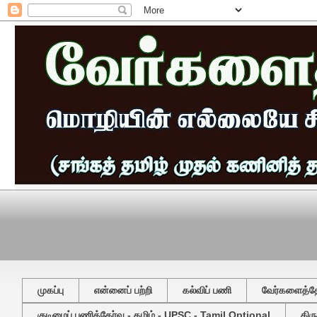
முகப்பு
என்னைப் பற்றி
கல்விப் பணி
வேர்களைத்தேட
குடிமைப் பணித்தேர்வு - தமிழ் - UPSC - Tamil Optional
திர