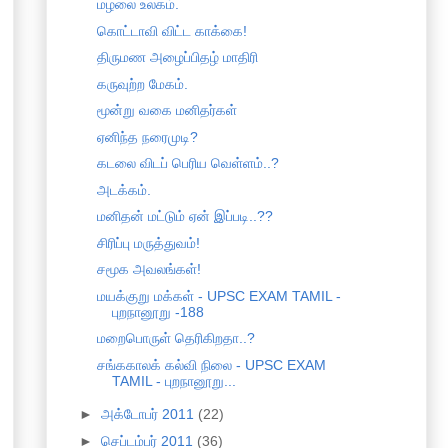
மழலை உலகம்.
கொட்டாவி விட்ட காக்கை!
திருமண அழைப்பிதழ் மாதிரி
கருவுற்ற மேகம்.
மூன்று வகை மனிதர்கள்
ஏனிந்த நரைமுடி?
கடலை விடப் பெரிய வெள்ளம்..?
அடக்கம்.
மனிதன் மட்டும் ஏன் இப்படி..??
சிரிப்பு மருத்துவம்!
சமூக அவலங்கள்!
மயக்குறு மக்கள் - UPSC EXAM TAMIL -
புறநானூறு -188
மறைபொருள் தெரிகிறதா..?
சங்ககாலக் கல்வி நிலை - UPSC EXAM
TAMIL - புறநானூறு...
►
அக்டோபர் 2011
(22)
►
செப்டம்பர் 2011
(36)