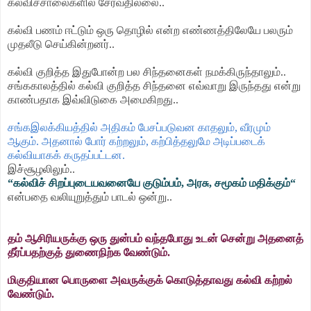
கல்விச்சாலைகளில் சேர்வதில்லை..
கல்வி பணம் ஈட்டும் ஒரு தொழில் என்ற எண்ணத்திலேயே பலரும்
முதலீடு செய்கின்றனர்..
கல்வி குறித்த இதுபோன்ற பல சிந்தனைகள் நமக்கிருந்தாலும்..
சங்ககாலத்தில் கல்வி குறித்த சிந்தனை எவ்வாறு இருந்தது என்று
காண்பதாக இவ்விடுகை அமைகிறது..
சங்கஇலக்கியத்தில் அதிகம் பேசப்படுவன காதலும், வீரமும்
ஆகும். அதனால் போர் கற்றலும், கற்பித்தலுமே அடிப்படைக்
கல்வியாகக் கருதப்பட்டன.
இச்சூழலிலும்..
“கல்விச் சிறப்புடையவனையே குடும்பம், அரசு, சமூகம் மதிக்கும்“
என்பதை வலியுறுத்தும் பாடல் ஒன்று..
த
ம் ஆசிரியருக்கு ஒரு துன்பம் வந்தபோது உடன் சென்று அதனைத்
தீர்ப்பதற்குத் துணைநிற்க வேண்டும்.
மி
குதியான பொருளை அவருக்குக் கொடுத்தாவது கல்வி கற்றல்
வேண்டும்.