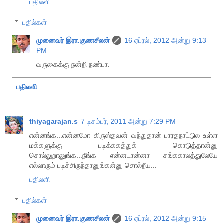
பதிலளி
பதில்கள்
முனைவர் இரா.குணசீலன்
16 ஏப்ரல், 2012 அன்று 9:13
PM
வருகைக்கு நன்றி நண்பா.
பதிலளி
thiyagarajan.s
7 டிசம்பர், 2011 அன்று 7:29 PM
என்னங்க...என்னமோ கிருஸ்தவன் வந்துதான் பாரதநாட்டுல உள்ள
மக்களுக்கு படிக்ககத்துக் கொடுத்தான்னு
சொல்லுறானுங்க...நீங்க என்னடான்னா சங்ககாலத்துலேயே
எல்லாரும் படிச்சிருந்தானுங்கன்னு சொல்றீய...
பதிலளி
பதில்கள்
முனைவர் இரா.குணசீலன்
16 ஏப்ரல், 2012 அன்று 9:15