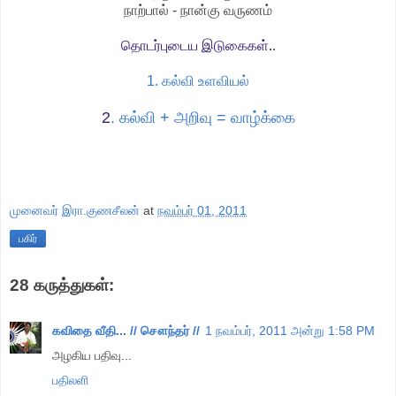
நாற்பால் - நான்கு வருணம்
தொடர்புடைய இடுகைகள்..
1. கல்வி உளவியல்
2
. கல்வி + அறிவு = வாழ்க்கை
முனைவர் இரா.குணசீலன்
at
நவம்பர் 01, 2011
பகிர்
28 கருத்துகள்:
கவிதை வீதி... // சௌந்தர் //
1 நவம்பர், 2011 அன்று 1:58 PM
அழகிய பதிவு...
பதிலளி