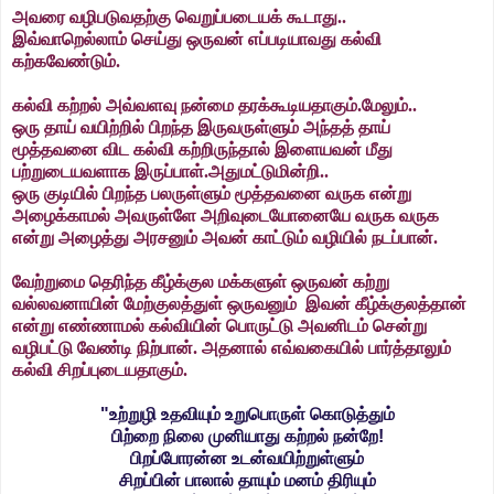
அ
வரை வழிபடுவதற்கு வெறுப்படையக் கூடாது..
இவ்வாறெல்லாம் செய்து ஒருவன் எப்படியாவது கல்வி
கற்கவேண்டும்.
க
ல்வி கற்றல் அவ்வளவு நன்மை தரக்கூடியதாகும்.
மேலும்..
ஒ
ரு தாய் வயிற்றில் பிறந்த இருவருள்ளும் அந்தத் தாய்
மூத்தவனை விட கல்வி கற்றிருந்தால் இளையவன் மீது
பற்றுடையவளாக இருப்பாள்.
அதுமட்டுமின்றி..
ஒ
ரு குடியில் பிறந்த பலருள்ளும் மூத்தவனை வருக என்று
அழைக்காமல் அவருள்ளே அறிவுடையோனையே வருக வருக
என்று அழைத்து அரசனும் அவன் காட்டும் வழியில் நடப்பான்.
வே
ற்றுமை தெரிந்த கீழ்க்குல மக்களுள் ஒருவன் கற்று
வல்லவனாயின் மேற்குலத்துள் ஒருவனும் இவன் கீழ்க்குலத்தான்
என்று எண்ணாமல் கல்வியின் பொருட்டு அவனிடம் சென்று
வழிபட்டு வேண்டி நிற்பான். அதனால் எவ்வகையில் பார்த்தாலும்
கல்வி சிறப்புடையதாகும்.
"உற்றுழி உதவியும் உறுபொருள் கொடுத்தும்
பிற்றை நிலை முனியாது கற்றல் நன்றே!
பிறப்போரன்ன உடன்வயிற்றுள்ளும்
சிறப்பின் பாலால் தாயும் மனம் திரியும்